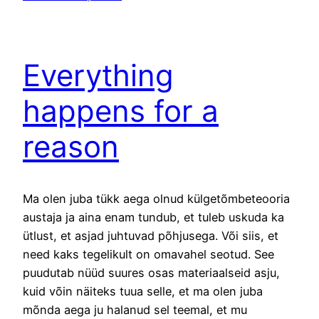
Everything
happens for a
reason
Ma olen juba tükk aega olnud külgetõmbeteooria
austaja ja aina enam tundub, et tuleb uskuda ka
ütlust, et asjad juhtuvad põhjusega. Või siis, et
need kaks tegelikult on omavahel seotud. See
puudutab nüüd suures osas materiaalseid asju,
kuid võin näiteks tuua selle, et ma olen juba
mõnda aega ju halanud sel teemal, et mu