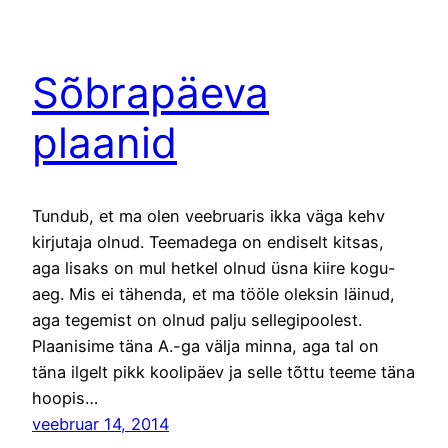
Sõbrapäeva
plaanid
Tundub, et ma olen veebruaris ikka väga kehv
kirjutaja olnud. Teemadega on endiselt kitsas,
aga lisaks on mul hetkel olnud üsna kiire kogu-
aeg. Mis ei tähenda, et ma tööle oleksin läinud,
aga tegemist on olnud palju sellegipoolest.
Plaanisime täna A.-ga välja minna, aga tal on
täna ilgelt pikk koolipäev ja selle tõttu teeme täna
hoopis…
veebruar 14, 2014