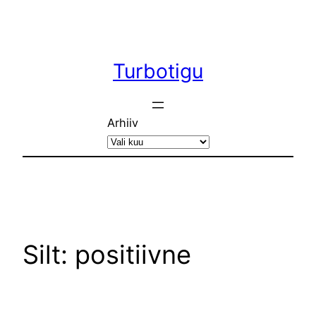
Liigu
sisu
juurde
Turbotigu
Arhiiv
Silt:
positiivne