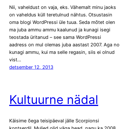
Nii, vaheldust on vaja, eks. Vähemalt minu jaoks
on vaheldus küll teretulnud nähtus. Otsustasin
oma blogi WordPressi üle tuua. Seda mõtet olen
ma juba ammu ammu kaalunud ja kunagi isegi
teostada üritanud – see sama WordPressi
aadress on mul olemas juba aastast 2007. Aga no
kunagi ammu, kui ma selle regasin, siis ei olnud
vist…
detsember 12, 2013
Kultuurne nädal
Käisime õega teisipäeval jälle Scorpionsi
kontserdil. Muljed olid väga head, nagu ka 2008.