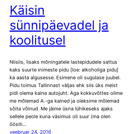
Käisin
sünnipäevadel ja
koolitusel
Niisiis, lisaks mõningatele lastepidudele sattus
kaks suurte inimeste pidu [loe: alkoholiga pidu]
ka aasta algusesse. Esimene oli sugulase juubel.
Pidu toimus Tallinnast väljas ehk siis üks meist
pidi olema kaine autojuht. Aga kokkuvõttes olime
me mõlemad A.-ga kained ja oleksime mõlemad
sõita võinud. Me jäime üsna lühikeseks ajaks
sellele peole kuna väsimus oli suur (ma olen
öösiti…
veebruar 24, 2016