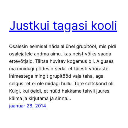
Justkui tagasi kooli
Osalesin eelmisel nädalal ühel grupitööl, mis pidi
osalejatele andma aimu, kas neist võiks saada
ettevõtjaid. Täitsa huvitav kogemus oli. Alguses
ma muidugi põdesin seda, et täiesti võõraste
inimestega mingit grupitööd vaja teha, aga
selgus, et ei ole midagi hullu. Tore seltskond oli.
Kuigi, kui öeldi, et nüüd hakkame tahvli juures
käima ja kirjutama ja sinna…
jaanuar 28, 2014