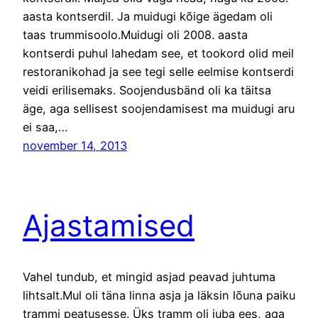
aasta kontserdil. Ja muidugi kõige ägedam oli
taas trummisoolo.Muidugi oli 2008. aasta
kontserdi puhul lahedam see, et tookord olid meil
restoranikohad ja see tegi selle eelmise kontserdi
veidi erilisemaks. Soojendusbänd oli ka täitsa
äge, aga sellisest soojendamisest ma muidugi aru
ei saa,…
november 14, 2013
Ajastamised
Vahel tundub, et mingid asjad peavad juhtuma
lihtsalt.Mul oli täna linna asja ja läksin lõuna paiku
trammi peatusesse. Üks tramm oli juba ees, aga