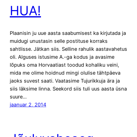
HUA!
Plaanisin ju uue aasta saabumisest ka kirjutada ja
muidugi unustasin selle postituse korraks
sahtlisse. Jätkan siis. Selline rahulik aastavahetus
oli. Alguses istusime A.-ga kodus ja avasime
lõpuks oma Horvaatiast toodud kohaliku veini,
mida me olime hoidnud mingi olulise tähtpäeva
jaoks suvest saati. Vaatasime Tujurikkuja ära ja
siis läksime linna. Seekord siis tuli uus aasta üsna
suure…
jaanuar 2, 2014