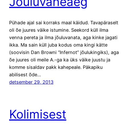
Jõuluvaheaeg
Pühade ajal sai korraks maal käidud. Tavapäraselt
oli õe juures väike istumine. Seekord küll ilma
venna pereta ja ilma jõuluvanata, aga kinke jagati
ikka. Ma sain küll juba kodus oma kingi kätte
(soovisin Dan Browni “Infernot” jõulukingiks), aga
õe juures oli meile A.-ga ka üks väike juustu ja
komme sisaldav pakk kahepeale. Päkapiku
abilisest õde…
detsember 29, 2013
Kolimisest