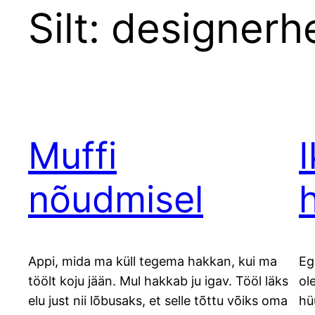
Silt:
designerhe
Muffi
nõudmisel
Appi, mida ma küll tegema hakkan, kui ma
Eg
töölt koju jään. Mul hakkab ju igav. Tööl läks
ol
elu just nii lõbusaks, et selle tõttu võiks oma
hü