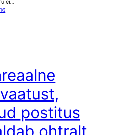
ru ei…
016
reaalne
tvaatust,
ud postitus
aldab ohtralt