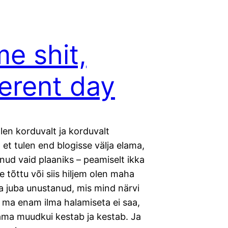
e shit,
ferent day
len korduvalt ja korduvalt
 et tulen end blogisse välja elama,
nud vaid plaaniks – peamiselt ikka
 tõttu või siis hiljem olen maha
a juba unustanud, mis mind närvi
 ma enam ilma halamiseta ei saa,
jama muudkui kestab ja kestab. Ja