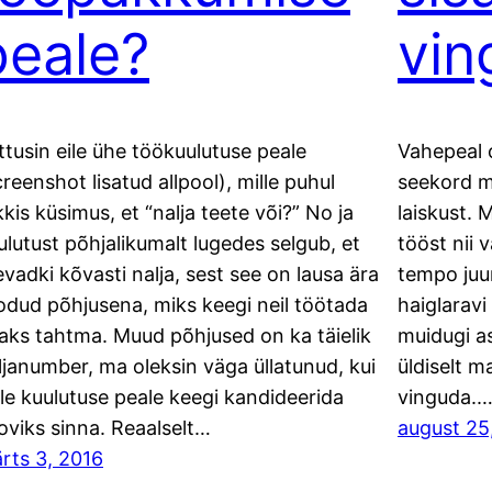
peale?
vin
ttusin eile ühe töökuulutuse peale
Vahepeal o
creenshot lisatud allpool), mille puhul
seekord m
kkis küsimus, et “nalja teete või?” No ja
laiskust. 
ulutust põhjalikumalt lugedes selgub, et
tööst nii 
evadki kõvasti nalja, sest see on lausa ära
tempo juu
odud põhjusena, miks keegi neil töötada
haiglaravi
aks tahtma. Muud põhjused on ka täielik
muidugi a
ljanumber, ma oleksin väga üllatunud, kui
üldiselt m
lle kuulutuse peale keegi kandideerida
vinguda.
oviks sinna. Reaalselt…
august 25
rts 3, 2016