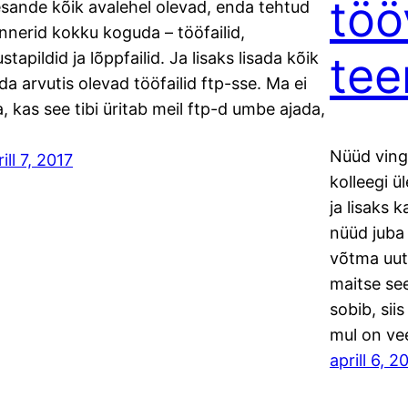
töö
esande kõik avalehel olevad, enda tehtud
nnerid kokku koguda – tööfailid,
tee
stapildid ja lõppfailid. Ja lisaks lisada kõik
da arvutis olevad tööfailid ftp-sse. Ma ei
a, kas see tibi üritab meil ftp-d umbe ajada,
Nüüd vingu
ill 7, 2017
kolleegi ü
ja lisaks 
nüüd juba
võtma uut 
maitse see
sobib, sii
mul on vee
aprill 6, 2