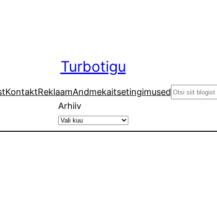
Turbotigu
Search
st
Kontakt
Reklaam
Andmekaitsetingimused
Arhiiv