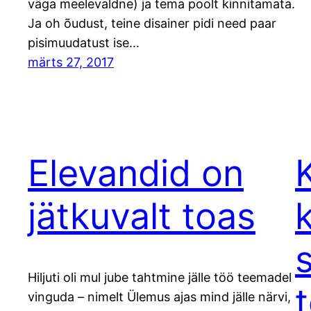
väga meelevaldne) ja tema poolt kinnitamata.
Ja oh õudust, teine disainer pidi need paar
pisimuudatust ise…
märts 27, 2017
Elevandid on
jätkuvalt toas
s
Hiljuti oli mul jube tahtmine jälle töö teemadel
vinguda – nimelt Ülemus ajas mind jälle närvi,