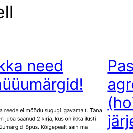
ll
Ikka need
Pas
hüüumärgid!
agr
(ho
a reede ei möödu sugugi igavamalt. Täna
jär
en juba saanud 2 kirja, kus on ikka ilusti
üumärgid lõpus. Kõigepealt sain ma