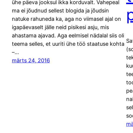
ühe päeva jooksul ikka korduvalt. Vahepeal
ma ei jõudnud sellest blogida ja jõudsin
natuke rahuneda ka, aga no viimasel ajal on
igapäevaselt jälle neid pisikesi asju, mis
ahastama ajavad. Aga eelmisel nädalal siis oli
Sa
teema selles, et uuriti ühe töö staatuse kohta
(s
–…
te
märts 24, 2016
ku
te
to
pe
na
se
so
mä