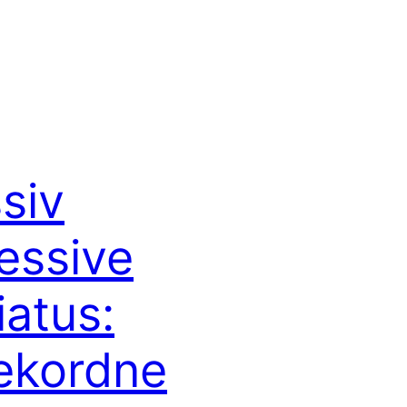
siv
essive
iatus:
jekordne