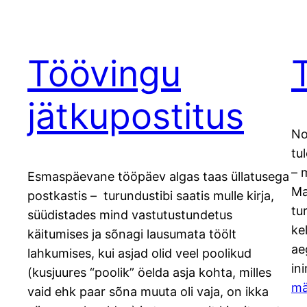
Töövingu
jätkupostitus
No
tu
– 
Esmaspäevane tööpäev algas taas üllatusega
Ma
postkastis – turundustibi saatis mulle kirja,
tu
süüdistades mind vastutustundetus
ke
käitumises ja sõnagi lausumata töölt
ae
lahkumises, kui asjad olid veel poolikud
in
(kusjuures “poolik” öelda asja kohta, milles
mä
vaid ehk paar sõna muuta oli vaja, on ikka