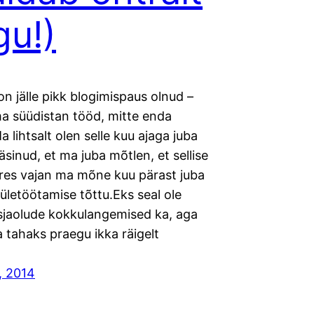
gu!)
n jälle pikk blogimispaus olnud –
a süüdistan tööd, mitte enda
Ma lihtsalt olen selle kuu ajaga juba
väsinud, et ma juba mõtlen, et sellise
res vajan ma mõne kuu pärast juba
 ületöötamise tõttu.Eks seal ole
sjaolude kokkulangemised ka, aga
a tahaks praegu ikka räigelt
…
, 2014