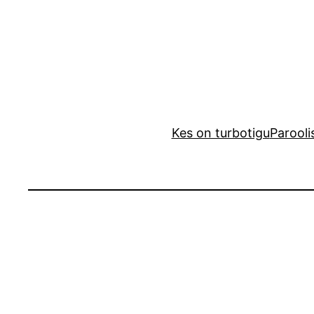
Liigu
sisu
juurde
Kes on turbotigu
Parooli