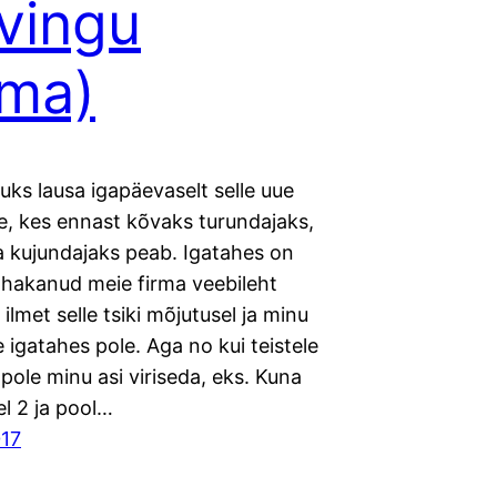
vingu
ma)
ks lausa igapäevaselt selle uue
le, kes ennast kõvaks turundajaks,
ka kujundajaks peab. Igatahes on
 hakanud meie firma veebileht
ilmet selle tsiki mõjutusel ja minu
 igatahes pole. Aga no kui teistele
s pole minu asi viriseda, eks. Kuna
l 2 ja pool…
017