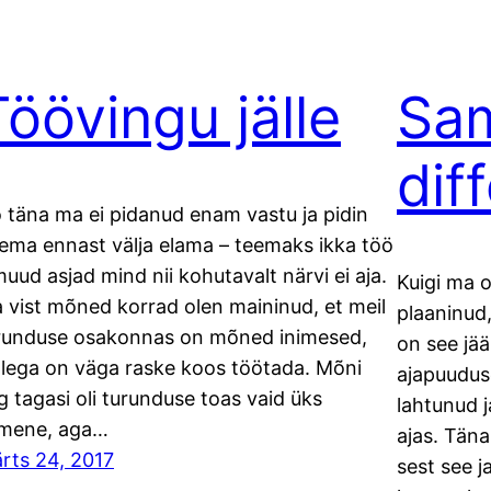
Töövingu jälle
Sam
dif
 täna ma ei pidanud enam vastu ja pidin
lema ennast välja elama – teemaks ikka töö
muud asjad mind nii kohutavalt närvi ei aja.
Kuigi ma o
 vist mõned korrad olen maininud, et meil
plaaninud,
runduse osakonnas on mõned inimesed,
on see jää
llega on väga raske koos töötada. Mõni
ajapuuduse
g tagasi oli turunduse toas vaid üks
lahtunud j
imene, aga…
ajas. Täna
rts 24, 2017
sest see 