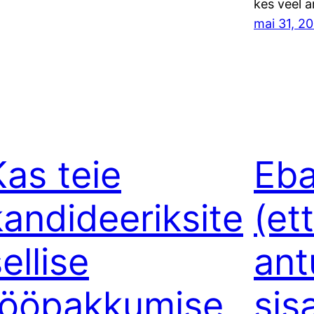
kes veel a
mai 31, 2
Kas teie
Eba
kandideeriksite
(et
ellise
ant
tööpakkumise
sis