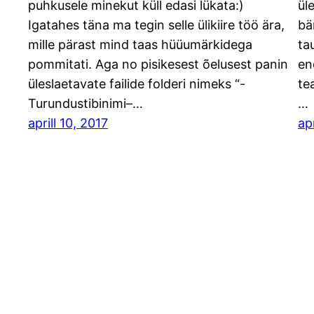
puhkusele minekut küll edasi lükata:)
ül
Igatahes täna ma tegin selle ülikiire töö ära,
bä
mille pärast mind taas hüüumärkidega
tau
pommitati. Aga no pisikesest õelusest panin
en
üleslaetavate failide folderi nimeks “-
te
Turundustibinimi–…
…
aprill 10, 2017
apr