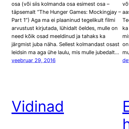
osa (või siis kolmanda osa esimest osa –
võ
täpsemalt “The Hunger Games: Mockingjay –
aa
Part 1”) Aga ma ei plaaninud tegelikult filmi
Te
arvustust kirjutada, lühidalt öeldes, mulle on
ka
need kõik osad meeldinud ja tahaks ka
mi
järgmist juba näha. Sellest kolmandast osast
on
leidsin ma aga ühe laulu, mis mulle jubedalt…
mu
veebruar 29, 2016
de
Vidinad