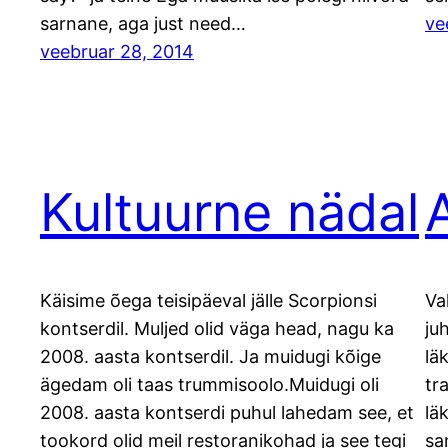
sarnane, aga just need…
ve
veebruar 28, 2014
Kultuurne nädal
Käisime õega teisipäeval jälle Scorpionsi
Va
kontserdil. Muljed olid väga head, nagu ka
ju
2008. aasta kontserdil. Ja muidugi kõige
lä
ägedam oli taas trummisoolo.Muidugi oli
tr
2008. aasta kontserdi puhul lahedam see, et
lä
tookord olid meil restoranikohad ja see tegi
sa