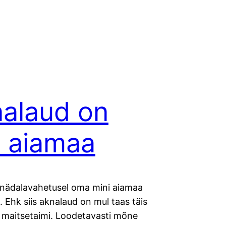
alaud on
 aiamaa
 nädalavahetusel oma mini aiamaa
 Ehk siis aknalaud on mul taas täis
a maitsetaimi. Loodetavasti mõne