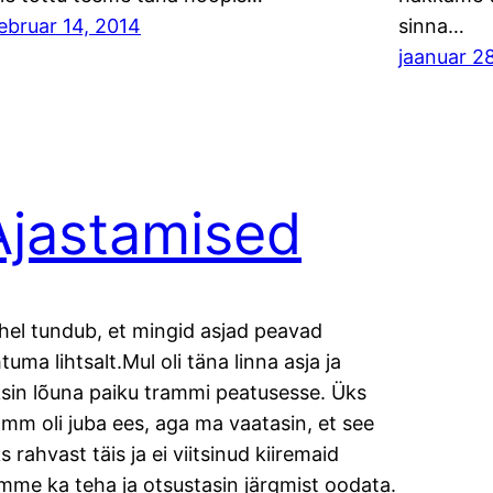
ebruar 14, 2014
sinna…
jaanuar 2
Ajastamised
hel tundub, et mingid asjad peavad
htuma lihtsalt.Mul oli täna linna asja ja
ksin lõuna paiku trammi peatusesse. Üks
amm oli juba ees, aga ma vaatasin, et see
ks rahvast täis ja ei viitsinud kiiremaid
mme ka teha ja otsustasin järgmist oodata.