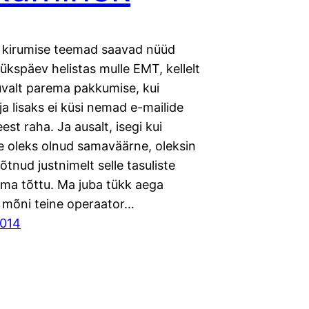
a kirumise teemad saavad nüüd
 ükspäev helistas mulle EMT, kellelt
uvalt parema pakkumise, kui
a lisaks ei küsi nemad e-mailide
est raha. Ja ausalt, isegi kui
 oleks olnud samaväärne, oleksin
õtnud justnimelt selle tasuliste
ema tõttu. Ma juba tükk aega
t mõni teine operaator…
2014