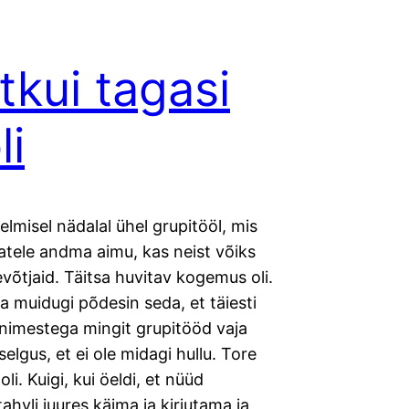
tkui tagasi
li
elmisel nädalal ühel grupitööl, mis
jatele andma aimu, kas neist võiks
võtjaid. Täitsa huvitav kogemus oli.
 muidugi põdesin seda, et täiesti
inimestega mingit grupitööd vaja
selgus, et ei ole midagi hullu. Tore
li. Kuigi, kui öeldi, et nüüd
hvli juures käima ja kirjutama ja