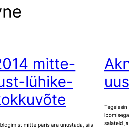
vne
2014 mitte-
Akn
just-lühike-
uus
kokkuvõte
Tegelesin
loomisega.
salateid j
 blogimist mitte päris ära unustada, siis