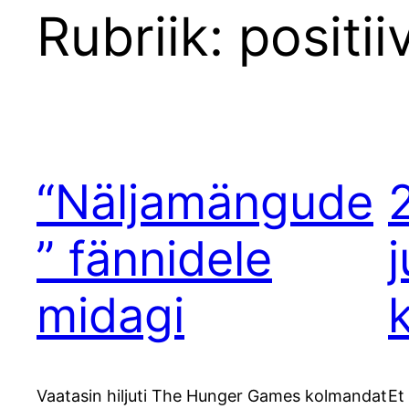
Rubriik:
positii
“Näljamängude
” fännidele
midagi
Vaatasin hiljuti The Hunger Games kolmandat
Et