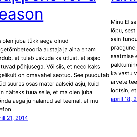
reason
Minu Elis
lõpu, sest
sain tund
 olen juba tükk aega olnud
praegune j
lgetõmbeteooria austaja ja aina enam
saatmise e
ndub, et tuleb uskuda ka ütlust, et asjad
pakkumine
htuvad põhjusega. Või siis, et need kaks
ka vastu v
gelikult on omavahel seotud. See puudutab
arvete te
üd suures osas materiaalseid asju, kuid
lootsin, e
in näiteks tuua selle, et ma olen juba
aprill 18, 
nda aega ju halanud sel teemal, et mu
lefon…
ill 21, 2014