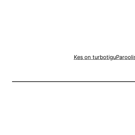
Liigu
sisu
juurde
Kes on turbotigu
Parooli