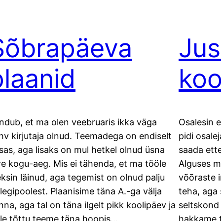
Sõbrapäeva
Jus
plaanid
koo
ndub, et ma olen veebruaris ikka väga
Osalesin e
hv kirjutaja olnud. Teemadega on endiselt
pidi osale
tsas, aga lisaks on mul hetkel olnud üsna
saada ette
ire kogu-aeg. Mis ei tähenda, et ma tööle
Alguses ma
eksin läinud, aga tegemist on olnud palju
võõraste 
llegipoolest. Plaanisime täna A.-ga välja
teha, aga 
nna, aga tal on täna ilgelt pikk koolipäev ja
seltskond o
lle tõttu teeme täna hoopis…
hakkame ta