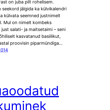
ast on juba pilt rohelisem.
 seekord jälgida ka külvikalendri
ja külvata seemned justnimelt
l. Mul on nimelt kombeks
just salati- ja maitsetaimi – seni
hiliselt kasvatanud basiilikut,
aastal proovisin piparmündiga…
 2014
uaoodatud
kuminek