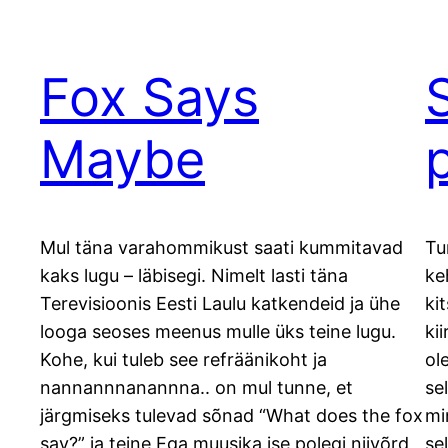
Fox Says
Maybe
Mul täna varahommikust saati kummitavad
Tu
kaks lugu – läbisegi. Nimelt lasti täna
ke
Terevisioonis Eesti Laulu katkendeid ja ühe
ki
looga seoses meenus mulle üks teine lugu.
ki
Kohe, kui tuleb see refräänikoht ja
ol
nannannnanannna.. on mul tunne, et
se
järgmiseks tulevad sõnad “What does the fox
mi
say?” ja teine Ega muusika ise polegi niivõrd
se