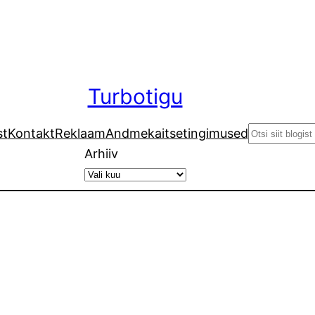
Turbotigu
Search
st
Kontakt
Reklaam
Andmekaitsetingimused
Arhiiv