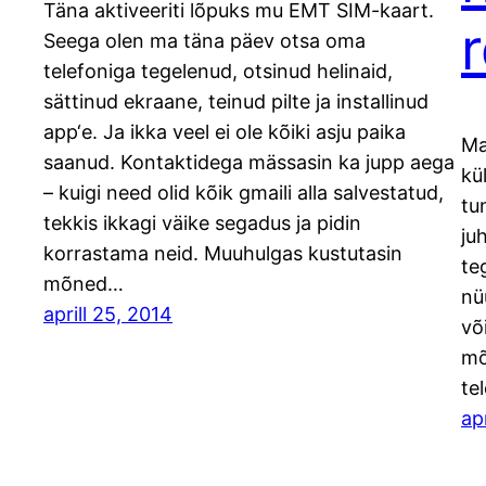
Täna aktiveeriti lõpuks mu EMT SIM-kaart.
Seega olen ma täna päev otsa oma
telefoniga tegelenud, otsinud helinaid,
sättinud ekraane, teinud pilte ja installinud
app‘e. Ja ikka veel ei ole kõiki asju paika
Ma
saanud. Kontaktidega mässasin ka jupp aega
kü
– kuigi need olid kõik gmaili alla salvestatud,
tu
tekkis ikkagi väike segadus ja pidin
ju
korrastama neid. Muuhulgas kustutasin
te
mõned…
nü
aprill 25, 2014
võ
mõ
te
apr