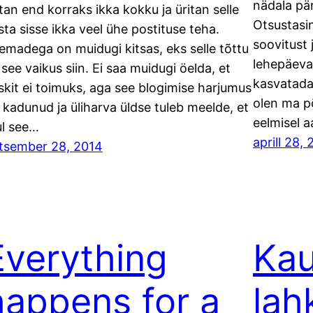
nädala pär
tan end korraks ikka kokku ja üritan selle
Otsustasin
sta sisse ikka veel ühe postituse teha.
soovitust 
emadega on muidugi kitsas, eks selle tõttu
lehepäeva
 see vaikus siin. Ei saa muidugi öelda, et
kasvatada 
skit ei toimuks, aga see blogimise harjumus
olen ma põ
 kadunud ja üliharva üldse tuleb meelde, et
eelmisel 
l see…
aprill 28,
tsember 28, 2014
Everything
Ka
happens for a
lah