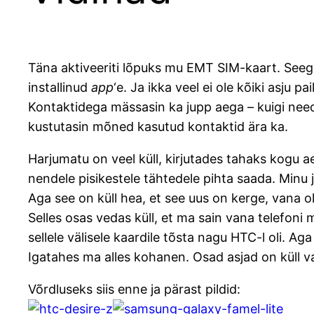
Täna aktiveeriti lõpuks mu EMT SIM-kaart. Seega
installinud
app
‘e. Ja ikka veel ei ole kõiki asju p
Kontaktidega mässasin ka jupp aega – kuigi need 
kustutasin mõned kasutud kontaktid ära ka.
Harjumatu on veel küll, kirjutades tahaks kogu a
nendele pisikestele tähtedele pihta saada. Minu j
Aga see on küll hea, et see uus on kerge, vana oli 
Selles osas vedas küll, et ma sain vana telefoni
sellele välisele kaardile tõsta nagu HTC-l oli. 
Igatahes ma alles kohanen. Osad asjad on küll va
Võrdluseks siis enne ja pärast pildid: