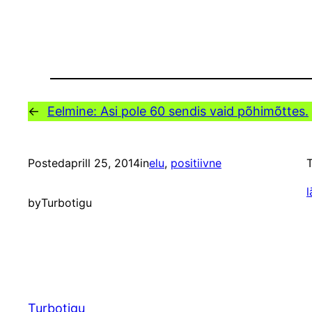
←
Eelmine:
Asi pole 60 sendis vaid põhimõttes.
Posted
aprill 25, 2014
in
elu
, 
positiivne
T
l
by
Turbotigu
Turbotigu