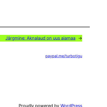
Järgmine:
Aknalaud on uus aiamaa
→
paypal.me/turbotigu
Proudly powered by
WordPress