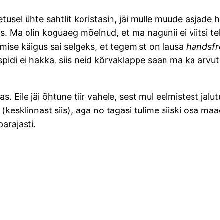
etusel ühte sahtlit koristasin, jäi mulle muude asjade 
s. Ma olin koguaeg mõelnud, et ma nagunii ei viitsi te
imise käigus sai selgeks, et tegemist on lausa
handsfr
di ei hakka, siis neid kõrvaklappe saan ma ka arvutis
s. Eile jäi õhtune tiir vahele, sest mul eelmistest jal
esklinnast siis), aga no tagasi tulime siiski osa maad 
arajasti.