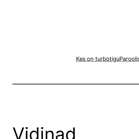
Liigu
sisu
juurde
Kes on turbotigu
Parooli
Vidinad