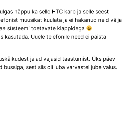
hulgas näppu ka selle HTC karp ja selle seest
lefonist muusikat kuulata ja ei hakanud neid välja
ee
süsteemi toetavate klappidega
 kasutada. Uuele telefonile need ei paista
utuskäikudest jalad vajasid taastumist. Üks päev
bussiga, sest siis oli juba varvastel jube valus.