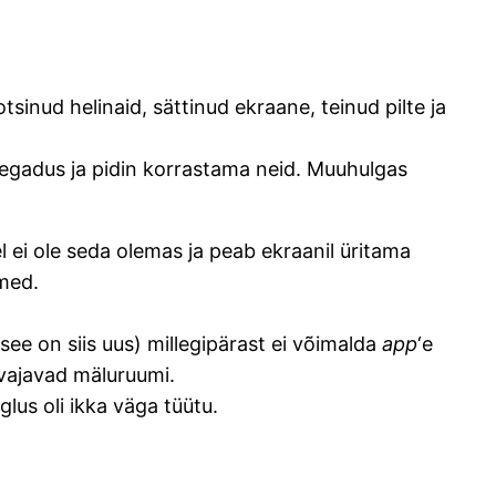
inud helinaid, sättinud ekraane, teinud pilte ja
 segadus ja pidin korrastama neid. Muuhulgas
l ei ole seda olemas ja peab ekraanil üritama
rmed.
see on siis uus) millegipärast ei võimalda
app
‘e
 vajavad mäluruumi.
lus oli ikka väga tüütu.