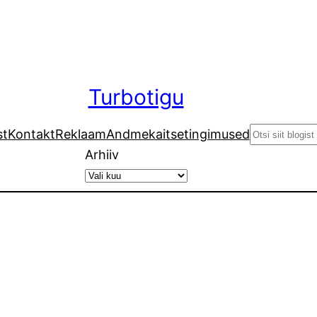
Turbotigu
Search
st
Kontakt
Reklaam
Andmekaitsetingimused
Arhiiv