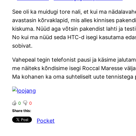
See oli ka muidugi tore nali, et kui ma nädalavah
avastasin kõrvaklapid, mis alles kinnises pakendi
kiskuma. Nüüd aga võtsin pakendist lahti ja test
No kui ma nüüd seda HTC-d isegi kasutama edaspi
sobivat.
Vahepeal tegin telefonist pausi ja käsime jalutama
me näiteks kõndisime isegi Roccal Maresse välja (k
Ma kohanen ka oma suhteliselt uute tennistega p
0
0
Share this:
Pocket