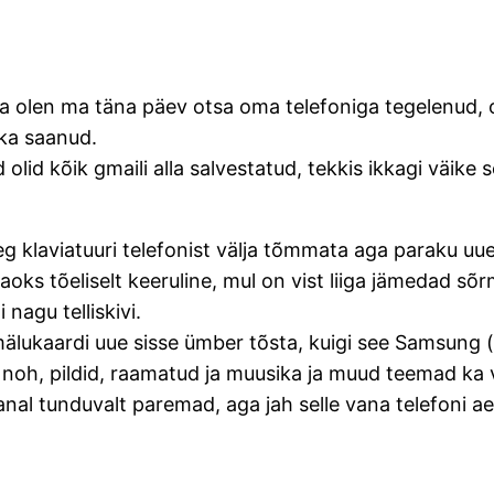
 olen ma täna päev otsa oma telefoniga tegelenud, ots
aika saanud.
olid kõik gmaili alla salvestatud, tekkis ikkagi väike
eg klaviatuuri telefonist välja tõmmata aga paraku uue
aoks tõeliselt keeruline, mul on vist liiga jämedad sõ
nagu telliskivi.
 mälukaardi uue sisse ümber tõsta, kuigi see Samsung (
Aga noh, pildid, raamatud ja muusika ja muud teemad ka
nal tunduvalt paremad, aga jah selle vana telefoni aeg