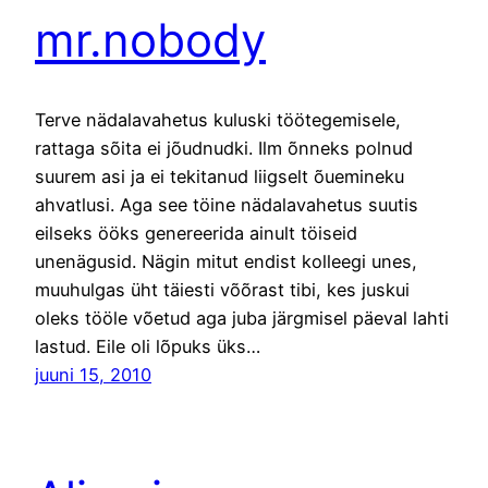
mr.nobody
Terve nädalavahetus kuluski töötegemisele,
rattaga sõita ei jõudnudki. Ilm õnneks polnud
suurem asi ja ei tekitanud liigselt õuemineku
ahvatlusi. Aga see töine nädalavahetus suutis
eilseks ööks genereerida ainult töiseid
unenägusid. Nägin mitut endist kolleegi unes,
muuhulgas üht täiesti võõrast tibi, kes juskui
oleks tööle võetud aga juba järgmisel päeval lahti
lastud. Eile oli lõpuks üks…
juuni 15, 2010