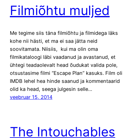
Filmiõhtu muljed
Me tegime siis täna filmiõhtu ja filmidega läks
kohe nii hästi, et ma ei saa jätta neid
soovitamata. Niisiis, kui ma olin oma
filmikataloogi läbi vaadanud ja avastanud, et
ühtegi teadaolevalt head õudukat valida pole,
otsustasime filmi “Escape Plan” kasuks. Film oli
IMDB lehel hea hinde saanud ja kommentaarid
olid ka head, seega julgesin selle…
veebruar 15, 2014
The Intouchables