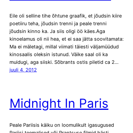
Eile oli selline tihe õhtune graafik, et jõudsin kiire
poetiiru teha, jõudsin trenni ja peale trenni
jõudsin kinno ka. Ja siis oligi öö käes.Aga
kinoelamus oli nii hea, et ei saa jätta soovitamata:
Ma ei mäletagi, millal viimati täiesti väljamüüdud
kinosaalis oleksin istunud. Väike saal oli ka
muidugi, aga siiski. Sõbrants ostis piletid ca 2…
juuli 4, 2012
Midnight In Paris
Peale Pariisis käiku on loomulikult igasugused
Pariisi teemalised või Prantsuse filmid hästi