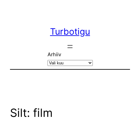
Liigu
sisu
juurde
Turbotigu
Arhiiv
Silt:
film