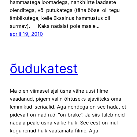
hammastega loomadega, nahkhiirte laadsete
olenditega, või putukatega (täna öösel oli tegu
ämblikutega, kelle üksainus hammustus oli
surmav). — Kaks nädalat pole maale…
aprill 19, 2010
õudukatest
Ma olen viimasel ajal üsna vähe uusi filme
vaadanud, pigem valin õhtuseks ajaviiteks oma
lemmikud-seriaalid. Aga nendega on see häda, et
pidevalt on nad n.ö. “on brake“. Ja siis tuleb neid
nädala peale üsna väike hulk. See eest on mul
kogunenud hulk vaatamata filme. Aga