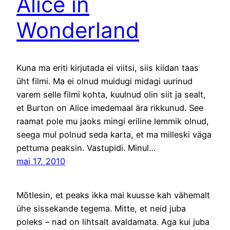
Alice in
Wonderland
Kuna ma eriti kirjutada ei viitsi, siis kiidan taas
üht filmi. Ma ei olnud muidugi midagi uurinud
varem selle filmi kohta, kuulnud olin siit ja sealt,
et Burton on Alice imedemaal ära rikkunud. See
raamat pole mu jaoks mingi eriline lemmik olnud,
seega mul polnud seda karta, et ma milleski väga
pettuma peaksin. Vastupidi. Minul…
mai 17, 2010
Mõtlesin, et peaks ikka mai kuusse kah vähemalt
ühe sissekande tegema. Mitte, et neid juba
poleks – nad on lihtsalt avaldamata. Aga kui juba