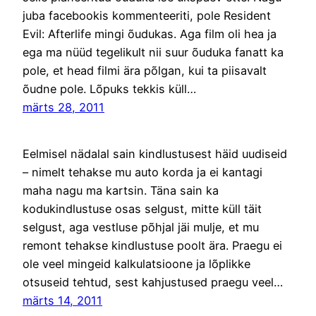
juba facebookis kommenteeriti, pole Resident
Evil: Afterlife mingi õudukas. Aga film oli hea ja
ega ma nüüd tegelikult nii suur õuduka fanatt ka
pole, et head filmi ära põlgan, kui ta piisavalt
õudne pole. Lõpuks tekkis küll…
märts 28, 2011
Eelmisel nädalal sain kindlustusest häid uudiseid
– nimelt tehakse mu auto korda ja ei kantagi
maha nagu ma kartsin. Täna sain ka
kodukindlustuse osas selgust, mitte küll täit
selgust, aga vestluse põhjal jäi mulje, et mu
remont tehakse kindlustuse poolt ära. Praegu ei
ole veel mingeid kalkulatsioone ja lõplikke
otsuseid tehtud, sest kahjustused praegu veel…
märts 14, 2011