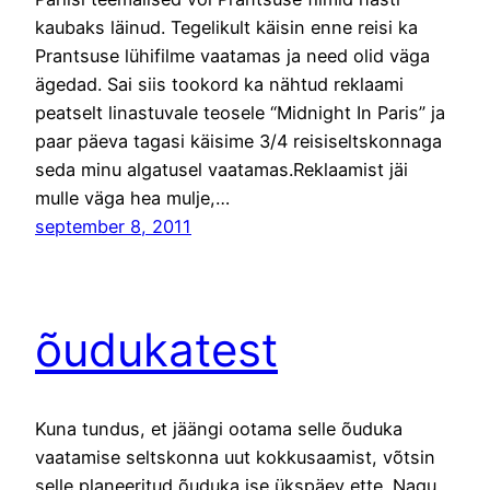
kaubaks läinud. Tegelikult käisin enne reisi ka
Prantsuse lühifilme vaatamas ja need olid väga
ägedad. Sai siis tookord ka nähtud reklaami
peatselt linastuvale teosele “Midnight In Paris” ja
paar päeva tagasi käisime 3/4 reisiseltskonnaga
seda minu algatusel vaatamas.Reklaamist jäi
mulle väga hea mulje,…
september 8, 2011
õudukatest
Kuna tundus, et jäängi ootama selle õuduka
vaatamise seltskonna uut kokkusaamist, võtsin
selle planeeritud õuduka ise ükspäev ette. Nagu