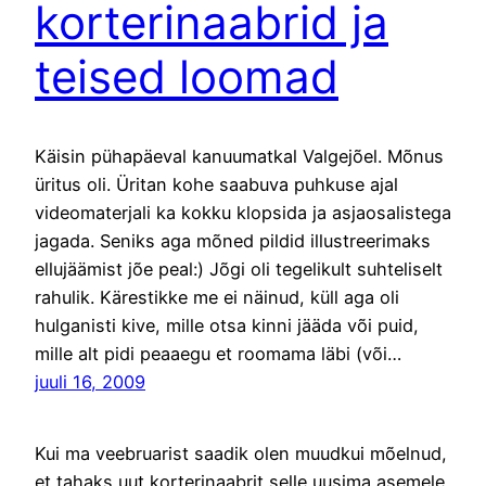
korterinaabrid ja
teised loomad
Käisin pühapäeval kanuumatkal Valgejõel. Mõnus
üritus oli. Üritan kohe saabuva puhkuse ajal
videomaterjali ka kokku klopsida ja asjaosalistega
jagada. Seniks aga mõned pildid illustreerimaks
ellujäämist jõe peal:) Jõgi oli tegelikult suhteliselt
rahulik. Kärestikke me ei näinud, küll aga oli
hulganisti kive, mille otsa kinni jääda või puid,
mille alt pidi peaaegu et roomama läbi (või…
juuli 16, 2009
Kui ma veebruarist saadik olen muudkui mõelnud,
et tahaks uut korterinaabrit selle uusima asemele,