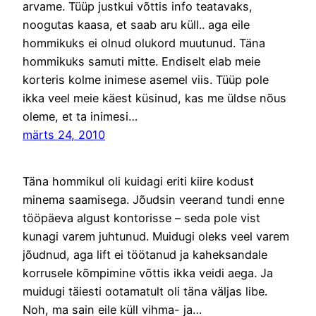
arvame. Tüüp justkui võttis info teatavaks,
noogutas kaasa, et saab aru küll.. aga eile
hommikuks ei olnud olukord muutunud. Täna
hommikuks samuti mitte. Endiselt elab meie
korteris kolme inimese asemel viis. Tüüp pole
ikka veel meie käest küsinud, kas me üldse nõus
oleme, et ta inimesi…
märts 24, 2010
Täna hommikul oli kuidagi eriti kiire kodust
minema saamisega. Jõudsin veerand tundi enne
tööpäeva algust kontorisse – seda pole vist
kunagi varem juhtunud. Muidugi oleks veel varem
jõudnud, aga lift ei töötanud ja kaheksandale
korrusele kõmpimine võttis ikka veidi aega. Ja
muidugi täiesti ootamatult oli täna väljas libe.
Noh, ma sain eile küll vihma- ja…