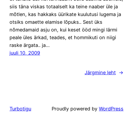
siis täna viskas totaalselt ka teine naaber üle ja
mõtlen, kas hakkaks üürikate kuulutusi lugema ja
otsiks omaette elamise lõpuks.. Sest üks
nõmedamaid asju on, kui keset ööd mingi lärmi
peale üles ärkad, teades, et hommikuti on niigi
raske ärgata.. ja…
juuli 10, 2009
Järgmine leht
→
Turbotigu
Proudly powered by
WordPress