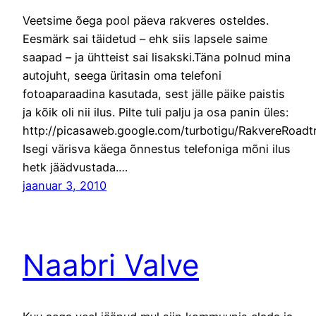
Veetsime õega pool päeva rakveres osteldes.
Eesmärk sai täidetud – ehk siis lapsele saime
saapad – ja ühtteist sai lisakski.Täna polnud mina
autojuht, seega üritasin oma telefoni
fotoaparaadina kasutada, sest jälle päike paistis
ja kõik oli nii ilus. Pilte tuli palju ja osa panin üles:
http://picasaweb.google.com/turbotigu/RakvereRoadtr
Isegi värisva käega õnnestus telefoniga mõni ilus
hetk jäädvustada.…
jaanuar 3, 2010
Naabri Valve