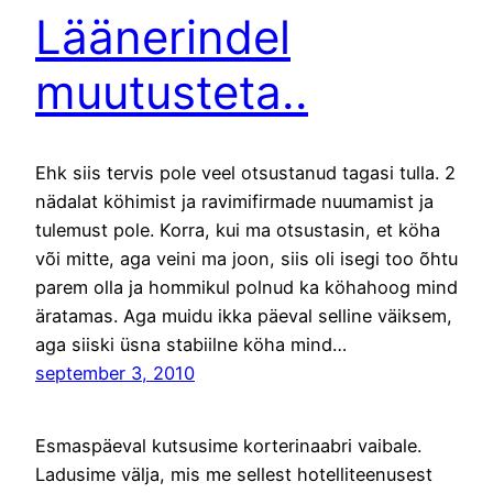
Läänerindel
muutusteta..
Ehk siis tervis pole veel otsustanud tagasi tulla. 2
nädalat köhimist ja ravimifirmade nuumamist ja
tulemust pole. Korra, kui ma otsustasin, et köha
või mitte, aga veini ma joon, siis oli isegi too õhtu
parem olla ja hommikul polnud ka köhahoog mind
äratamas. Aga muidu ikka päeval selline väiksem,
aga siiski üsna stabiilne köha mind…
september 3, 2010
Esmaspäeval kutsusime korterinaabri vaibale.
Ladusime välja, mis me sellest hotelliteenusest