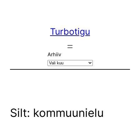
Liigu
sisu
juurde
Turbotigu
Arhiiv
Silt:
kommuunielu