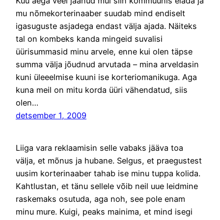
Kuu aega veel jäänud mul siin kommuunis elada ja
mu nõmekorterinaaber suudab mind endiselt
igasuguste asjadega endast välja ajada. Näiteks
tal on kombeks kanda mingeid suvalisi
üürisummasid minu arvele, enne kui olen täpse
summa välja jõudnud arvutada – mina arveldasin
kuni üleeelmise kuuni ise korteriomanikuga. Aga
kuna meil on mitu korda üüri vähendatud, siis
olen…
detsember 1, 2009
Liiga vara reklaamisin selle vabaks jääva toa
välja, et mõnus ja hubane. Selgus, et praegustest
uusim korterinaaber tahab ise minu tuppa kolida.
Kahtlustan, et tänu sellele võib neil uue leidmine
raskemaks osutuda, aga noh, see pole enam
minu mure. Kuigi, peaks mainima, et mind isegi