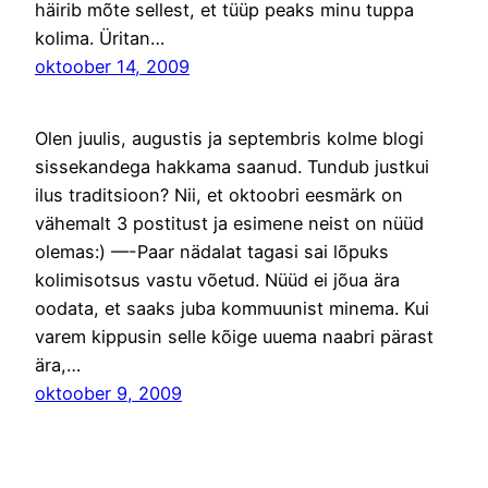
häirib mõte sellest, et tüüp peaks minu tuppa
kolima. Üritan…
oktoober 14, 2009
Olen juulis, augustis ja septembris kolme blogi
sissekandega hakkama saanud. Tundub justkui
ilus traditsioon? Nii, et oktoobri eesmärk on
vähemalt 3 postitust ja esimene neist on nüüd
olemas:) —-Paar nädalat tagasi sai lõpuks
kolimisotsus vastu võetud. Nüüd ei jõua ära
oodata, et saaks juba kommuunist minema. Kui
varem kippusin selle kõige uuema naabri pärast
ära,…
oktoober 9, 2009