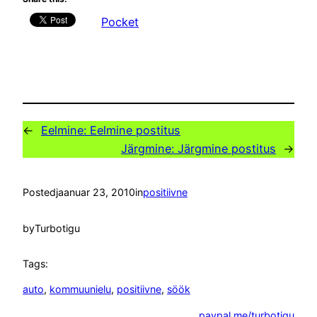
Pocket
←
Eelmine:
Eelmine postitus
Järgmine:
Järgmine postitus
→
Posted
jaanuar 23, 2010
in
positiivne
by
Turbotigu
Tags:
auto
, 
kommuunielu
, 
positiivne
, 
söök
paypal.me/turbotigu