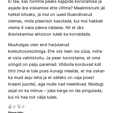
Ei tea, kas homme peaks kappide koristamise ja
asjade ära viskamise ette võtma? Maalimisnurk jäi
hetkel kitsaks, ja mul on uued lõuendivarud
olemas, mida plaanisin kasutada, kui mul hakkab
olema 4 vaba päeva nädalas. Nii et üks
äraviskamise aktsioon tuleb ka korraldada.
Muuhulgas olen end harjutanud
kokkuhoiureziimiga. Ehk siis teen ise süüa, mitte
ei osta valmistoitu. Ja pean tunnistama, et oma
söögid on palju paremad. Võibolla korduvad küll
tihti (mul ei tule poes kunagi meelde, et ma oskan
ka muid asju teha ja et selleks on vaja poest
kraami juurde), aga mulle nad meeldivad. Muidugi
asjal on ka miinus – jube kerge on üle pingutada,
kui nii hea toit välja tuleb.
0
0
Share this: