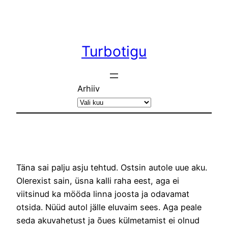
Liigu
sisu
juurde
Turbotigu
Arhiiv
Täna sai palju asju tehtud. Ostsin autole uue aku.
Olerexist sain, üsna kalli raha eest, aga ei
viitsinud ka mööda linna joosta ja odavamat
otsida. Nüüd autol jälle eluvaim sees. Aga peale
seda akuvahetust ja õues külmetamist ei olnud