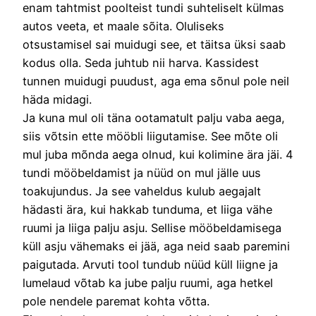
enam tahtmist poolteist tundi suhteliselt külmas
autos veeta, et maale sõita. Oluliseks
otsustamisel sai muidugi see, et täitsa üksi saab
kodus olla. Seda juhtub nii harva. Kassidest
tunnen muidugi puudust, aga ema sõnul pole neil
häda midagi.
Ja kuna mul oli täna ootamatult palju vaba aega,
siis võtsin ette mööbli liigutamise. See mõte oli
mul juba mõnda aega olnud, kui kolimine ära jäi. 4
tundi mööbeldamist ja nüüd on mul jälle uus
toakujundus. Ja see vaheldus kulub aegajalt
hädasti ära, kui hakkab tunduma, et liiga vähe
ruumi ja liiga palju asju. Sellise mööbeldamisega
küll asju vähemaks ei jää, aga neid saab paremini
paigutada. Arvuti tool tundub nüüd küll liigne ja
lumelaud võtab ka jube palju ruumi, aga hetkel
pole nendele paremat kohta võtta.