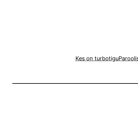
Liigu
sisu
juurde
Kes on turbotigu
Parooli