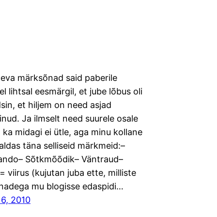
eva märksõnad said paberile
l lihtsal eesmärgil, et jube lõbus oli
sin, et hiljem on need asjad
inud. Ja ilmselt need suurele osale
 ka midagi ei ütle, aga minu kollane
saldas täna selliseid märkmeid:–
ando– Sõtkmõõdik– Väntraud–
 viirus (kujutan juba ette, milliste
nadega mu blogisse edaspidi…
16, 2010