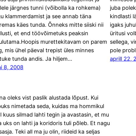
llele järgnes tunni (võibolla ka rohkema)
juba polek
gu klammerdamist ja see annab täna
kindlasti l
remas käes tunda. Õnneks mitte siiski nii
igaks juhu
llusti, et end töövõimetuks peaksin
üritusi vo
ulutama.Hoopis murettekitavam on parem
sellega, vi
lg, mis ühel päeval trepist üles minnes
pole prob
tuke tunda andis. Ja hiljem…
aprill 22,
i 8, 2008
na oleks vist paslik alustada lõpust. Kui
puks nimetada seda, kuidas ma hommikul
ll kuus silmad lahti tegin ja avastasin, et mu
a uks on lahti ja koridoris tuli põleb. Et nagu
asja. Teki all ma ju olin, riideid ka seljas