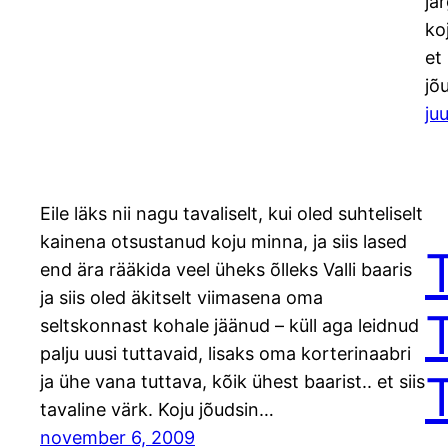
jä
ko
et
jõ
juu
Eile läks nii nagu tavaliselt, kui oled suhteliselt
kainena otsustanud koju minna, ja siis lased
T
end ära rääkida veel üheks õlleks Valli baaris
ja siis oled äkitselt viimasena oma
T
seltskonnast kohale jäänud – küll aga leidnud
palju uusi tuttavaid, lisaks oma korterinaabri
T
ja ühe vana tuttava, kõik ühest baarist.. et siis
tavaline värk. Koju jõudsin…
november 6, 2009