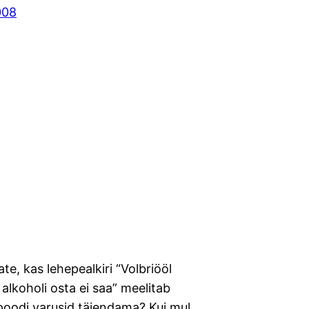
2008
ate, kas lehepealkiri “Volbriööl
alkoholi osta ei saa” meelitab
poodi varusid täiendama? Kui mul