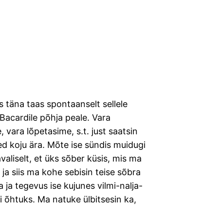
s täna taas spontaanselt sellele
Bacardile põhja peale. Vara
, vara lõpetasime, s.t. just saatsin
ed koju ära. Mõte ise sündis muidugi
avaliselt, et üks sõber küsis, mis ma
 ja siis ma kohe sebisin teise sõbra
ja tegevus ise kujunes vilmi-nalja-
 õhtuks. Ma natuke ülbitsesin ka,