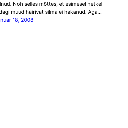
lnud. Noh selles mõttes, et esimesel hetkel
dagi muud häirivat silma ei hakanud. Aga…
anuar 18, 2008