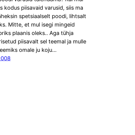
s kodus piisavaid varusid, siis ma
äheksin spetsiaalselt poodi, lihtsalt
ks. Mitte, et mul isegi mingeid
lbriks plaanis oleks.. Aga tühja
risetud piisavalt sel teemal ja mulle
leemiks omale ju koju…
 2008