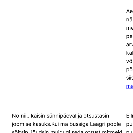
Ae
nä
me
pe
ar
ka
võ
põ
si
ma
No nii.. käisin sünnipäeval ja otsustasin
Ei
joomise kasuks.Kui ma bussiga Laagri poole
pu
sõitsin, jõudsin muidugi seda otsust mitmeid
pl