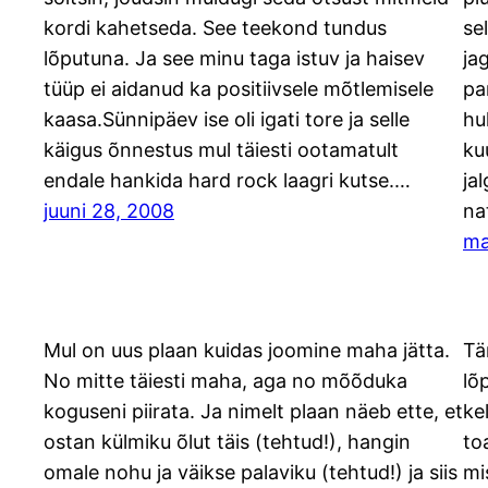
kordi kahetseda. See teekond tundus
se
lõputuna. Ja see minu taga istuv ja haisev
ja
tüüp ei aidanud ka positiivsele mõtlemisele
pa
kaasa.Sünnipäev ise oli igati tore ja selle
hu
käigus õnnestus mul täiesti ootamatult
ku
endale hankida hard rock laagri kutse.…
ja
juuni 28, 2008
na
ma
Mul on uus plaan kuidas joomine maha jätta.
Tä
No mitte täiesti maha, aga no mõõduka
lõ
koguseni piirata. Ja nimelt plaan näeb ette, et
ke
ostan külmiku õlut täis (tehtud!), hangin
to
omale nohu ja väikse palaviku (tehtud!) ja siis
mis