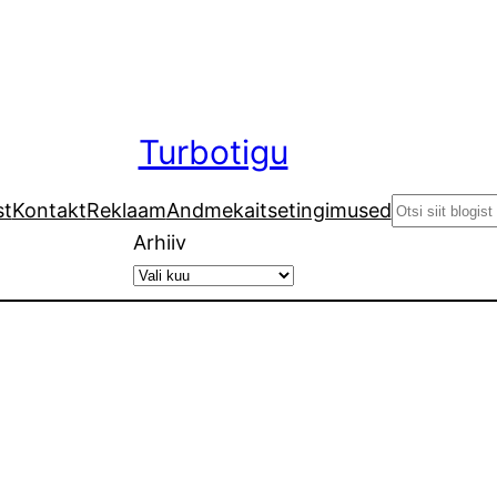
Turbotigu
Search
st
Kontakt
Reklaam
Andmekaitsetingimused
Arhiiv