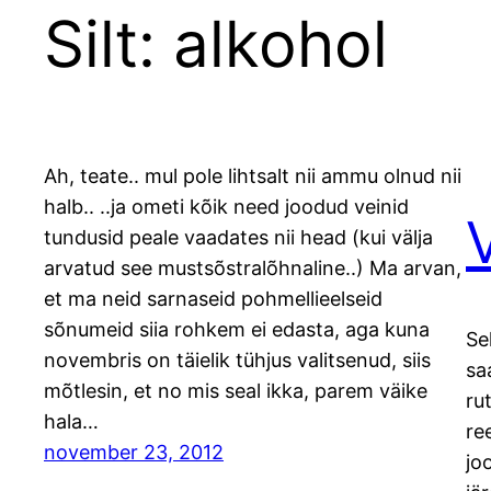
Silt:
alkohol
Ah, teate.. mul pole lihtsalt nii ammu olnud nii
halb.. ..ja ometi kõik need joodud veinid
tundusid peale vaadates nii head (kui välja
arvatud see mustsõstralõhnaline..) Ma arvan,
et ma neid sarnaseid pohmellieelseid
sõnumeid siia rohkem ei edasta, aga kuna
Se
novembris on täielik tühjus valitsenud, siis
sa
mõtlesin, et no mis seal ikka, parem väike
ru
hala…
re
november 23, 2012
jo