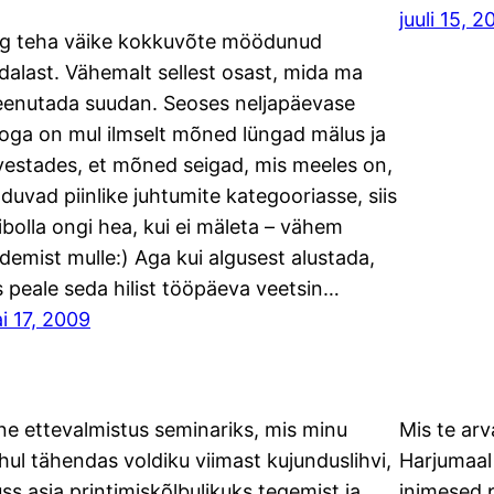
juuli 15, 
g teha väike kokkuvõte möödunud
dalast. Vähemalt sellest osast, mida ma
enutada suudan. Seoses neljapäevase
oga on mul ilmselt mõned lüngad mälus ja
vestades, et mõned seigad, mis meeles on,
lduvad piinlike juhtumite kategooriasse, siis
ibolla ongi hea, kui ei mäleta – vähem
demist mulle:) Aga kui algusest alustada,
is peale seda hilist tööpäeva veetsin…
i 17, 2009
lne ettevalmistus seminariks, mis minu
Mis te arv
hul tähendas voldiku viimast kujunduslihvi,
Harjumaal 
uss asja printimiskõlbulikuks tegemist ja
inimesed 