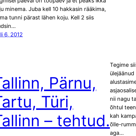
rgmisel päeval on tööpäev ja et peaks ikka
ju minema. Juba kell 10 hakkasin rääkima,
 ma tunni pärast lähen koju. Kell 2 siis
udsin…
li 6, 2012
Tegime sii
ülejäänud 
allinn, Pärnu,
alustasime
asjaosalis
artu, Türi,
nii nagu t
õhtul teen
allinn – tehtud.
kah kampa 
õlle-rummi
aga…