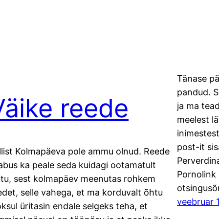
Tänase pä
pandud. Se
Väike reede
ja ma tead
meelest lä
inimestest
post-it si
llist Kolmapäeva pole ammu olnud. Reede
Perverdin
abus ka peale seda kuidagi ootamatult
Pornolink =
ttu, sest kolmapäev meenutas rohkem
otsingusõ
edet, selle vahega, et ma korduvalt õhtu
veebruar 
oksul üritasin endale selgeks teha, et