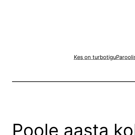
Liigu
sisu
juurde
Kes on turbotigu
Parooli
Poole aasta k