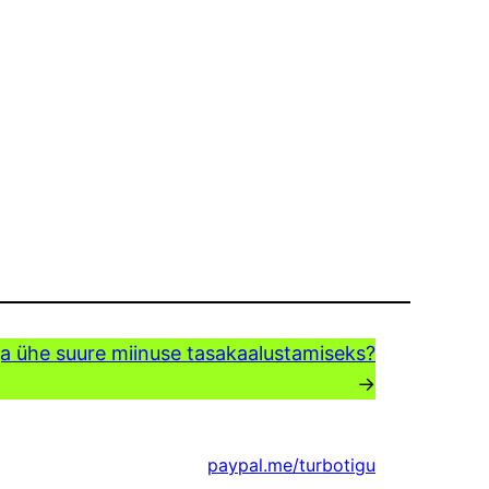
aja ühe suure miinuse tasakaalustamiseks?
→
paypal.me/turbotigu