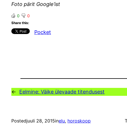
Foto pärit Google’ist
0
0
Share this:
Pocket
←
Eelmine:
Väike ülevaade titendusest
Posted
juuli 28, 2015
in
elu
, 
horoskoop
T