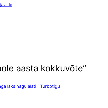
javiide
ole aasta kokkuvõte”
aga läks nagu alati | Turbotigu