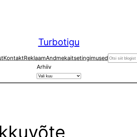
Turbotigu
Search
st
Kontakt
Reklaam
Andmekaitsetingimused
Arhiiv
okkuvõte