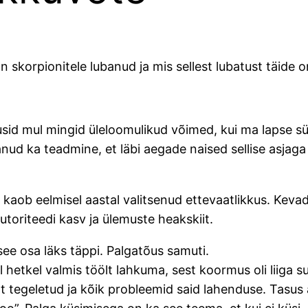
n skorpionitele lubanud ja mis sellest lubatust täide o
ldusid mul mingid üleloomulikud võimed, kui ma lapse
danud ka teadmine, et läbi aegade naised sellise asja
, kaob eelmisel aastal valitsenud ettevaatlikkus. Keva
utoriteedi kasv ja ülemuste heakskiit.
 see osa läks täppi. Palgatõus samuti.
el hetkel valmis töölt lahkuma, sest koormus oli liiga su
tegeletud ja kõik probleemid said lahenduse. Tasus ära