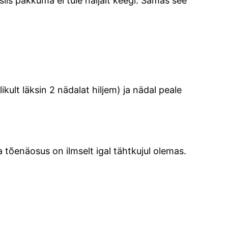
 siis pakkuma ei tule naljalt keegi. Samas see
kult läksin 2 nädalat hiljem) ja nädal peale
ja tõenäosus on ilmselt igal tähtkujul olemas.