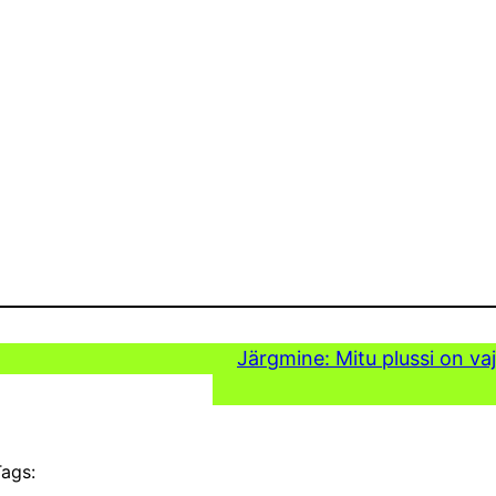
Järgmine:
Mitu plussi on v
ags: