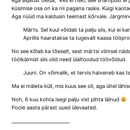
ega asjatult öelda, “kes ei riski, see shampust ei
küsimise osa on ka nii pagana raske. Kuigi kaota
Aga nüüd ma kaldusin teemast kõrvale. Järgmin
Märts. Sel kuul võidab ta palju siis, kui ei ka
Aprillis haaratakse ta tugevalt kaasa tööprot
No see kõlab ka tõeselt, sest märtsi viimsel nädal
töölkäimist siis olid need ülaltoodud töövõidud.
Juuni. On võimalik, et tervis halveneb kas t
Ma ei mäleta küll, mis kuus see oli, aga ühel lähi
Noh, 6 kuu kohta isegi palju vist pihta läinud
Poole aasta pärast uued ülevaated.
_________________________