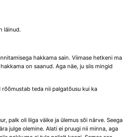
n läinud.
 sünnitamisega hakkama sain. Viimase hetkeni ma
ga hakkama on saanud. Aga näe, ju siis mingid
d rõõmustab teda nii palgatõusu kui ka
ur, palk oli liiga väike ja ülemus sõi närve. Seega
 julge olemine. Alati ei pruugi nii minna, aga