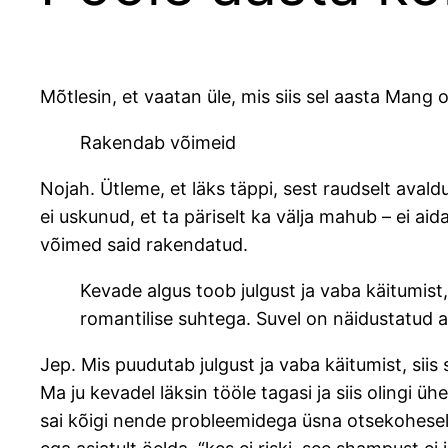
Mõtlesin, et vaatan üle, mis siis sel aasta Mang o
Rakendab võimeid
Nojah. Ütleme, et läks täppi, sest raudselt ava
ei uskunud, et ta päriselt ka välja mahub – ei ai
võimed said rakendatud.
Kevade algus toob julgust ja vaba käitumist
romantilise suhtega. Suvel on näidustatud a
Jep. Mis puudutab julgust ja vaba käitumist, siis
Ma ju kevadel läksin tööle tagasi ja siis olingi üh
sai kõigi nende probleemidega üsna otsekoheselt 