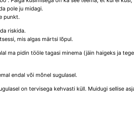
 joo”. Palga küsimisega on ka see teema, et kui ei küsi,
da pole ju midagi.
e punkt.
rda riskida.
sessi, mis algas märtsi lõpul.
al ma pidin tööle tagasi minema (jäin haigeks ja tegeli
emal endal või mõnel sugulasel.
sugulasel on tervisega kehvasti küll. Muidugi sellise as