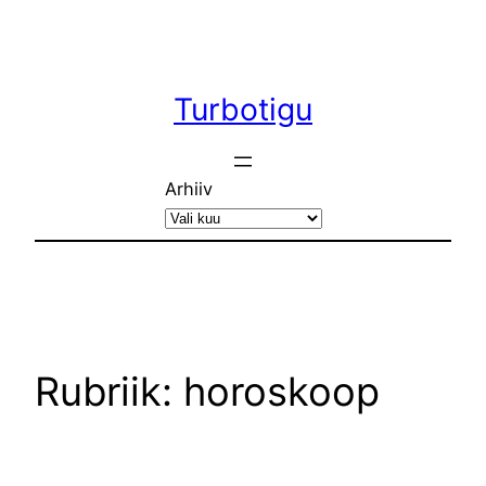
Liigu
sisu
juurde
Turbotigu
Arhiiv
Rubriik:
horoskoop