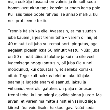
maja esikülje fassaad on valmis ja ilmselt seda
hommikust akna taga kopsimist enam karta pole.
Küll siis teise poole rahvas ise annab märku, kui
neil probleeme tekib.
Trennis käisin ka eile. Avastasin, et ma suudan
juba kauem järjest trenni teha – varem oli nii, et
40 minutit oli juba suuremat sorti pingutus, aga
aegajalt pidasin ikka 50 minutit vastu. Nüüd juba
on 50 minutit täiesti talutav ja kui ma eile veel
lugemisega hoogu sattusin, oli juba üle tunni
möödunud, kui otsustasin, et selleks korraks
aitab. Tegelikult hakkas telefoni aku tühjaks
saama ja lugeda enam ei saanud, jaksu ja
viitsimist veel oli. Igatahes on palju mõnusam
trenni teha, kui on mingi ajaviide sinna juurde. Ma
arvan, et varem ma mitte ainult ei väsinud liiga
kiiresti ära vaid lisaks hakkas igav. Nüüd seda