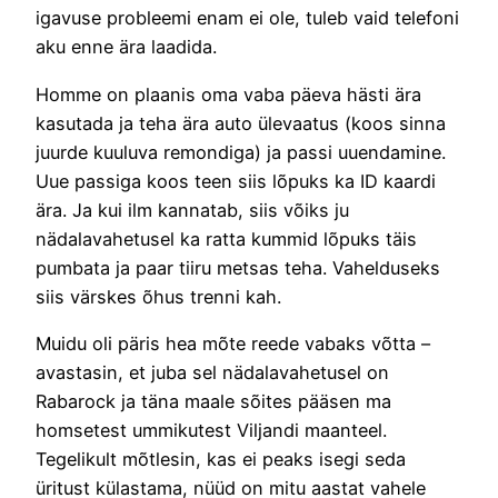
igavuse probleemi enam ei ole, tuleb vaid telefoni
aku enne ära laadida.
Homme on plaanis oma vaba päeva hästi ära
kasutada ja teha ära auto ülevaatus (koos sinna
juurde kuuluva remondiga) ja passi uuendamine.
Uue passiga koos teen siis lõpuks ka ID kaardi
ära. Ja kui ilm kannatab, siis võiks ju
nädalavahetusel ka ratta kummid lõpuks täis
pumbata ja paar tiiru metsas teha. Vahelduseks
siis värskes õhus trenni kah.
Muidu oli päris hea mõte reede vabaks võtta –
avastasin, et juba sel nädalavahetusel on
Rabarock ja täna maale sõites pääsen ma
homsetest ummikutest Viljandi maanteel.
Tegelikult mõtlesin, kas ei peaks isegi seda
üritust külastama, nüüd on mitu aastat vahele