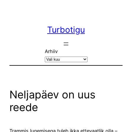
Liigu
sisu
juurde
Turbotigu
Arhiiv
Neljapäev on uus
reede
Trammis lugemisega tuleb ikka ettevaatlik olla –