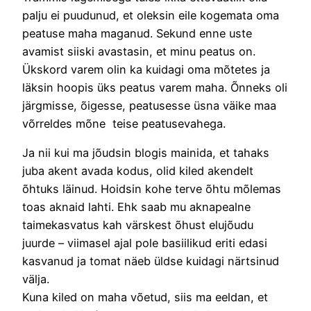
palju ei puudunud, et oleksin eile kogemata oma
peatuse maha maganud. Sekund enne uste
avamist siiski avastasin, et minu peatus on.
Ükskord varem olin ka kuidagi oma mõtetes ja
läksin hoopis üks peatus varem maha. Õnneks oli
järgmisse, õigesse, peatusesse üsna väike maa
võrreldes mõne teise peatusevahega.
Ja nii kui ma jõudsin blogis mainida, et tahaks
juba akent avada kodus, olid kiled akendelt
õhtuks läinud. Hoidsin kohe terve õhtu mõlemas
toas aknaid lahti. Ehk saab mu aknapealne
taimekasvatus kah värskest õhust elujõudu
juurde – viimasel ajal pole basiilikud eriti edasi
kasvanud ja tomat näeb üldse kuidagi närtsinud
välja.
Kuna kiled on maha võetud, siis ma eeldan, et