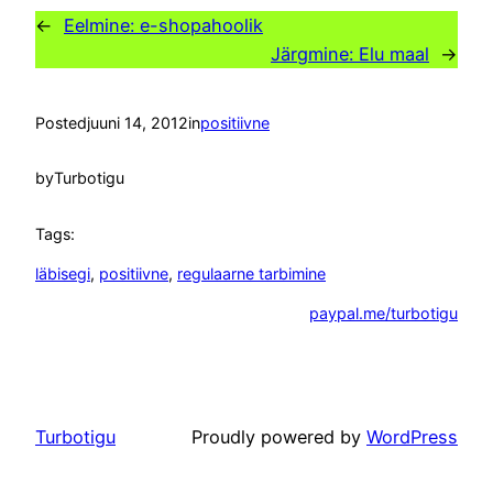
←
Eelmine:
e-shopahoolik
Järgmine:
Elu maal
→
Posted
juuni 14, 2012
in
positiivne
by
Turbotigu
Tags:
läbisegi
, 
positiivne
, 
regulaarne tarbimine
paypal.me/turbotigu
Turbotigu
Proudly powered by
WordPress