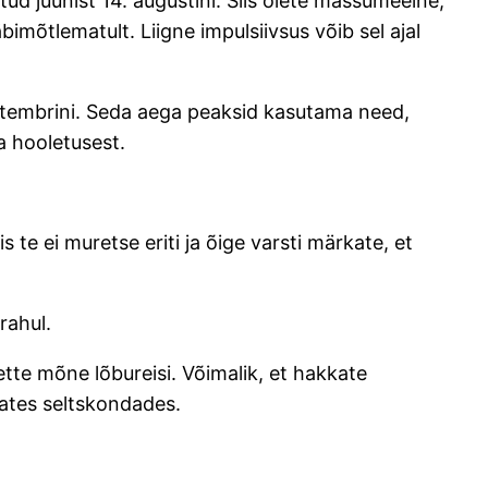
tud juunist 14. augustini. Siis olete mässumeelne,
äbimõtlematult. Liigne impulsiivsus võib sel ajal
 septembrini. Seda aega peaksid kasutama need,
a hooletusest.
iis te ei muretse eriti ja õige varsti märkate, et
rahul.
 ette mõne lõbureisi. Võimalik, et hakkate
avates seltskondades.