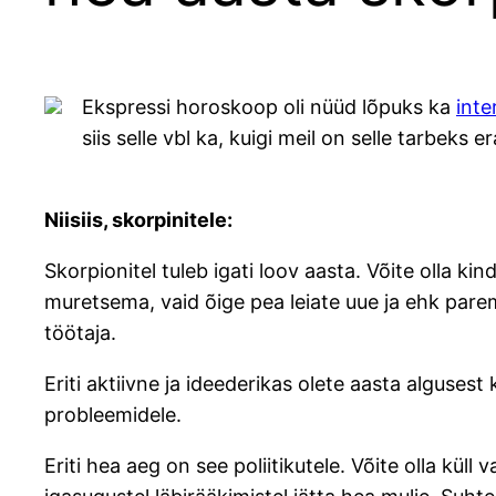
Ekspressi horoskoop oli nüüd lõpuks ka
inte
siis selle vbl ka, kuigi meil on selle tarbeks 
Niisiis, skorpinitele:
Skorpionitel tuleb igati loov aasta. Võite olla ki
muretsema, vaid õige pea leiate uue ja ehk pare
töötaja.
Eriti aktiivne ja ideederikas olete aasta algusest
probleemidele.
Eriti hea aeg on see poliiti­kutele. Võite olla kü