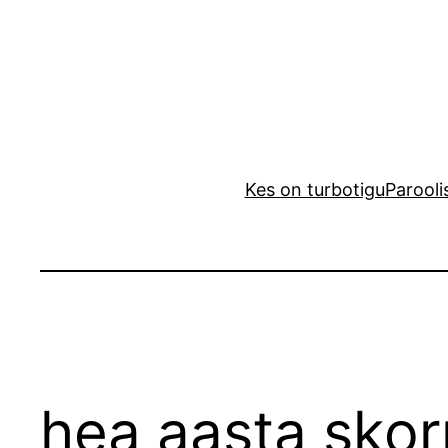
Liigu
sisu
juurde
Kes on turbotigu
Parooli
hea aasta skor