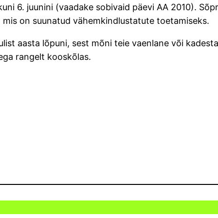
 kuni 6. juunini (vaadake sobivaid päevi AA 2010). Sõ
 mis on suunatud vähemkindlustatute toetamiseks.
. juulist aasta lõpuni, sest mõni teie vaenlane või kades
ega rangelt kooskõlas.