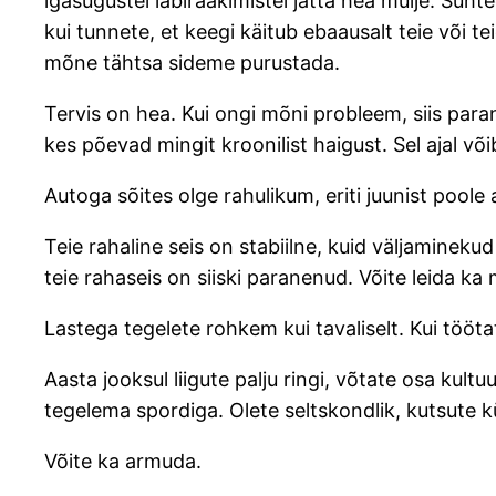
igasugustel läbirääkimistel jätta hea mulje. Suht
kui tunnete, et keegi käitub ebaausalt teie või te
mõne tähtsa sideme purustada.
Tervis on hea. Kui ongi mõni probleem, siis paran
kes põevad mingit kroonilist haigust. Sel ajal võ
Autoga sõites olge rahulikum, eriti juunist poole 
Teie rahaline seis on stabiilne, kuid väljaminekud v
teie rahaseis on siiski paranenud. Võite leida k
Lastega tegelete rohkem kui tavaliselt. Kui tööt
Aasta jooksul liigute palju ringi, võtate osa kult
tegelema spordiga. Olete seltskondlik, kutsute kü
Võite ka armuda.