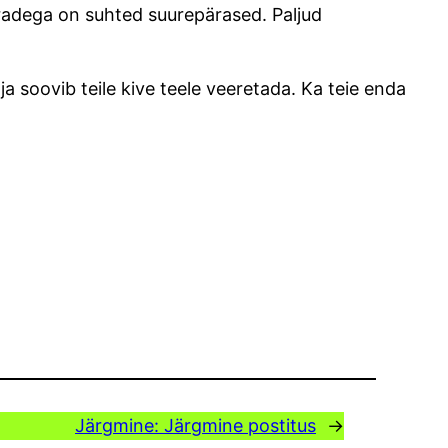
pradega on suhted suurepärased. Paljud
taja soovib teile kive teele veeretada. Ka teie enda
Järgmine:
Järgmine postitus
→