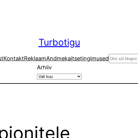
Turbotigu
Search
st
Kontakt
Reklaam
Andmekaitsetingimused
Arhiiv
pionitele