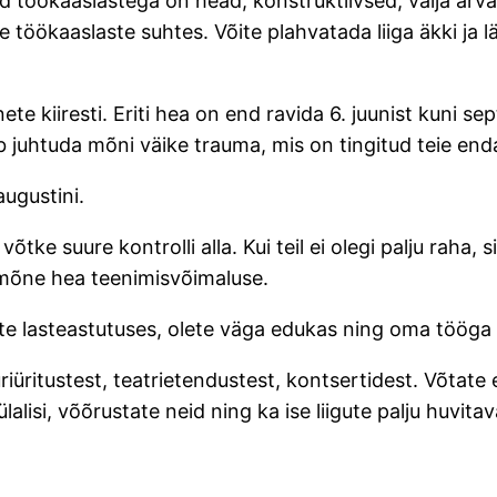
ed töökaaslastega on head, konstruktiivsed, välja arva
ie töökaaslaste suhtes. Võite plahvatada liiga äkki ja l
ete kiiresti. Eriti hea on end ravida 6. juunist kuni
ib juhtuda mõni väike trauma, mis on tingitud teie end
augustini.
õtke suure kontrolli alla. Kui teil ei olegi palju raha, s
a mõne hea teenimisvõimaluse.
ate lasteastutuses, olete väga edukas ning oma tööga 
uuriüritustest, teatrietendustest, kontsertidest. Võtate
lalisi, võõrustate neid ning ka ise liigute palju huvit