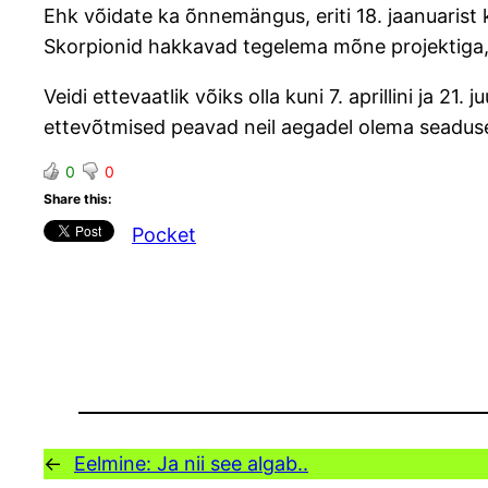
Ehk võidate ka õnnemängus, eriti 18. jaanuarist
Skorpionid hakkavad tegelema mõne projektiga,
Veidi ettevaatlik võiks olla kuni 7. aprillini ja 21
ettevõtmised peavad neil aegadel olema seadus
0
0
Share this:
Pocket
←
Eelmine:
Ja nii see algab..