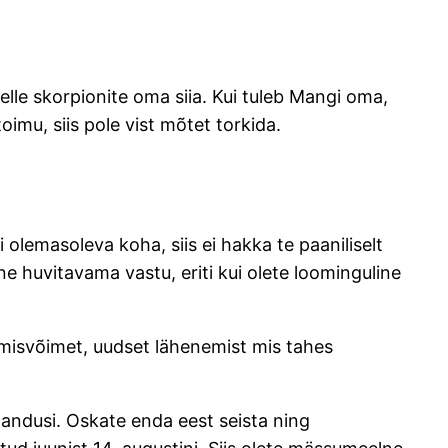
selle skorpionite oma siia. Kui tuleb Mangi oma,
toimu, siis pole vist mõtet torkida.
 olemasoleva koha, siis ei hakka te paaniliselt
 huvitavama vastu, eriti kui olete loominguline
eerimisvõimet, uudset lähenemist mis tahes
ahandusi. Oskate en­da eest seista ning