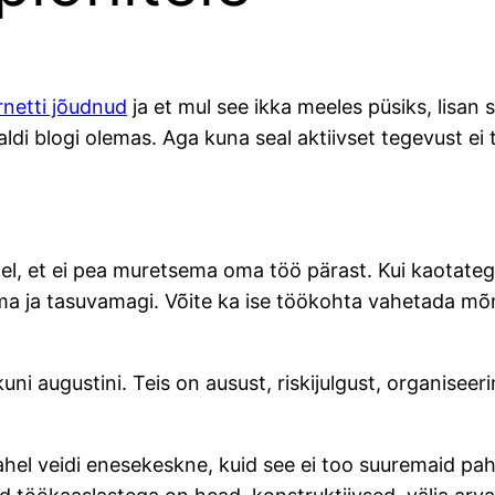
rnetti jõudnud
ja et mul see ikka meeles püsiks, lisan 
eraldi blogi olemas. Aga kuna seal aktiivset tegevust ei 
ndel, et ei pea muretsema oma töö pärast. Kui kaotategi
ma ja tasuvamagi. Võite ka ise töökohta vahetada mõne
 kuni augustini. Teis on ausust, riski­julgust, organis
ll vahel veidi enesekeskne, kuid see ei too suuremaid p