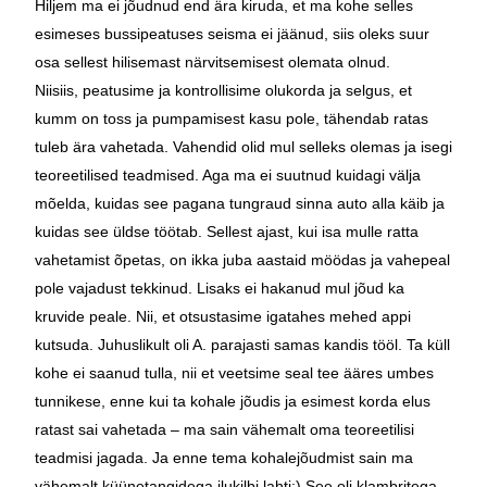
Hiljem ma ei jõudnud end ära kiruda, et ma kohe selles
esimeses bussipeatuses seisma ei jäänud, siis oleks suur
osa sellest hilisemast närvitsemisest olemata olnud.
Niisiis, peatusime ja kontrollisime olukorda ja selgus, et
kumm on toss ja pumpamisest kasu pole, tähendab ratas
tuleb ära vahetada. Vahendid olid mul selleks olemas ja isegi
teoreetilised teadmised. Aga ma ei suutnud kuidagi välja
mõelda, kuidas see pagana tungraud sinna auto alla käib ja
kuidas see üldse töötab. Sellest ajast, kui isa mulle ratta
vahetamist õpetas, on ikka juba aastaid möödas ja vahepeal
pole vajadust tekkinud. Lisaks ei hakanud mul jõud ka
kruvide peale. Nii, et otsustasime igatahes mehed appi
kutsuda. Juhuslikult oli A. parajasti samas kandis tööl. Ta küll
kohe ei saanud tulla, nii et veetsime seal tee ääres umbes
tunnikese, enne kui ta kohale jõudis ja esimest korda elus
ratast sai vahetada – ma sain vähemalt oma teoreetilisi
teadmisi jagada. Ja enne tema kohalejõudmist sain ma
vähemalt küünetangidega ilukilbi lahti:) See oli klambritega