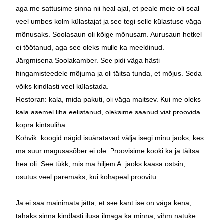
aga me sattusime sinna nii heal ajal, et peale meie oli seal
veel umbes kolm külastajat ja see tegi selle külastuse väga
mõnusaks. Soolasaun oli kõige mõnusam. Aurusaun hetkel
ei töötanud, aga see oleks mulle ka meeldinud.
Järgmisena Soolakamber. See pidi väga hästi
hingamisteedele mõjuma ja oli täitsa tunda, et mõjus. Seda
võiks kindlasti veel külastada.
Restoran: kala, mida pakuti, oli väga maitsev. Kui me oleks
kala asemel liha eelistanud, oleksime saanud vist proovida
kopra kintsuliha.
Kohvik: koogid nägid isuäratavad välja isegi minu jaoks, kes
ma suur magusasõber ei ole. Proovisime kooki ka ja täitsa
hea oli. See tükk, mis ma hiljem A. jaoks kaasa ostsin,
osutus veel paremaks, kui kohapeal proovitu.
Ja ei saa mainimata jätta, et see kant ise on väga kena,
tahaks sinna kindlasti ilusa ilmaga ka minna, vihm natuke