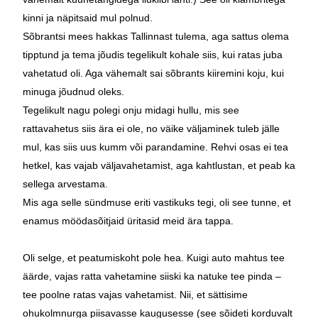
kinni ja näpitsaid mul polnud.
Sõbrantsi mees hakkas Tallinnast tulema, aga sattus olema
tipptund ja tema jõudis tegelikult kohale siis, kui ratas juba
vahetatud oli. Aga vähemalt sai sõbrants kiiremini koju, kui
minuga jõudnud oleks.
Tegelikult nagu polegi onju midagi hullu, mis see
rattavahetus siis ära ei ole, no väike väljaminek tuleb jälle
mul, kas siis uus kumm või parandamine. Rehvi osas ei tea
hetkel, kas vajab väljavahetamist, aga kahtlustan, et peab ka
sellega arvestama.
Mis aga selle sündmuse eriti vastikuks tegi, oli see tunne, et
enamus möödasõitjaid üritasid meid ära tappa.
Oli selge, et peatumiskoht pole hea. Kuigi auto mahtus tee
äärde, vajas ratta vahetamine siiski ka natuke tee pinda –
tee poolne ratas vajas vahetamist. Nii, et sättisime
ohukolmnurga piisavasse kaugusesse (see sõideti korduvalt