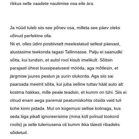
rikkus selle vaadete nautimise osa eile ära.
Ja nüüd tuleb siis see põnev osa, milleta see päev oleks
võinud perfektne olla.
Nii et, olles üdini positiivselt meelestatud sellest päevast,
alustasime teekonda tagasi Tallinnasse. Palju ei saanudki
sõita, kui tundsin, et autol rool kisub imelikult. Sõitsin
parajasti ühest bussipeatusest mööda, aga mõtlesin, et
järgmise juures peatun ja uurin olukorda. Aga siis sai
paarsada meetrit sõita, kui juba selline tuttav hääl auto alt
kostma hakkas, mille peale teadsin, et kumm on tühi. Siis ei
olnud enam aega paremat peatumiskohta otsida vaid tuli
kohe kinni pidada. Mul on kogemusi sellise kolinaga, kus
seda liiga pikalt ignoreerisime (mina küll polnud tookord
roolis) ja selle tulemusena oli kumm ikka täiesti ribadeks
sõidetud.