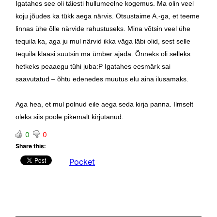
Igatahes see oli täiesti hullumeelne kogemus. Ma olin veel
koju jõudes ka tükk aega närvis. Otsustaime A.-ga, et teeme
linnas ühe õlle närvide rahustuseks. Mina võtsin veel ühe
tequila ka, aga ju mul närvid ikka väga läbi olid, sest selle
tequila klaasi suutsin ma ümber ajada. Õnneks oli selleks
hetkeks peaaegu tühi juba:P Igatahes eesmärk sai
saavutatud – õhtu edenedes muutus elu aina ilusamaks.
Aga hea, et mul polnud eile aega seda kirja panna. Ilmselt
oleks siis poole pikemalt kirjutanud.
0
0
Share this:
Pocket