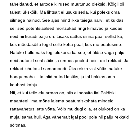
täheldanud, et autode kiirused muutunud oleksid. Kõigil oli
täiesti ükskõik. Ma lihtsalt ei usuks seda, kui poleks oma
silmaga näinud. See ajas mind ikka täiega närvi, et kuidas
sellised potentsiaalsed mõrtsukad ringi kimavad ja kuidas
neid nii kuradi palju on. Lisaks sattus sinna paar sellist ka,
kes möödasõitu tegid selle koha peal, kus me peatusime.
Natuke hullemaks tegi olukorra ka see, et üldse väga palju
neid autosid seal sõitis ja umbes pooled neist olid rekkad. Ja
rekkad kihutasid samamoodi. Üks rekka vist võttis natuke
hoogu maha – tal olid autod lastiks, ju tal hakkas oma
kaubast kahju.
Nii, et kui teile elu armas on, siis ei soovita iial Paldiski
maanteel ilma mõne laiema peatumiskohata mingeid
rattavahetusi ette võtta. Võib muidugi olla, et olukord on ka
mujal sama hull. Aga vähemalt igal pool pole nii palju rekkaid
sõitmas.