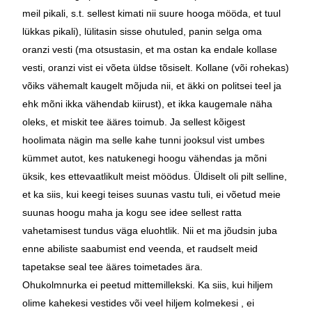
meil pikali, s.t. sellest kimati nii suure hooga mööda, et tuul
lükkas pikali), lülitasin sisse ohutuled, panin selga oma
oranzi vesti
(ma otsustasin, et ma ostan ka endale kollase
vesti, oranzi vist ei võeta üldse tõsiselt. Kollane (või rohekas)
võiks vähemalt kaugelt mõjuda nii, et äkki on politsei teel ja
ehk mõni ikka vähendab kiirust)
, et ikka kaugemale näha
oleks, et miskit tee ääres toimub. Ja sellest kõigest
hoolimata nägin ma selle kahe tunni jooksul vist umbes
kümmet autot, kes natukenegi hoogu vähendas ja mõni
üksik, kes ettevaatlikult meist möödus. Üldiselt oli pilt selline,
et ka siis, kui keegi teises suunas vastu tuli, ei võetud meie
suunas hoogu maha ja kogu see idee sellest ratta
vahetamisest tundus väga eluohtlik. Nii et ma jõudsin juba
enne abiliste saabumist end veenda, et raudselt meid
tapetakse seal tee ääres toimetades ära.
Ohukolmnurka ei peetud mittemillekski. Ka siis, kui hiljem
olime kahekesi vestides või veel hiljem kolmekesi , ei