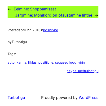
←
Eelmine:
Shoppamisest
Järgmine:
Mõnikord on otsustamine lihtne
→
Posted
aprill 27, 2013
in
positiivne
by
Turbotigu
Tags:
auto
, 
karma
, 
liiklus
, 
positiivne
, 
segased lood
, 
virin
paypal.me/turbotigu
Turbotigu
Proudly powered by
WordPress