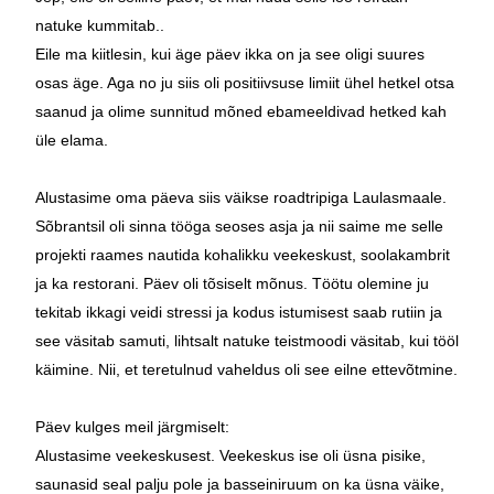
natuke kummitab..
Eile ma kiitlesin, kui äge päev ikka on ja see oligi suures
osas äge. Aga no ju siis oli positiivsuse limiit ühel hetkel otsa
saanud ja olime sunnitud mõned ebameeldivad hetked kah
üle elama.
Alustasime oma päeva siis väikse roadtripiga Laulasmaale.
Sõbrantsil oli sinna tööga seoses asja ja nii saime me selle
projekti raames nautida kohalikku veekeskust, soolakambrit
ja ka restorani. Päev oli tõsiselt mõnus. Töötu olemine ju
tekitab ikkagi veidi stressi ja kodus istumisest saab rutiin ja
see väsitab samuti, lihtsalt natuke teistmoodi väsitab, kui tööl
käimine. Nii, et teretulnud vaheldus oli see eilne ettevõtmine.
Päev kulges meil järgmiselt:
Alustasime veekeskusest. Veekeskus ise oli üsna pisike,
saunasid seal palju pole ja basseiniruum on ka üsna väike,