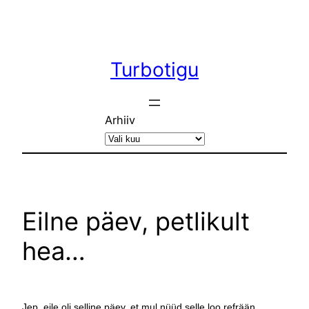
Liigu
sisu
juurde
Turbotigu
Arhiiv
Eilne päev, petlikult
hea…
Jep, eile oli selline päev, et mul nüüd selle loo refrään