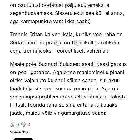
on osutunud oodatust palju suuremaks ja
aeganõudvamaks. Sissetulekut see küll ei anna,
aga karmapunkte vast ikka saab:)
Trennis üritan ka veel käia, kuniks veel raha on.
Seda enam, et praegu on tegelikult ju rohkem
aega trenni jaoks. Teoreetiliselt vähemalt.
Maale pole jõudnud jõuludest saati. Kassiigatsus
on peal igatahes. Aga enne maalemineku plaani
oleks vaja auto kuidagi käima saada, s.t. akut
laadida ja siis veel sumpsi remontida. Aga noh,
see sumpsi probleem otseselt sõitmist ei takista,
lihtsalt foorida taha seisma ei tahaks kauaks
jääda, muidu võib vingumürgituse saada.
0
0
Share this: