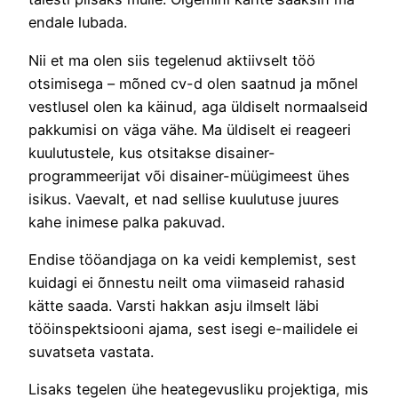
endale lubada.
Nii et ma olen siis tegelenud aktiivselt töö
otsimisega – mõned cv-d olen saatnud ja mõnel
vestlusel olen ka käinud, aga üldiselt normaalseid
pakkumisi on väga vähe. Ma üldiselt ei reageeri
kuulutustele, kus otsitakse disainer-
programmeerijat või disainer-müügimeest ühes
isikus. Vaevalt, et nad sellise kuulutuse juures
kahe inimese palka pakuvad.
Endise tööandjaga on ka veidi kemplemist, sest
kuidagi ei õnnestu neilt oma viimaseid rahasid
kätte saada. Varsti hakkan asju ilmselt läbi
tööinspektsiooni ajama, sest isegi e-mailidele ei
suvatseta vastata.
Lisaks tegelen ühe heategevusliku projektiga, mis