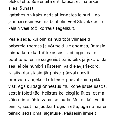
oleks teha. See ei aita eriti kaasa, et ma ärkan
alles lõunast.
Igatahes on kaks nädalat lennates läinud – no
jaanuari esimesel nädalal olin veel Slovakkias ja
käisin veel tööl korraks tegelikult.
Peale seda, kui olin käinud tööl viimaseid
pabereid toomas ja võtmeid üle andmas, üritasin
minna kohe ka töötukassast läbi, aga seal oli
pool tundi enne sulgemist päris pikk järjekord. Ja
seal ei ole numbri süsteemi vaid elavjärjekord.
Niisiis otsustasin järgmisel päeval uuesti
proovida. Järjekord oli teisel päeval sama pikk
vist. Aga kuidagi õnnestus mul kohe jutule saada,
sest infoleti tädi helistas kellelegi ja ütles, et ma
võin minna ühte vabasse lauda. Mul oli küll veidi
piinlik, sest ma justkui trügisin ette, aga no ma ei
teinud seda omal algatusel. Pääsesin ilmselt