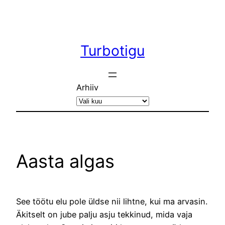
Liigu
sisu
juurde
Turbotigu
Arhiiv
Aasta algas
See töötu elu pole üldse nii lihtne, kui ma arvasin.
Äkitselt on jube palju asju tekkinud, mida vaja