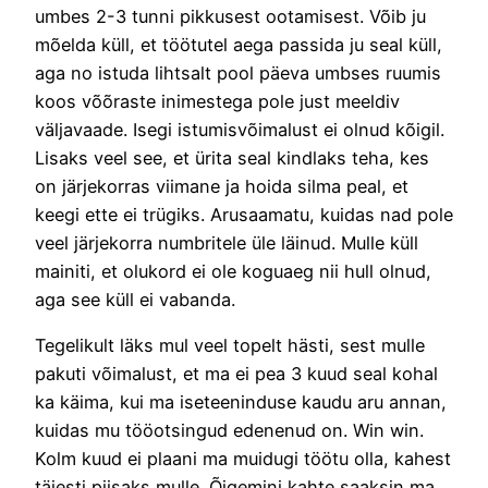
umbes 2-3 tunni pikkusest ootamisest. Võib ju
mõelda küll, et töötutel aega passida ju seal küll,
aga no istuda lihtsalt pool päeva umbses ruumis
koos võõraste inimestega pole just meeldiv
väljavaade. Isegi istumisvõimalust ei olnud kõigil.
Lisaks veel see, et ürita seal kindlaks teha, kes
on järjekorras viimane ja hoida silma peal, et
keegi ette ei trügiks. Arusaamatu, kuidas nad pole
veel järjekorra numbritele üle läinud. Mulle küll
mainiti, et olukord ei ole koguaeg nii hull olnud,
aga see küll ei vabanda.
Tegelikult läks mul veel topelt hästi, sest mulle
pakuti võimalust, et ma ei pea 3 kuud seal kohal
ka käima, kui ma iseteeninduse kaudu aru annan,
kuidas mu tööotsingud edenenud on. Win win.
Kolm kuud ei plaani ma muidugi töötu olla, kahest
täiesti piisaks mulle. Õigemini kahte saaksin ma