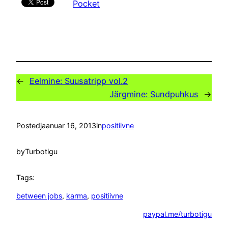
Pocket
←
Eelmine:
Suusatripp vol.2
Järgmine:
Sundpuhkus
→
Posted
jaanuar 16, 2013
in
positiivne
by
Turbotigu
Tags:
between jobs
, 
karma
, 
positiivne
paypal.me/turbotigu