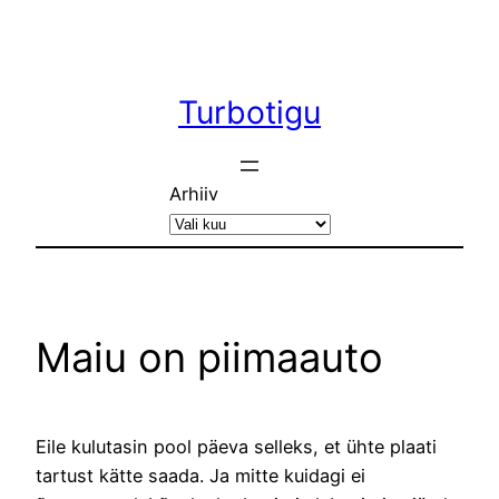
Liigu
sisu
juurde
Turbotigu
Arhiiv
Maiu on piimaauto
Eile kulutasin pool päeva selleks, et ühte plaati
tartust kätte saada. Ja mitte kuidagi ei