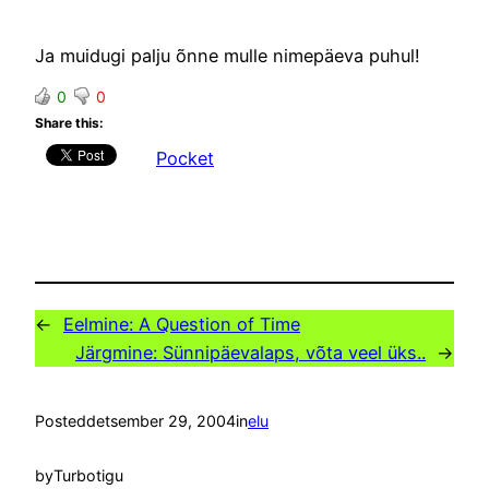
Ja muidugi palju õnne mulle nimepäeva puhul!
0
0
Share this:
Pocket
←
Eelmine:
A Question of Time
Järgmine:
Sünnipäevalaps, võta veel üks..
→
Posted
detsember 29, 2004
in
elu
by
Turbotigu