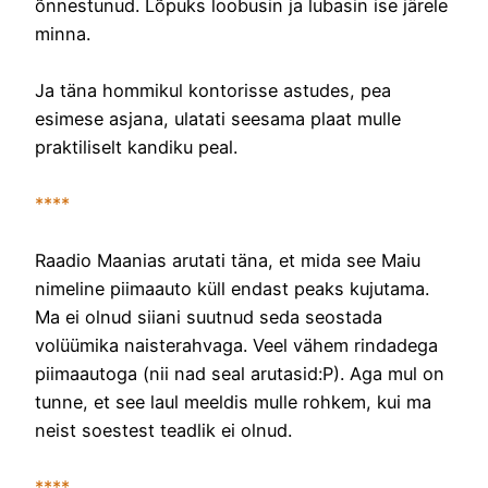
õnnestunud. Lõpuks loobusin ja lubasin ise järele
minna.
Ja täna hommikul kontorisse astudes, pea
esimese asjana, ulatati seesama plaat mulle
praktiliselt kandiku peal.
****
Raadio Maanias arutati täna, et mida see Maiu
nimeline piimaauto küll endast peaks kujutama.
Ma ei olnud siiani suutnud seda seostada
volüümika naisterahvaga. Veel vähem rindadega
piimaautoga (nii nad seal arutasid:P). Aga mul on
tunne, et see laul meeldis mulle rohkem, kui ma
neist soestest teadlik ei olnud.
****