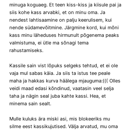
minuga koguaeg. Et teen kiss-kiss ja kiisule pai ja
siis kohe kass arvabki, et on minu oma. Ja
nendest lahtisaamine on palju keerulisem, kui
nende südamevõitmine. Järgmine kord, kui mõni
kass minu läheduses hirmunult põgenema peaks
valmistuma, ei ütle ma sõnagi tema
rahustamiseks.
Kassile sain vist lõpuks selgeks tehtud, et ei ole
vaja mul sabas käia. Ja siis ta istus tee peale
maha ja hakkas kurva häälega mjauguma:((( Olles
veidi maad edasi kõndinud, vaatasin veel selja
taha ja nägin seal juba kahte kassi. Hea, et
minema sain sealt.
Mulle kuluks ära miski asi, mis blokeeriks mu
silme eest kassikujutised. Välja arvatud, mu oma