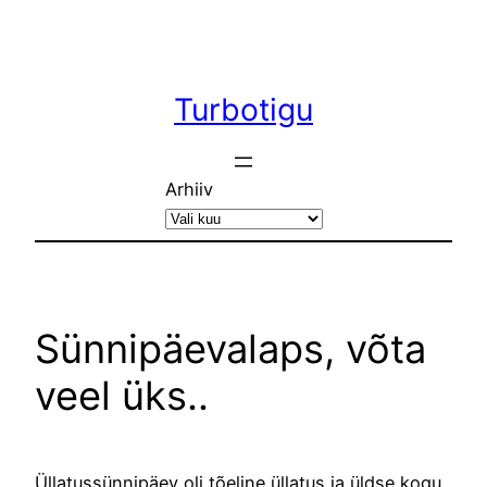
Liigu
sisu
juurde
Turbotigu
Arhiiv
Sünnipäevalaps, võta
veel üks..
Üllatussünnipäev oli tõeline üllatus ja üldse kogu