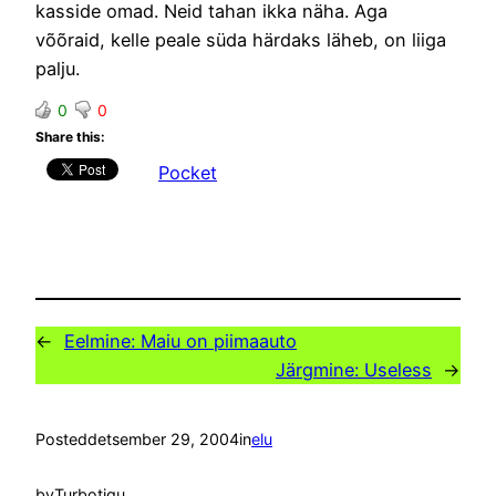
kasside omad. Neid tahan ikka näha. Aga
võõraid, kelle peale süda härdaks läheb, on liiga
palju.
0
0
Share this:
Pocket
←
Eelmine:
Maiu on piimaauto
Järgmine:
Useless
→
Posted
detsember 29, 2004
in
elu
by
Turbotigu