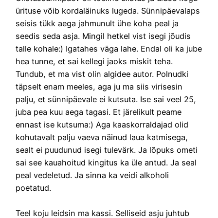
ürituse võib kordaläinuks lugeda. Sünnipäevalaps
seisis tükk aega jahmunult ühe koha peal ja
seedis seda asja. Mingil hetkel vist isegi jõudis
talle kohale:) Igatahes väga lahe. Endal oli ka jube
hea tunne, et sai kellegi jaoks miskit teha.
Tundub, et ma vist olin algidee autor. Polnudki
täpselt enam meeles, aga ju ma siis virisesin
palju, et sünnipäevale ei kutsuta. Ise sai veel 25,
juba pea kuu aega tagasi. Et järelikult peame
ennast ise kutsuma:) Aga kaaskorraldajad olid
kohutavalt palju vaeva näinud laua katmisega,
sealt ei puudunud isegi tulevärk. Ja lõpuks ometi
sai see kauahoitud kingitus ka üle antud. Ja seal
peal vedeletud. Ja sinna ka veidi alkoholi
poetatud.
Teel koju leidsin ma kassi. Selliseid asju juhtub