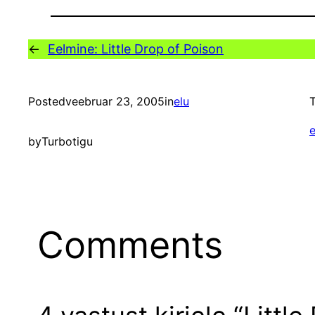
←
Eelmine:
Little Drop of Poison
Posted
veebruar 23, 2005
in
elu
T
e
by
Turbotigu
Comments