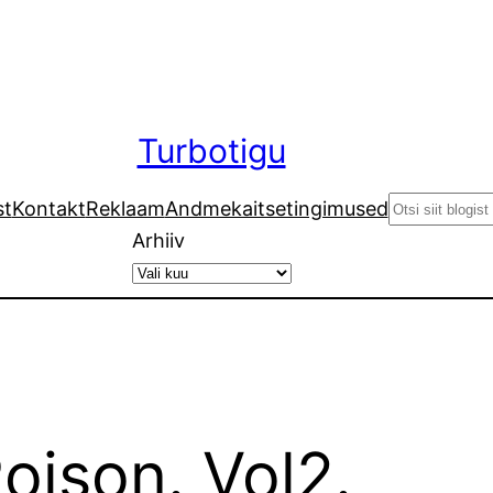
Turbotigu
Search
st
Kontakt
Reklaam
Andmekaitsetingimused
Arhiiv
Poison. Vol2.