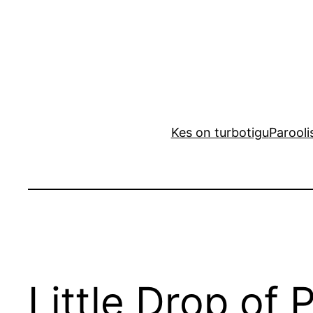
Liigu
sisu
juurde
Kes on turbotigu
Parooli
Little Drop of 