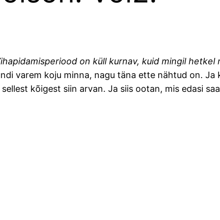
ja. Vihapidamisperiood on küll kurnav, kuid mingil hetk
3 tundi varem koju minna, nagu täna ette nähtud on. Ja 
sellest kõigest siin arvan. Ja siis ootan, mis edasi saab.