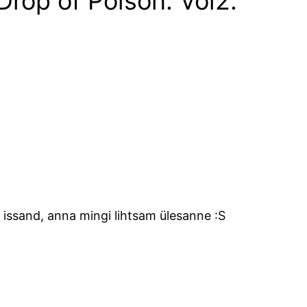
 Drop of Poison. Vol2.”
 issand, anna mingi lihtsam ülesanne :S