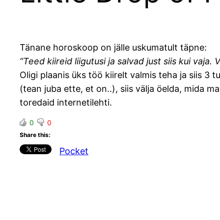
Tänane horoskoop on jälle uskumatult täpne:
“Teed kiireid liigutusi ja salvad just siis kui va
Oligi plaanis üks töö kiirelt valmis teha ja siis 
(tean juba ette, et on..), siis välja öelda, mida ma 
toredaid internetilehti.
0
0
Share this:
Pocket