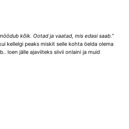
el möödub kõik. Ootad ja vaatad, mis edasi saab.”
kui kellelgi peaks miskit selle kohta öelda olema
. loen jälle ajaviiteks siivii onlaini ja muid