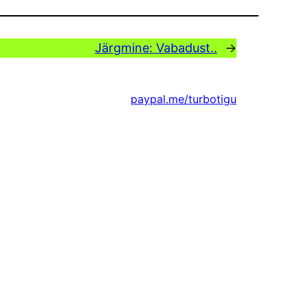
Järgmine:
Vabadust..
→
paypal.me/turbotigu