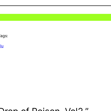
ags:
lu