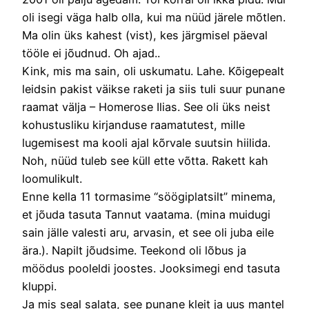
oli isegi väga halb olla, kui ma nüüd järele mõtlen.
Ma olin üks kahest (vist), kes järgmisel päeval
tööle ei jõudnud. Oh ajad..
Kink, mis ma sain, oli uskumatu. Lahe. Kõigepealt
leidsin pakist väikse raketi ja siis tuli suur punane
raamat välja – Homerose Ilias. See oli üks neist
kohustusliku kirjanduse raamatutest, mille
lugemisest ma kooli ajal kõrvale suutsin hiilida.
Noh, nüüd tuleb see küll ette võtta. Rakett kah
loomulikult.
Enne kella 11 tormasime “söögiplatsilt” minema,
et jõuda tasuta Tannut vaatama. (mina muidugi
sain jälle valesti aru, arvasin, et see oli juba eile
ära.). Napilt jõudsime. Teekond oli lõbus ja
möödus pooleldi joostes. Jooksimegi end tasuta
kluppi.
Ja mis seal salata, see punane kleit ja uus mantel