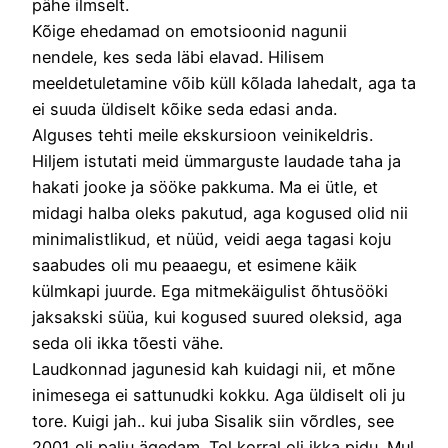
pähe ilmselt.
Kõige ehedamad on emotsioonid nagunii
nendele, kes seda läbi elavad. Hilisem
meeldetuletamine võib küll kõlada lahedalt, aga ta
ei suuda üldiselt kõike seda edasi anda.
Alguses tehti meile ekskursioon veinikeldris.
Hiljem istutati meid ümmarguste laudade taha ja
hakati jooke ja sööke pakkuma. Ma ei ütle, et
midagi halba oleks pakutud, aga kogused olid nii
minimalistlikud, et nüüd, veidi aega tagasi koju
saabudes oli mu peaaegu, et esimene käik
külmkapi juurde. Ega mitmekäigulist õhtusööki
jaksakski süüa, kui kogused suured oleksid, aga
seda oli ikka tõesti vähe.
Laudkonnad jagunesid kah kuidagi nii, et mõne
inimesega ei sattunudki kokku. Aga üldiselt oli ju
tore. Kuigi jah.. kui juba Sisalik siin võrdles, see
2001 oli palju ägedam. Tol korral oli ikka pidu. Mul