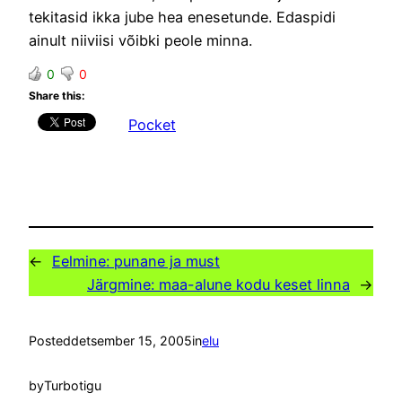
tekitasid ikka jube hea enesetunde. Edaspidi
ainult niiviisi võibki peole minna.
0
0
Share this:
Pocket
←
Eelmine:
punane ja must
Järgmine:
maa-alune kodu keset linna
→
Posted
detsember 15, 2005
in
elu
by
Turbotigu