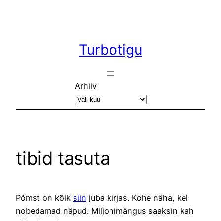
Liigu
sisu
juurde
Turbotigu
Arhiiv
tibid tasuta
Põmst on kõik
siin
juba kirjas. Kohe näha, kel
nobedamad näpud. Miljonimängus saaksin kah