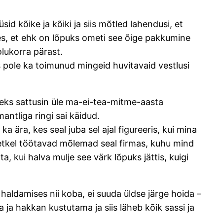
sid kõike ja kõiki ja siis mõtled lahendusi, et
ses, et ehk on lõpuks ometi see õige pakkumine
olukorra pärast.
s pole ka toimunud mingeid huvitavaid vestlusi
iteks sattusin üle ma-ei-tea-mitme-aasta
antliga ringi sai käidud.
 ära, kes seal juba sel ajal figureeris, kui mina
etkel töötavad mõlemad seal firmas, kuhu mind
ta, kui halva mulje see värk lõpuks jättis, kuigi
haldamises nii koba, ei suuda üldse järge hoida –
 ja hakkan kustutama ja siis läheb kõik sassi ja