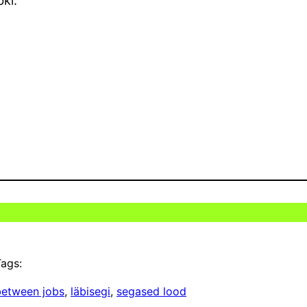
bki.
ags:
between jobs
, 
läbisegi
, 
segased lood