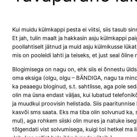
Kui muidu külmkappi pesta ei viitsi, siis tasub sin
Et jah, tulin maalt ja hakkasin asju külmkappi p
poollahtiselt jätnud ja muid asju külmikusse lüka
mis on pooleldi lahti ja teiseks, et just seal õli
Blogimisega on nagu on, ehk siis ei õnnestu üldse
oma eksiga (olgu, olgu – BÄNDIGA, nagu ta mind 
ka peaaegu bloginud, s.t. sahtlisse, aga pole s
olin ma üsna endast väljas, kui lubatud telefonikõ
ja muudkui proovisin helistada. Siis paaritunnise h
kasvõi sms saata. Eks ma tiba olin solvunud ka, s
mul), aga rohkem siiski olin mures ja natuke ise
tõlgendati vist solvumisega, kuigi tol hetkel ma l