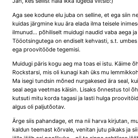
Jah, kes sellist hala ikka lugeda viitsib:)
Aga see kodune elu juba on selline, et ega siin nel
kuidas järgmine kuu ära elada ilma teisele inime
ilmunud… põhiliselt muidugi naudid vaba aega ja la
Tööotsingutega on endiselt kehvasti, s.t. umbes 
ega proovitööde tegemisi.
Muidugi päris kogu aeg ma toas ei istu. Käime õh
Rockstarsi, mis oli kunagi kah üks mu lemmikkohti
Ma isegi tundsin mõned nurgakesed ära seal, kuigi
seal aega veetmas käisin. Lisaks õnnestus tol 
kutsuti mitu korda tagasi ja lasti hulga proovitöid
algus oli paljutõotav.
Ärge siis pahandage, et ma nii harva kirjutan, m
kaldun teemast kõrvale, venitan jutu pikaks ja si