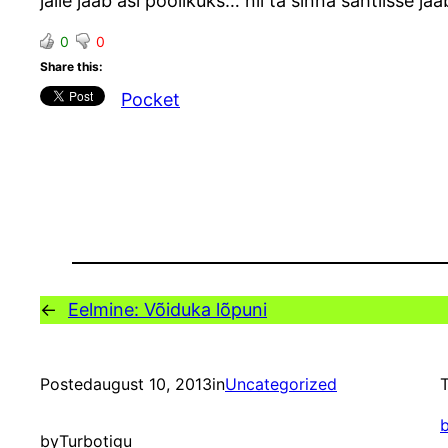
jälle jääb asi poolikuks… nii ta sinna sahtlisse jää
0
0
Share this:
Pocket
←
Eelmine:
Võiduka lõpuni
Posted
august 10, 2013
in
Uncategorized
T
by
Turbotigu