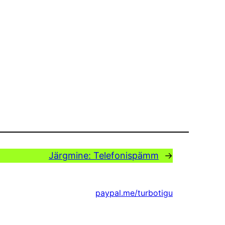
Järgmine:
Telefonispämm
→
paypal.me/turbotigu