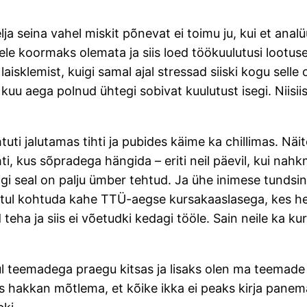
ja seina vahel miskit põnevat ei toimu ju, kui et analüü
sele koormaks olemata ja siis loed töökuulutusi lootu
isklemist, kuigi samal ajal stressad siiski kogu selle 
kuu aega polnud ühtegi sobivat kuulutust isegi. Niisii
tuti jalutamas tihti ja pubides käime ka chillimas. Nä
, kus sõpradega hängida – eriti neil päevil, kui nahkm
 seal on palju ümber tehtud. Ja ühe inimese tundsin ka
õhtul kohtuda kahe TTÜ-aegse kursakaaslasega, kes h
 teha ja siis ei võetudki kedagi tööle. Sain neile ka kur
ul teemadega praegu kitsas ja lisaks olen ma teemade 
is hakkan mõtlema, et kõike ikka ei peaks kirja panema