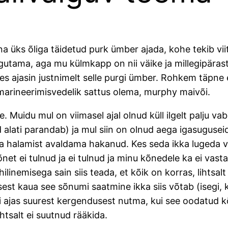
na üks õliga täidetud purk ümber ajada, kohe tekib viitsi
aigutama, aga mu külmkapp on nii väike ja millegipära
tes ajasin justnimelt selle purgi ümber. Rohkem täpne 
ne marineerimisvedelik sattus olema, murphy maivõi.
. Muidu mul on viimasel ajal olnud küll ilgelt palju v
alati parandab) ja mul siin on olnud aega igasuguseid
eda halamist avaldama hakanud. Kes seda ikka lugeda v
net ei tulnud ja ei tulnud ja minu kõnedele ka ei vasta
ilinemisega sain siis teada, et kõik on korras, lihtsalt
est kaua see sõnumi saatmine ikka siis võtab (isegi, ku
gi ajas suurest kergendusest nutma, kui see oodatud kõ
ihtsalt ei suutnud rääkida.