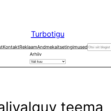
Turbotigu
Search
st
Kontakt
Reklaam
Andmekaitsetingimused
Arhiiv
alivalguv teema