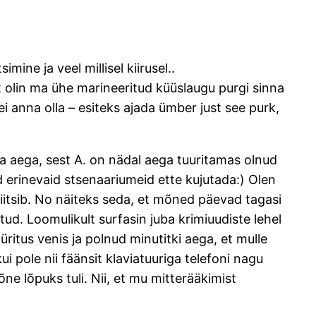
mine ja veel millisel kiirusel..
st olin ma ühe marineeritud küüslaugu purgi sinna
ei anna olla – esiteks ajada ümber just see purk,
aba aega, sest A. on nädal aega tuuritamas olnud
 erinevaid stsenaariumeid ette kujutada:) Olen
iitsib. No näiteks seda, et mõned päevad tagasi
tud. Loomulikult surfasin juba krimiuudiste lehel
 üritus venis ja polnud minutitki aega, et mulle
i pole nii fäänsit klaviatuuriga telefoni nagu
ne lõpuks tuli. Nii, et mu mitterääkimist