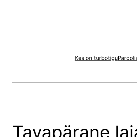
Liigu
sisu
juurde
Kes on turbotigu
Parooli
Tavapärane lai