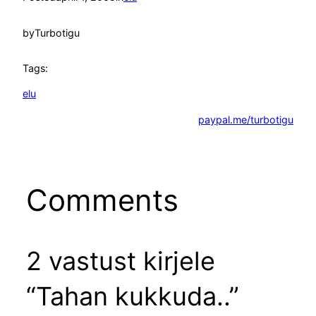
by
Turbotigu
Tags:
elu
paypal.me/turbotigu
Comments
2 vastust kirjele
“Tahan kukkuda..”