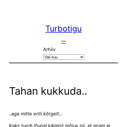
Liigu
sisu
juurde
Turbotigu
Arhiiv
Tahan kukkuda..
..aga mitte eriti kõrgelt…
Kaks tundi lõunal käimist mõjus nii, et enam ei