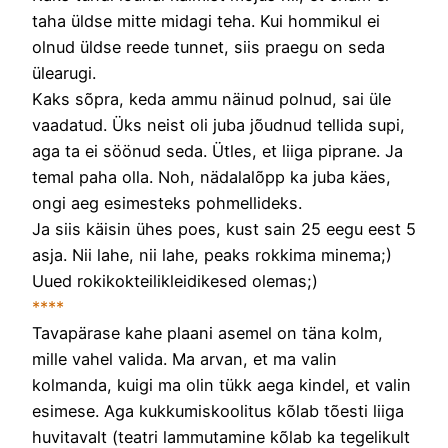
taha üldse mitte midagi teha. Kui hommikul ei
olnud üldse reede tunnet, siis praegu on seda
ülearugi.
Kaks sõpra, keda ammu näinud polnud, sai üle
vaadatud. Üks neist oli juba jõudnud tellida supi,
aga ta ei söönud seda. Ütles, et liiga piprane. Ja
temal paha olla. Noh, nädalalõpp ka juba käes,
ongi aeg esimesteks pohmellideks.
Ja siis käisin ühes poes, kust sain 25 eegu eest 5
asja. Nii lahe, nii lahe, peaks rokkima minema;)
Uued rokikokteilikleidikesed olemas;)
****
Tavapärase kahe plaani asemel on täna kolm,
mille vahel valida. Ma arvan, et ma valin
kolmanda, kuigi ma olin tükk aega kindel, et valin
esimese. Aga kukkumiskoolitus kõlab tõesti liiga
huvitavalt (teatri lammutamine kõlab ka tegelikult