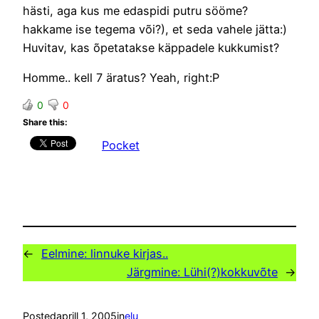
hästi, aga kus me edaspidi putru sööme?
hakkame ise tegema või?), et seda vahele jätta:)
Huvitav, kas õpetatakse käppadele kukkumist?
Homme.. kell 7 äratus? Yeah, right:P
0
0
Share this:
Pocket
←
Eelmine:
linnuke kirjas..
Järgmine:
Lühi(?)kokkuvõte
→
Posted
aprill 1, 2005
in
elu