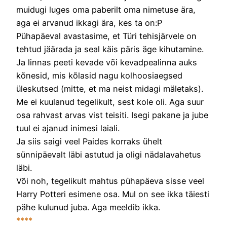
muidugi luges oma paberilt oma nimetuse ära,
aga ei arvanud ikkagi ära, kes ta on:P
Pühapäeval avastasime, et Türi tehisjärvele on
tehtud jäärada ja seal käis päris äge kihutamine.
Ja linnas peeti kevade või kevadpealinna auks
kõnesid, mis kõlasid nagu kolhoosiaegsed
üleskutsed (mitte, et ma neist midagi mäletaks).
Me ei kuulanud tegelikult, sest kole oli. Aga suur
osa rahvast arvas vist teisiti. Isegi pakane ja jube
tuul ei ajanud inimesi laiali.
Ja siis saigi veel Paides korraks ühelt
sünnipäevalt läbi astutud ja oligi nädalavahetus
läbi.
Või noh, tegelikult mahtus pühapäeva sisse veel
Harry Potteri esimene osa. Mul on see ikka täiesti
pähe kulunud juba. Aga meeldib ikka.
****