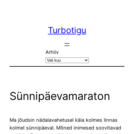
Liigu
sisu
juurde
Turbotigu
Arhiiv
Sünnipäevamaraton
Ma jõudsin nädalavahetusel käia kolmes linnas
kolmel sünnipäeval. Mõned inimesed soovitavad