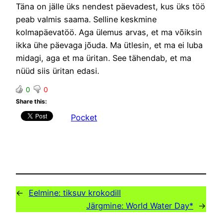
Täna on jälle üks nendest päevadest, kus üks töö
peab valmis saama. Selline keskmine
kolmapäevatöö. Aga ülemus arvas, et ma võiksin
ikka ühe päevaga jõuda. Ma ütlesin, et ma ei luba
midagi, aga et ma üritan. See tähendab, et ma
nüüd siis üritan edasi.
0
0
Share this:
Pocket
←
Eelmine:
tiksuv krokodill
Järgmine:
World Water Day*
→