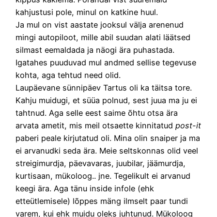
kahjustusi pole, minul on katkine huul.
Ja mul on vist aastate jooksul välja arenenud
mingi autopiloot, mille abil suudan alati läätsed
silmast eemaldada ja näogi ära puhastada.
Igatahes puuduvad mul andmed sellise tegevuse
kohta, aga tehtud need olid.
Laupäevane sünnipäev Tartus oli ka täitsa tore.
Kahju muidugi, et süüa polnud, sest juua ma ju ei
tahtnud. Aga selle eest saime õhtu otsa ära
arvata ametit, mis meil otsaette kinnitatud
post-it
paberi peale kirjutatud oli. Mina olin snaiper ja ma
ei arvanudki seda ära. Meie seltskonnas olid veel
streigimurdja, päevavaras, juubilar, jäämurdja,
kurtisaan, mükoloog.. jne. Tegelikult ei arvanud
keegi ära. Aga tänu inside infole (ehk
etteütlemisele) lõppes mäng ilmselt paar tundi
varem, kui ehk muidu oleks juhtunud. Mükoloog