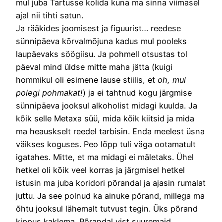
mul juba Tartusse kolida kuna ma sinna viimasel
ajal nii tihti satun.
Ja rääkides joomisest ja figuurist… reedese
sünnipäeva kõrvalmõjuna kadus mul pooleks
laupäevaks söögiisu. Ja pohmell otsustas tol
päeval mind üldse mitte maha jätta (kuigi
hommikul oli esimene lause stiilis, et
oh, mul
polegi pohmakat!
) ja ei tahtnud kogu järgmise
sünnipäeva jooksul alkoholist midagi kuulda. Ja
kõik selle Metaxa süü, mida kõik kiitsid ja mida
ma heauskselt reedel tarbisin. Enda meelest üsna
väikses koguses. Peo lõpp tuli väga ootamatult
igatahes. Mitte, et ma midagi ei mäletaks. Ühel
hetkel oli kõik veel korras ja järgmisel hetkel
istusin ma juba koridori põrandal ja ajasin rumalat
juttu. Ja see polnud ka ainuke põrand, millega ma
õhtu jooksul lähemalt tutvust tegin. Üks põrand
kippus kaklema. Põrandal vist suuremaid