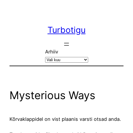
Liigu
sisu
juurde
Turbotigu
Arhiiv
Mysterious Ways
Kõrvaklappidel on vist plaanis varsti otsad anda.