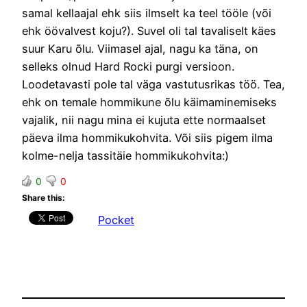
samal kellaajal ehk siis ilmselt ka teel tööle (või
ehk öövalvest koju?). Suvel oli tal tavaliselt käes
suur Karu õlu. Viimasel ajal, nagu ka täna, on
selleks olnud Hard Rocki purgi versioon.
Loodetavasti pole tal väga vastutusrikas töö. Tea,
ehk on temale hommikune õlu käimaminemiseks
vajalik, nii nagu mina ei kujuta ette normaalset
päeva ilma hommikukohvita. Või siis pigem ilma
kolme-nelja tassitäie hommikukohvita:)
0
0
Share this:
Pocket