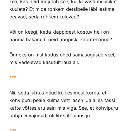
Tea, kas neid mõjutab see, kui kõvasti muusikat
kuulata? Et mida rohkem detsibelle läbi laskma
peavad, seda rohkem kuluvad?
Või on keegi, keda klappidest kostuv heli on
härima hakanud, neid hoopiski zaboteerinud?
Õnneks on mul kodus ühed samasugused veel,
mis vedelevad kasutult laua all.
***
Nii, seda juhtus nüüd küll esimest korda, et
kohvipuru peale külma vett lasen. Ja alles tassi
kätte võttes aru sain mis viga. See, et kohvipuru
põhja ei vajunud, oli lihtsalt juhus ju.
***