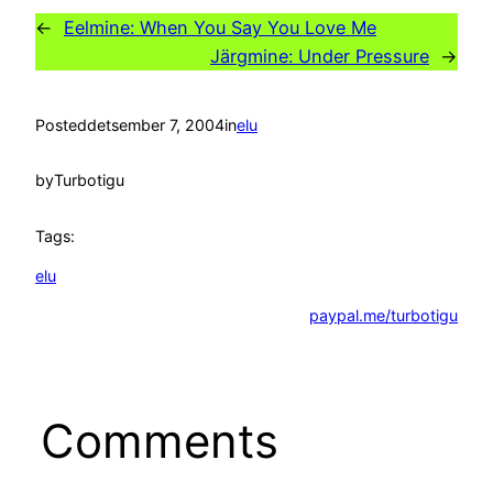
←
Eelmine:
When You Say You Love Me
Järgmine:
Under Pressure
→
Posted
detsember 7, 2004
in
elu
by
Turbotigu
Tags:
elu
paypal.me/turbotigu
Comments