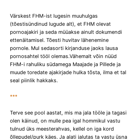
Värskest FHM-ist lugesin muuhulgas
(tõestisündinud lugude alt), et FHM olevat
pornoajakiri ja seda müüakse ainult dokumendi
ettenäitamisel. Tõesti huvitav lähenemine
pornole. Mul sedasorti kirjanduse jaoks lausa
pornosahtel tööl olemas.Vähemalt võin nüüd
FHM-i rahuliku südamega Maajade ja Pillede ja
muude toredate ajakirjade hulka tõsta, ilma et tal
seal piinlik hakkaks.
***
Terve see pool aastat, mis ma jala tööle ja tagasi
olen käinud, on mulle pea igal hommikul vastu
tulnud üks meesterahvas, kellel on iga kord
õllepudel/purk käes. Ja alati jalutas ta vastu üsna