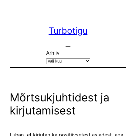
Liigu
sisu
juurde
Turbotigu
Arhiiv
Mõrtsukjuhtidest ja
kirjutamisest
Luban, et kirjutan ka positiivsetest asjadest, aga