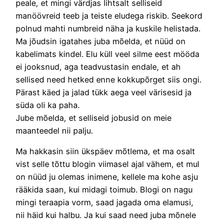
peale, et mingi värdjas lihtsalt selliseid
manöövreid teeb ja teiste eludega riskib. Seekord
polnud mahti numbreid näha ja kuskile helistada.
Ma jõudsin igatahes juba mõelda, et nüüd on
kabelimats kindel. Elu küll veel silme eest mööda
ei jooksnud, aga teadvustasin endale, et ah
sellised need hetked enne kokkupõrget siis ongi.
Pärast käed ja jalad tükk aega veel värisesid ja
süda oli ka paha.
Jube mõelda, et selliseid jobusid on meie
maanteedel nii palju.
Ma hakkasin siin ükspäev mõtlema, et ma osalt
vist selle tõttu blogin viimasel ajal vähem, et mul
on nüüd ju olemas inimene, kellele ma kohe asju
rääkida saan, kui midagi toimub. Blogi on nagu
mingi teraapia vorm, saad jagada oma elamusi,
nii häid kui halbu. Ja kui saad need juba mõnele