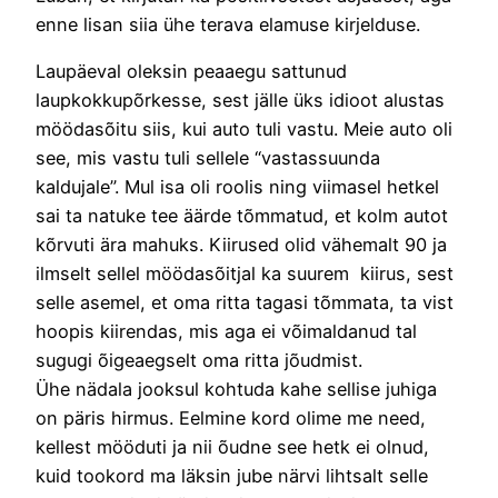
enne lisan siia ühe terava elamuse kirjelduse.
Laupäeval oleksin peaaegu sattunud
laupkokkupõrkesse, sest jälle üks idioot alustas
möödasõitu siis, kui auto tuli vastu. Meie auto oli
see, mis vastu tuli sellele “vastassuunda
kaldujale”. Mul isa oli roolis ning viimasel hetkel
sai ta natuke tee äärde tõmmatud, et kolm autot
kõrvuti ära mahuks. Kiirused olid vähemalt 90 ja
ilmselt sellel möödasõitjal ka suurem kiirus, sest
selle asemel, et oma ritta tagasi tõmmata, ta vist
hoopis kiirendas, mis aga ei võimaldanud tal
sugugi õigeaegselt oma ritta jõudmist.
Ühe nädala jooksul kohtuda kahe sellise juhiga
on päris hirmus. Eelmine kord olime me need,
kellest mööduti ja nii õudne see hetk ei olnud,
kuid tookord ma läksin jube närvi lihtsalt selle