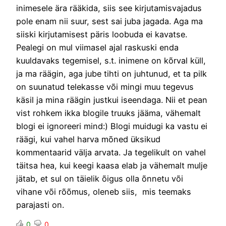
inimesele ära rääkida, siis see kirjutamisvajadus
pole enam nii suur, sest sai juba jagada. Aga ma
siiski kirjutamisest päris loobuda ei kavatse.
Pealegi on mul viimasel ajal raskuski enda
kuuldavaks tegemisel, s.t. inimene on kõrval küll,
ja ma räägin, aga jube tihti on juhtunud, et ta pilk
on suunatud telekasse või mingi muu tegevus
käsil ja mina räägin justkui iseendaga. Nii et pean
vist rohkem ikka blogile truuks jääma, vähemalt
blogi ei ignoreeri mind:) Blogi muidugi ka vastu ei
räägi, kui vahel harva mõned üksikud
kommentaarid välja arvata. Ja tegelikult on vahel
täitsa hea, kui keegi kaasa elab ja vähemalt mulje
jätab, et sul on täielik õigus olla õnnetu või
vihane või rõõmus, oleneb siis, mis teemaks
parajasti on.
0
0