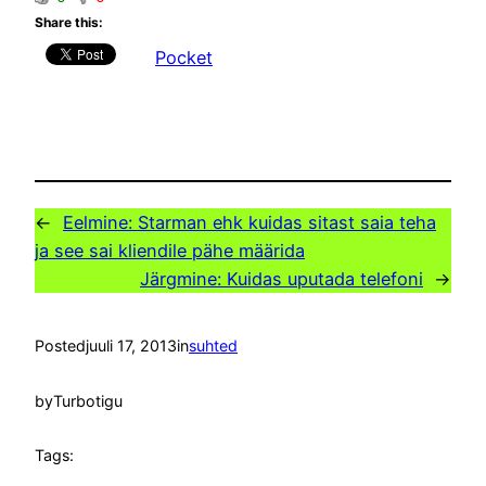
Share this:
Pocket
←
Eelmine:
Starman ehk kuidas sitast saia teha
ja see sai kliendile pähe määrida
Järgmine:
Kuidas uputada telefoni
→
Posted
juuli 17, 2013
in
suhted
by
Turbotigu
Tags: