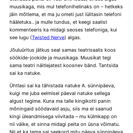
muusikaga, mis mul telefonihelinaks on – hetkeks
jäin mõtlema, et ma ju ometi just lülitasin telefoni
hääletuks.. ja mulle tundus, et keegi saalist
kommenteeris ka midagi seoses telefoniga, kui
see lugu (
Twisted Nerve
) algas.
Jõuluüritus jätkus seal samas teatrisaalis koos
söökide-jookide ja muusikaga. Muusikat tegi
sama teatri näitlejatest koosnev bänd. Tantsida
sai ka natuke.
Ühtlasi sai ka tähistada natuke A. sünnipäeva,
kuigi me juba eelmisel päeval natuke sellega
algust tegime. Kuna ma talle kingikotti panin
mõningaid söödavaid asju, siis ma ei saanud
kingi üleandmisega viivitada – mu külmkapp on
nii väike, et sinna midagi peita on üsna võimatu.
Nii et ka tema sai seekord mitu päeva sünnipäeva