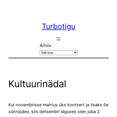
Liigu
sisu
juurde
Turbotigu
Arhiiv
Kultuurinädal
Kui novembrisse mahtus üks kontsert ja lisaks õe
sünnipäev, siis detsembri alguses olen juba 2