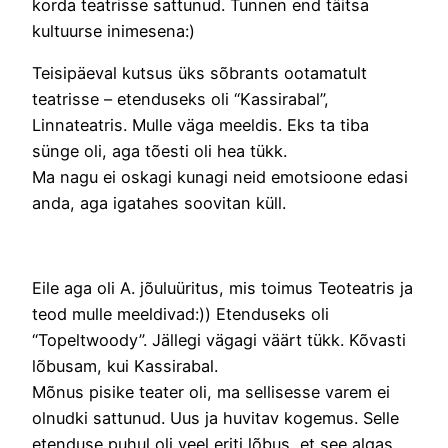
korda teatrisse sattunud. Tunnen end täitsa
kultuurse inimesena:)
Teisipäeval kutsus üks sõbrants ootamatult
teatrisse – etenduseks oli “Kassirabal”,
Linnateatris. Mulle väga meeldis. Eks ta tiba
sünge oli, aga tõesti oli hea tükk.
Ma nagu ei oskagi kunagi neid emotsioone edasi
anda, aga igatahes soovitan küll.
Eile aga oli A. jõuluüritus, mis toimus Teoteatris ja
teod mulle meeldivad:)) Etenduseks oli
“Topeltwoody”. Jällegi vägagi väärt tükk. Kõvasti
lõbusam, kui Kassirabal.
Mõnus pisike teater oli, ma sellisesse varem ei
olnudki sattunud. Uus ja huvitav kogemus. Selle
etenduse puhul oli veel eriti lõbus, et see algas