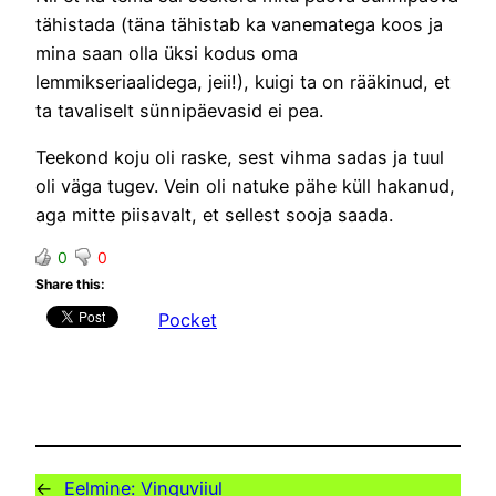
tähistada (täna tähistab ka vanematega koos ja
mina saan olla üksi kodus oma
lemmikseriaalidega, jeii!), kuigi ta on rääkinud, et
ta tavaliselt sünnipäevasid ei pea.
Teekond koju oli raske, sest vihma sadas ja tuul
oli väga tugev. Vein oli natuke pähe küll hakanud,
aga mitte piisavalt, et sellest sooja saada.
0
0
Share this:
Pocket
←
Eelmine:
Vinguviiul