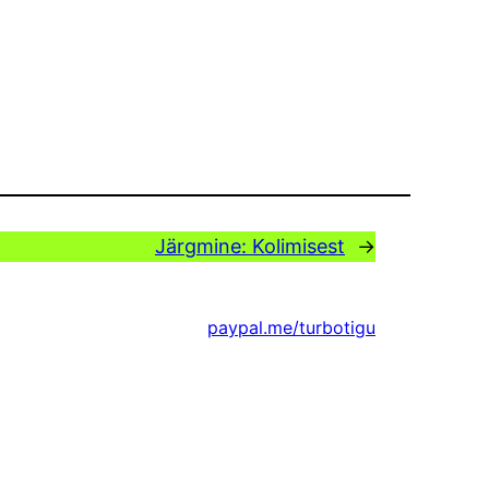
Järgmine:
Kolimisest
→
paypal.me/turbotigu