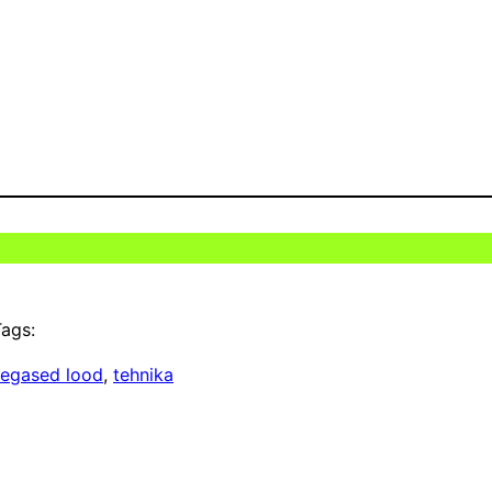
ags:
segased lood
, 
tehnika