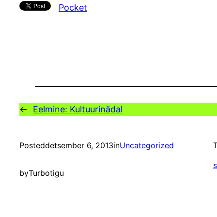
Pocket
←
Eelmine:
Kultuurinädal
Posted
detsember 6, 2013
in
Uncategorized
T
by
Turbotigu