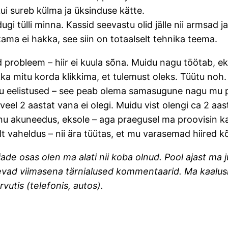
kui sureb külma ja üksinduse kätte.
i tülli minna. Kassid seevastu olid jälle nii armsad j
ma ei hakka, see siin on totaalselt tehnika teema.
robleem – hiir ei kuula sõna. Muidu nagu töötab, ekra
ka mitu korda klikkima, et tulemust oleks. Tüütu noh. Õ
 ju eelistused – see peab olema samasugune nagu mu pr
 veel 2 aastat vana ei olegi. Muidu vist olengi ca 2 a
u akuneedus, eksole – aga praegusel ma proovisin ka 
 vaheldus – nii ära tüütas, et mu varasemad hiired kõi
irjade osas olen ma alati nii koba olnud. Pool ajast ma 
s tulevad viimasena tärnialused kommentaarid. Ma kaalu
rvutis (telefonis, autos).