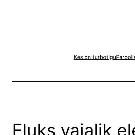
Liigu
sisu
juurde
Kes on turbotigu
Parooli
Eluks vajalik e