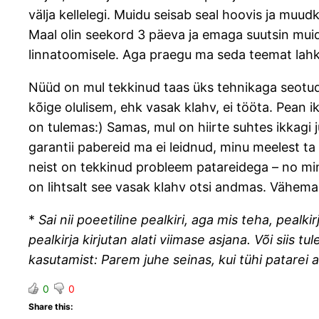
välja kellelegi. Muidu seisab seal hoovis ja muud
Maal olin seekord 3 päeva ja emaga suutsin muidug
linnatoomisele. Aga praegu ma seda teemat lahka
Nüüd on mul tekkinud taas üks tehnikaga seotud p
kõige olulisem, ehk vasak klahv, ei tööta. Pean ik
on tulemas:) Samas, mul on hiirte suhtes ikkagi
garantii pabereid ma ei leidnud, minu meelest ta
neist on tekkinud probleem patareidega – no min
on lihtsalt see vasak klahv otsi andmas. Vähemalt
*
Sai nii poeetiline pealkiri, aga mis teha, pealk
pealkirja kirjutan alati viimase asjana. Või sii
kasutamist: Parem juhe seinas, kui tühi patarei a
0
0
Share this: