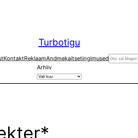
Turbotigu
Search
st
Kontakt
Reklaam
Andmekaitsetingimused
Arhiiv
lekter*