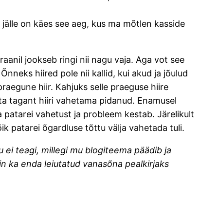
a jälle on käes see aeg, kus ma mõtlen kasside
anil jookseb ringi nii nagu vaja. Aga vot see
nneks hiired pole nii kallid, kui akud ja jõulud
aegune hiir. Kahjuks selle praeguse hiire
asta tagant hiiri vahetama pidanud. Enamusel
patarei vahetust ja probleem kestab. Järelikult
k patarei õgardluse tõttu välja vahetada tuli.
ju ei teagi, millegi mu blogiteema päädib ja
sin ka enda leiutatud vanasõna pealkirjaks