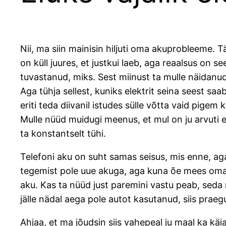
Nii, ma siin mainisin hiljuti oma akuprobleeme. T
on küll juures, et justkui laeb, aga reaalsus on 
tuvastanud, miks. Sest miinust ta mulle näidanud
Aga tühja sellest, kuniks elektrit seina seest saab
eriti teda diivanil istudes sülle võtta vaid pigem 
Mulle nüüd muidugi meenus, et mul on ju arvuti ee
ta konstantselt tühi.
Telefoni aku on suht samas seisus, mis enne, ag
tegemist pole uue akuga, aga kuna õe mees oma a
aku. Kas ta nüüd just paremini vastu peab, seda 
jälle nädal aega pole autot kasutanud, siis praeg
Ahjaa, et ma jõudsin siis vahepeal ju maal ka käia