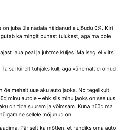
a on juba üle nädala näidanud elujõudu 0%. Kiri
ilgutab ka mingit punast tulukest, aga ma pole
ast laua peal ja juhtme küljes. Ma isegi ei viitsi
a sai kiirelt tühjaks küll, aga vähemalt ei olnud
n õe mehelt uue aku auto jaoks. No tegelikult
d minu autole – ehk siis minu jaoks on see uus
us aku on tiba suurem ja võimsam. Kuna nüüd ma
o hülgamine sellele mõjunud on.
t laadima. Päriselt ka mõtlen, et rendiks oma auto