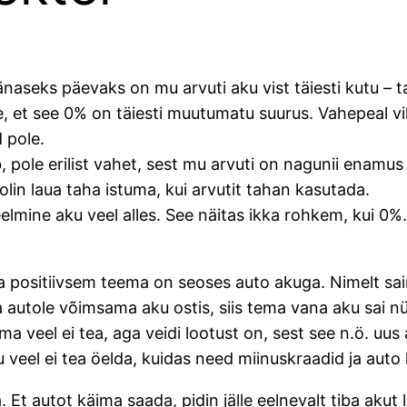
änaseks päevaks on mu arvuti aku vist täiesti kutu – t
see, et see 0% on täiesti muutumatu suurus. Vahepeal v
 pole.
, pole erilist vahet, sest mu arvuti on nagunii enamus aj
kolin laua taha istuma, kui arvutit tahan kasutada.
lmine aku veel alles. See näitas ikka rohkem, kui 0%. T
a positiivsem teema on seoses auto akuga. Nimelt sai
utole võimsama aku ostis, siis tema vana aku sai nüü
ma veel ei tea, aga veidi lootust on, sest see n.ö. u
u veel ei tea öelda, kuidas need miinuskraadid ja aut
. Et autot käima saada, pidin jälle eelnevalt tiba aku