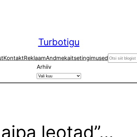
Turbotigu
Search
st
Kontakt
Reklaam
Andmekaitsetingimused
Arhiiv
laipa leotad”…