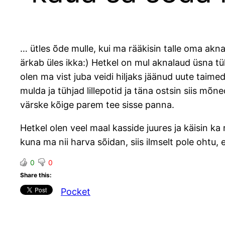
… ütles õde mulle, kui ma rääkisin talle oma akna
ärkab üles ikka:) Hetkel on mul aknalaud üsna t
olen ma vist juba veidi hiljaks jäänud uute taim
mulda ja tühjad lillepotid ja täna ostsin siis mõ
värske kõige parem tee sisse panna.
Hetkel olen veel maal kasside juures ja käisin ka
kuna ma nii harva sõidan, siis ilmselt pole ohtu
0
0
Share this:
Pocket