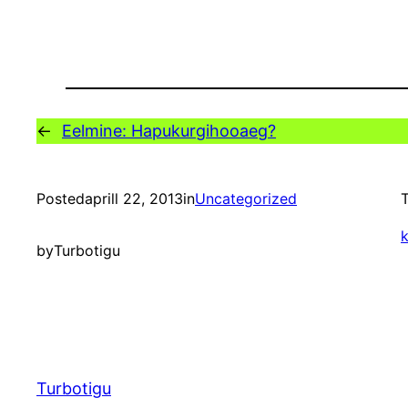
←
Eelmine:
Hapukurgihooaeg?
Posted
aprill 22, 2013
in
Uncategorized
T
by
Turbotigu
Turbotigu