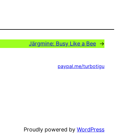
Järgmine:
Busy Like a Bee
→
paypal.me/turbotigu
Proudly powered by
WordPress