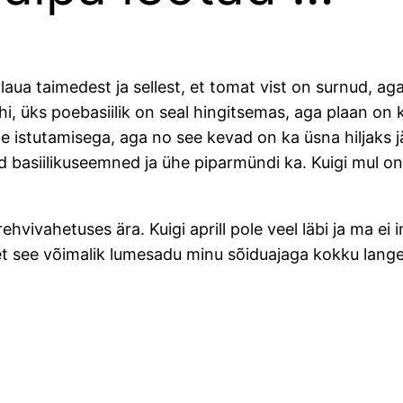
laua taimedest ja sellest, et tomat vist on surnud, ag
ühi, üks poebasiilik on seal hingitsemas, aga plaan o
ede istutamisega, aga no see kevad on ka üsna hiljaks
ned basiilikuseemned ja ühe piparmündi ka. Kuigi mul o
 rehvivahetuses ära. Kuigi aprill pole veel läbi ja ma 
, et see võimalik lumesadu minu sõiduajaga kokku lang