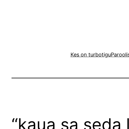
Liigu
sisu
juurde
Kes on turbotigu
Parooli
“kaua sa seda 