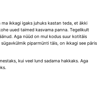
a ma ikkagi igaks juhuks kastan teda, et äkki
n kohe uued taimed kasvama panna. Tegelikult
 jäänud. Aga nüüd on mul kodus suur kotitäis
n sügavkülmik piparmünti täis, on ikkagi see päris
ei imestaks, kui veel lund sadama hakkaks. Aga
eks.