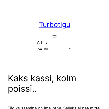
Liigu
sisu
juurde
Turbotigu
Arhiiv
Kaks kassi, kolm
poissi..
Tädiks saamine on imelihtne. Selleks ei pea mitte