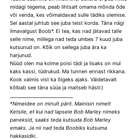
midagi tegema, peab lihtsalt omama mõnda õde
või venda, kes võimaldavad sulle tädiks olemise.
Sel aastal juhtub see juba teist korda. Täna nägi
ilmavalgust Boob*. Ei tea, kas nad jätavad talle
selle nime, millega nad teda umbes 7 kuud juba
kutsunud on. Kõik on sellega juba ära ka
harjunud.
Nüüd olen ma kolme poisi tädi ja lisaks on mul
kaks kassi, tüdrukud. Ma tunnen ennast rikkana.
Kook valmis vist ka õigeks ajaks. Väidetavalt
kõlbab see täna süüa ja maitseb hästi:)
_____________________________
*
Nimeidee on minult pärit. Mainisin nimelt
Ketsile, et kui nad lapsele Bob Marley nimeks
paneksid, saaks teda kutsuda Bob Marley
emaks. Ja nii nad teda Boobiks kutsuma
hakkasidki.