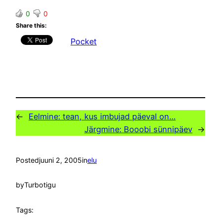
0
0
Share this:
Pocket
←
Eelmine:
tean, kus imbujad päeval on…
Järgmine:
Booobi sünnipäev
→
Posted
juuni 2, 2005
in
elu
by
Turbotigu
Tags: