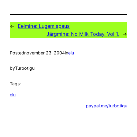
←
Eelmine:
Lugemispaus
Järgmine:
No Milk Today. Vol 1.
→
Posted
november 23, 2004
in
elu
by
Turbotigu
Tags:
elu
paypal.me/turbotigu