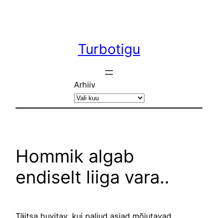
Liigu
sisu
juurde
Turbotigu
Arhiiv
Hommik algab
endiselt liiga vara..
Täitsa huvitav, kui paljud asjad mõjutavad