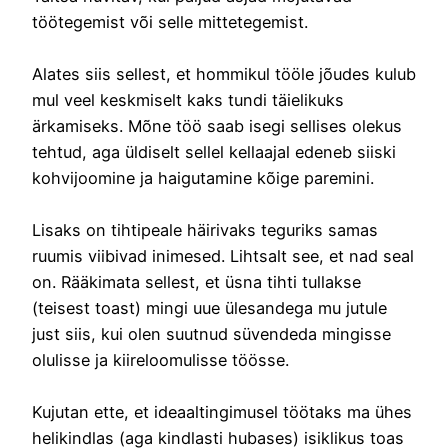
töötegemist või selle mittetegemist.
Alates siis sellest, et hommikul tööle jõudes kulub
mul veel keskmiselt kaks tundi täielikuks
ärkamiseks. Mõne töö saab isegi sellises olekus
tehtud, aga üldiselt sellel kellaajal edeneb siiski
kohvijoomine ja haigutamine kõige paremini.
Lisaks on tihtipeale häirivaks teguriks samas
ruumis viibivad inimesed. Lihtsalt see, et nad seal
on. Rääkimata sellest, et üsna tihti tullakse
(teisest toast) mingi uue ülesandega mu jutule
just siis, kui olen suutnud süvendeda mingisse
olulisse ja kiireloomulisse töösse.
Kujutan ette, et ideaaltingimusel töötaks ma ühes
helikindlas (aga kindlasti hubases) isiklikus toas