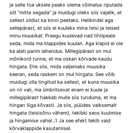
ja selle toa uksele peaks olema võimalus riputada
silt “mitte segada” ja muidugi oleks siis vajalik, et
sellest sildist ka kinni peetaks. Helikindel aga
sellepärast, et siis ei kuuleks mina teisi ja teised
minu muusikat. Praegu kuulevad nad tihtipeale
seda, mida ma klappides kuulan. Aga klapid ei ole
ka alati parim lahendus. Millegipärast on mul
mõnikord tunne, et ma oskan kõrvade kaudu
hingata. Ehk siis, mida valjemaks muusika
keeran, seda raskem on mul hingata. See võib
muidugi olla tingitud ka sellest, et kuna muusika
on nii vali, ma ümbritsevat enam ei kuule ja
millegipärast hakkab mulle siis tunduma, et ma
hingan liiga kõvasti. Ja siis, püüdes vaiksemalt
hingata (teisisõnu vähem), tekibki seos kuulmise
ja hingamise vahel..:) Ja see efekt tekib vaid
kõrvaklappide kasutamisel.