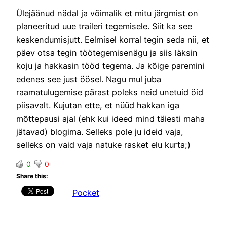
Ülejäänud nädal ja võimalik et mitu järgmist on
planeeritud uue traileri tegemisele. Siit ka see
keskendumisjutt. Eelmisel korral tegin seda nii, et
päev otsa tegin töötegemisenägu ja siis läksin
koju ja hakkasin tööd tegema. Ja kõige paremini
edenes see just öösel. Nagu mul juba
raamatulugemise pärast poleks neid unetuid öid
piisavalt. Kujutan ette, et nüüd hakkan iga
mõttepausi ajal (ehk kui ideed mind täiesti maha
jätavad) blogima. Selleks pole ju ideid vaja,
selleks on vaid vaja natuke rasket elu kurta;)
0
0
Share this:
Pocket