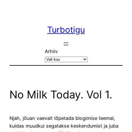
Liigu
sisu
juurde
Turbotigu
Arhiiv
No Milk Today. Vol 1.
Njah, jõuan vaevalt lõpetada blogimise teemal,
kuidas muudkui segatakse keskendumist ja juba