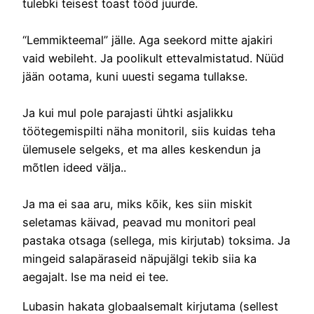
tulebki teisest toast tööd juurde.
“Lemmikteemal” jälle. Aga seekord mitte ajakiri
vaid webileht. Ja poolikult ettevalmistatud. Nüüd
jään ootama, kuni uuesti segama tullakse.
Ja kui mul pole parajasti ühtki asjalikku
töötegemispilti näha monitoril, siis kuidas teha
ülemusele selgeks, et ma alles keskendun ja
mõtlen ideed välja..
Ja ma ei saa aru, miks kõik, kes siin miskit
seletamas käivad, peavad mu monitori peal
pastaka otsaga (sellega, mis kirjutab) toksima. Ja
mingeid salapäraseid näpujälgi tekib siia ka
aegajalt. Ise ma neid ei tee.
Lubasin hakata globaalsemalt kirjutama (sellest