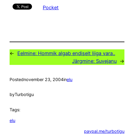
Pocket
←
Eelmine:
Hommik algab endiselt liiga vara..
Järgmine:
Suvejanu
→
Posted
november 23, 2004
in
elu
by
Turbotigu
Tags:
elu
paypal.me/turbotigu