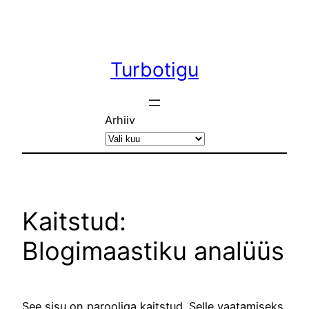
Liigu
sisu
juurde
Turbotigu
Arhiiv
Kaitstud:
Blogimaastiku analüüs
See sisu on parooliga kaitstud. Selle vaatamiseks