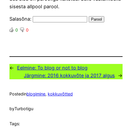
sisesta allpool parool.
Salasõna:
0
0
←
Eelmine:
To blog or not to blog
Järgmine:
2016 kokkuvõte ja 2017 algus
→
Posted
in
blogimine
, 
kokkuvõtted
by
Turbotigu
Tags: