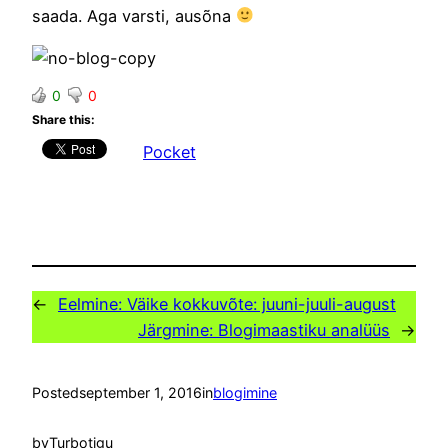
saada. Aga varsti, ausõna
0
0
Share this:
Pocket
←
Eelmine:
Väike kokkuvõte: juuni-juuli-august
Järgmine:
Blogimaastiku analüüs
→
Posted
september 1, 2016
in
blogimine
by
Turbotigu