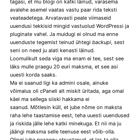
tagasi, et mu blogi on katki läinud, varasema
avalehe asemel vaatas vastu paar rida teksti
veateadetega. Arvatavasti peale viimaseid
uuendusi tekkisid mingid vastuolud WordPressi ja
pluginate vahel. Ja muidugi ei olnud ma enne
uuenduste tegemist teinud ühtegi
backupi
, sest
seni on need ju alati kenasti läinud.
Loomulikult seda viga ma enam ei tee, sest see
läks mulle praegu 20 euri maksma, et see asi
uuesti korda saaks.
Ma ei saanud ligi ka admini osale, ainuke
võimalus oli cPaneli alt miskit üritada, aga omal
käel ma sellega siiski hakkama ei
saanud. Mõtlesin küll, et jube nõme on maksta
raha lehe taastamise eest, teha uuesti uuendused
ja riskida jälle lehe katki minekuga. Et nii ma ju
jäängi maksma selle teenuse eest võib-olla.
Olingi juba peaaegu otsustanud, et las ta olla,