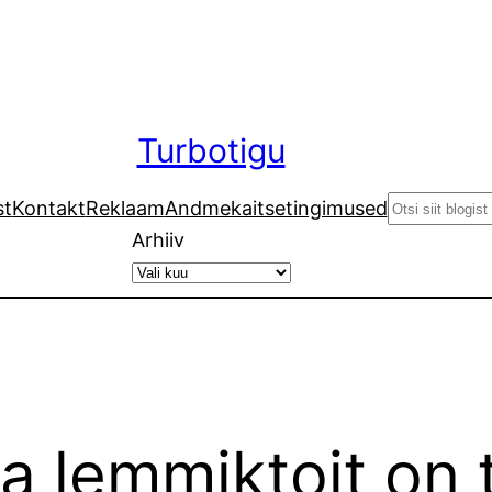
Turbotigu
Search
st
Kontakt
Reklaam
Andmekaitsetingimused
Arhiiv
ja lemmiktoit on 