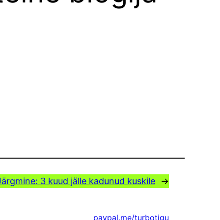
Järgmine:
3 kuud jälle kadunud kuskile
→
paypal.me/turbotigu