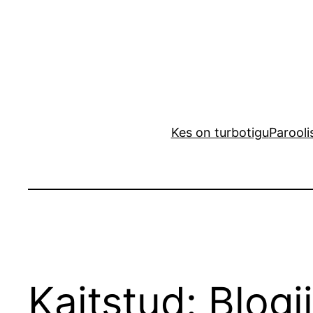
Liigu
sisu
juurde
Kes on turbotigu
Parooli
Kaitstud: Blogi