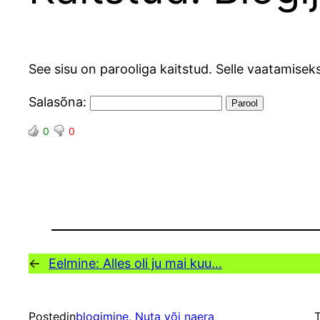
See sisu on parooliga kaitstud. Selle vaatamiseks
Salasõna:
0
0
←
Eelmine:
Alles oli ju mai kuu…
Posted
in
blogimine
, 
Nuta või naera
T