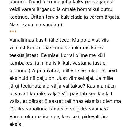
pannud. Nüüd olen ma juba kaks päeva järjest
veidi varem ärganud ja omale hommikul putru
keetnud. Üritan tervislikult elada ja varem ärgata.
Näis, kaua ma suudan:)
***
Vanalinnas küsiti jälle teed. Ma pole vist viis
viimast korda pääsenud vanalinnas käies
teeküsijatest. Eelmisel korral olime me küll
kambakesi ja mina isiklikult vastama just ei
pidanud:) Aga huvitav, millest see tuleb, et neid
eksinuid nii palju on. Just viimsel ajal. Ja mille
järgi teejuhatajaid välja valitakse? Kas ma näen
piisavalt kohalik välja? Või paistab see kuskilt
välja, et pärast 8 aastat tallinnas elamist olen ma
lõpuks vanalinna tänavaid selgeks saamas?
Varem olin ma ise see, kes seal pidevalt ära
eksis.