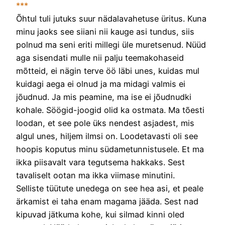
***
Õhtul tuli jutuks suur nädalavahetuse üritus. Kuna
minu jaoks see siiani nii kauge asi tundus, siis
polnud ma seni eriti millegi üle muretsenud. Nüüd
aga sisendati mulle nii palju teemakohaseid
mõtteid, ei nägin terve öö läbi unes, kuidas mul
kuidagi aega ei olnud ja ma midagi valmis ei
jõudnud. Ja mis peamine, ma ise ei jõudnudki
kohale. Söögid-joogid olid ka ostmata. Ma tõesti
loodan, et see pole üks nendest asjadest, mis
algul unes, hiljem ilmsi on. Loodetavasti oli see
hoopis koputus minu südametunnistusele. Et ma
ikka piisavalt vara tegutsema hakkaks. Sest
tavaliselt ootan ma ikka viimase minutini.
Selliste tüütute unedega on see hea asi, et peale
ärkamist ei taha enam magama jääda. Sest nad
kipuvad jätkuma kohe, kui silmad kinni oled