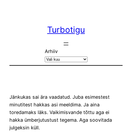
Liigu
sisu
juurde
Turbotigu
Arhiiv
Jänkukas sai ära vaadatud. Juba esimestest
minutitest hakkas asi meeldima. Ja aina
toredamaks läks. Vaikimisvande tõttu aga ei
hakka ümberjutustust tegema. Aga soovitada
julgeksin küll.