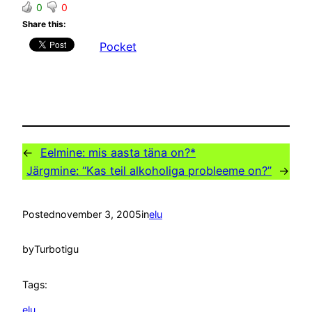
0
0
Share this:
Pocket
←
Eelmine:
mis aasta täna on?*
Järgmine:
“Kas teil alkoholiga probleeme on?”
→
Posted
november 3, 2005
in
elu
by
Turbotigu
Tags:
elu