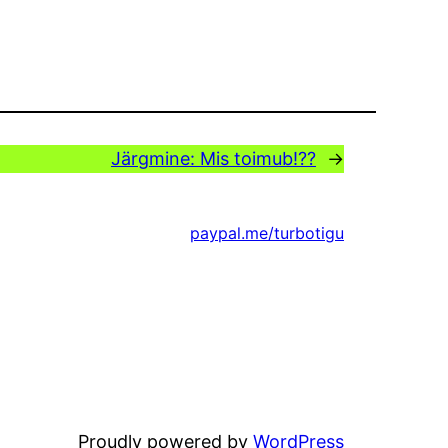
Järgmine:
Mis toimub!??
→
paypal.me/turbotigu
Proudly powered by
WordPress