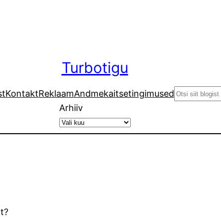
Turbotigu
Search
st
Kontakt
Reklaam
Andmekaitsetingimused
Arhiiv
t?