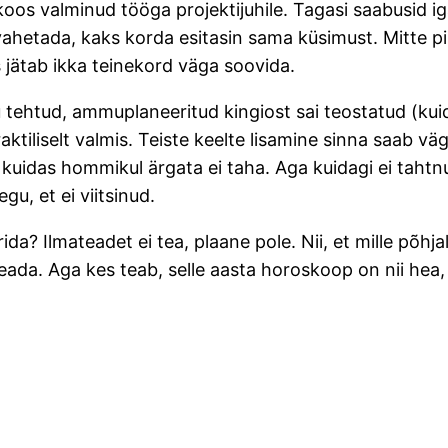
 koos valminud tööga projektijuhile. Tagasi saabusid
 vahetada, kaks korda esitasin sama küsimust. Mitte pi
s jätab ikka teinekord väga soovida.
alju tehtud, ammuplaneeritud kingiost sai teostatud (
raktiliselt valmis. Teiste keelte lisamine sinna saab 
, kuidas hommikul ärgata ei taha. Aga kuidagi ei tahtnud
u, et ei viitsinud.
da? Ilmateadet ei tea, plaane pole. Nii, et mille põhja
 teada. Aga kes teab, selle aasta horoskoop on nii hea