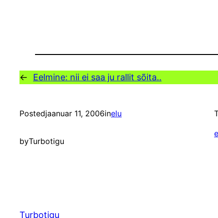
←
Eelmine:
nii ei saa ju rallit sõita..
Posted
jaanuar 11, 2006
in
elu
T
e
by
Turbotigu
Turbotigu