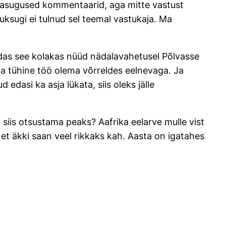
 igasugused kommentaarid, aga mitte vastust
uksugi ei tulnud sel teemal vastukaja. Ma
kuidas see kolakas nüüd nädalavahetusel Põlvasse
väga tühine töö olema võrreldes eelnevaga. Ja
 edasi ka asja lükata, siis oleks jälle
l siis otsustama peaks? Aafrika eelarve mulle vist
, et äkki saan veel rikkaks kah. Aasta on igatahes