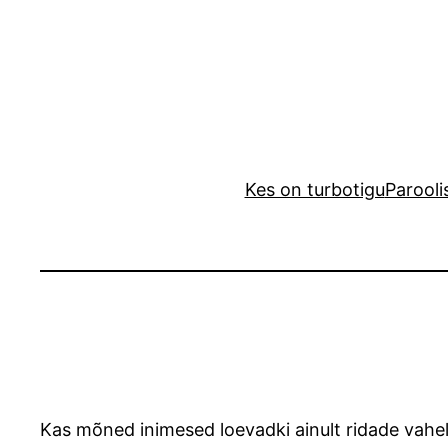
Liigu
sisu
juurde
Kes on turbotigu
Parooli
Kas mõned inimesed loevadki ainult ridade vahel