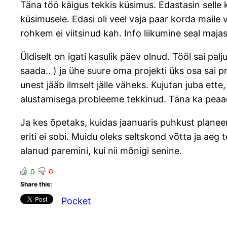
Täna töö käigus tekkis küsimus. Edastasin selle
küsimusele. Edasi oli veel vaja paar korda maile
rohkem ei viitsinud kah. Info liikumine seal maja
Üldiselt on igati kasulik päev olnud. Tööl sai p
saada.. ) ja ühe suure oma projekti üks osa sai p
unest jääb ilmselt jälle väheks. Kujutan juba ette
alustamisega probleeme tekkinud. Täna ka peaaeg
Ja kes õpetaks, kuidas jaanuaris puhkust planeeri
eriti ei sobi. Muidu oleks seltskond võtta ja aeg
alanud paremini, kui nii mõnigi senine.
0
0
Share this:
Pocket