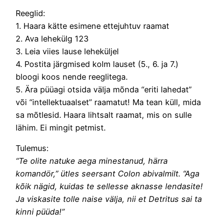
Reeglid:
1. Haara kätte esimene ettejuhtuv raamat
2. Ava lehekülg 123
3. Leia viies lause leheküljel
4. Postita järgmised kolm lauset (5., 6. ja 7.)
bloogi koos nende reeglitega.
5. Ära püüagi otsida välja mõnda “eriti lahedat”
või “intellektuaalset” raamatut! Ma tean küll, mida
sa mõtlesid. Haara lihtsalt raamat, mis on sulle
lähim. Ei mingit petmist.
Tulemus:
“Te olite natuke aega minestanud, härra
komandör,” ütles seersant Colon abivalmilt. “Aga
kõik nägid, kuidas te sellesse aknasse lendasite!
Ja viskasite tolle naise välja, nii et Detritus sai ta
kinni püüda!”