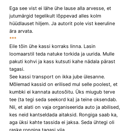
Ega see vist ei lähe ühe lause alla arvesse, et
jutumärgid tegelikult lõppevad alles kolm
hüüdlauset hiljem. Ja autorit pole vist keeruline
ära arvata.
***
Eile tõin ühe kassi korraks linna. Lasin
loomaarstil teda natuke torkida ja uurida. Mulle
pakuti kohvi ja kass kutsuti kahe nädala pärast
tagasi.
See kassi transport on ikka jube ülesanne.
Mõlemad kassid on erilised mul selle poolest, et
kumbki ei kannata autosõitu. Üks miugub terve
tee (ta tegi seda seekord ka) ja teine oksendab.
Nii, et alati on vaja organiseerida auto ja abilised,
kes neid kantseldada aitaksid. Rongiga saab ka,
aga üksi kahte tassida ei jaksa. Seda ühtegi oli
raske rongiga tagasi viia.