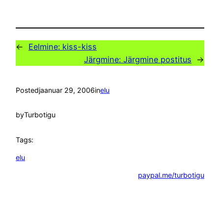
←
Eelmine:
kiss-kiss
Järgmine:
Järgmine postitus
→
Posted
jaanuar 29, 2006
in
elu
by
Turbotigu
Tags:
elu
paypal.me/turbotigu