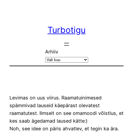
Liigu
sisu
juurde
Turbotigu
Arhiiv
Levimas on uus viirus. Raamatuinimesed
spämmivad lauseid käepärast olevatest
raamatutest. Ilmselt on see omamoodi võistlus, et
kes saab ägedamad laused kätte:)
Noh, see idee on päris ahvatlev, et tegin ka ära.