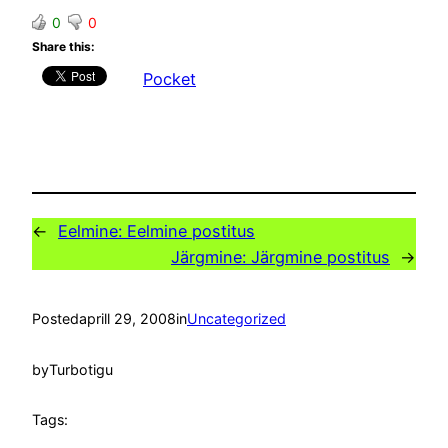
0
0
Share this:
Pocket
←
Eelmine:
Eelmine postitus
Järgmine:
Järgmine postitus
→
Posted
aprill 29, 2008
in
Uncategorized
by
Turbotigu
Tags: