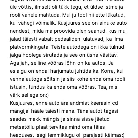
üle võttis, ilmselt oli tükk tegu, et üldse istme ja
rooli vahele mahtuda. Mul ju tool nii ette lükatud,
kui vähegi võimalik. Kusjuures see on ainuke auto
nendest, mida ma proovida olen saanud, kus mul
jalad täiesti vabalt pedaalideni ulatuvad, ka ilma
platvormkingata. Teiste autodega on ikka tulnud
jalga hoolega sirutada ja see on üsna väsitav.
Aga jah, selline võõras lõhn on ka autos. Ja
esialgu on endal harjumatu juhtida ka. Korra, kui
venna autoga sõitsin ja siis kohe enda oma rooli
istusin, tundus ka enda oma võõras. Tea, mis
värk sellega on:)
Kusjuures, enne auto ära andmist keerasin cd
mängijal hääle täiesti maha. Täna autot tagasi
saades makk mängis ja sinna sisse jäetud
metsatöllu plaat tervitas mind oma täies
headuses. Isegi lemmiklugu oli parajasti käimas:)