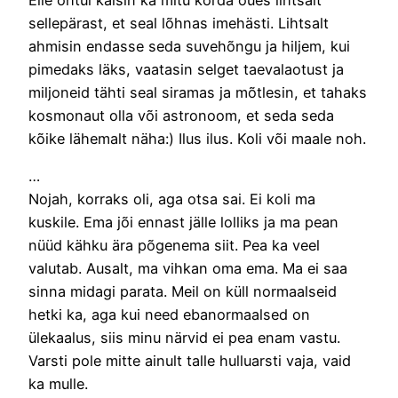
sellepärast, et seal lõhnas imehästi. Lihtsalt
ahmisin endasse seda suvehõngu ja hiljem, kui
pimedaks läks, vaatasin selget taevalaotust ja
miljoneid tähti seal siramas ja mõtlesin, et tahaks
kosmonaut olla või astronoom, et seda seda
kõike lähemalt näha:) Ilus ilus. Koli või maale noh.
…
Nojah, korraks oli, aga otsa sai. Ei koli ma
kuskile. Ema jõi ennast jälle lolliks ja ma pean
nüüd kähku ära põgenema siit. Pea ka veel
valutab. Ausalt, ma vihkan oma ema. Ma ei saa
sinna midagi parata. Meil on küll normaalseid
hetki ka, aga kui need ebanormaalsed on
ülekaalus, siis minu närvid ei pea enam vastu.
Varsti pole mitte ainult talle hulluarsti vaja, vaid
ka mulle.