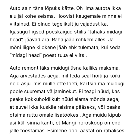
Auto sain täna lõpuks kätte. Oh ilma autota ikka
elu jäi kohe seisma. Hoovist kaugemale minna ei
viitsinud. Ei olnud tegelikult ju vajadust ka.
Igasugu liigsed poeskäigud stiilis “tahaks midagi
head”, jäävad ära. Raha jääb rohkem alles. Ja
mõni liigne kilokene jääb ehk tulemata, kui seda
“midagi head” poest tuua ei viitsi.
Auto remont läks muidugi üsna kalliks maksma.
Aga arvestades aega, mil teda seal hoiti ja kõiki
neid asju, mis mulle ette loeti, kartsin ma muidugi
poole suuremat väljaminekut. Ei teagi nüüd, kas
peaks kokkuhoidlikult nüüd elama mõnda aega,
et suvel ikka kuskile reisima pääseks, või peaks
otsima ruttu omale lisatöökesi. Aga muidu kipub
asi küll sinna kanti, et Mangi horoskoop on end
jälle tõestamas. Esimene pool aastat on rahalises