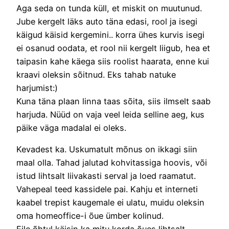
Aga seda on tunda küll, et miskit on muutunud.
Jube kergelt läks auto täna edasi, rool ja isegi
käigud käisid kergemini.. korra ühes kurvis isegi
ei osanud oodata, et rool nii kergelt liigub, hea et
taipasin kahe käega siis roolist haarata, enne kui
kraavi oleksin sõitnud. Eks tahab natuke
harjumist:)
Kuna täna plaan linna taas sõita, siis ilmselt saab
harjuda. Nüüd on vaja veel leida selline aeg, kus
päike väga madalal ei oleks.
Kevadest ka. Uskumatult mõnus on ikkagi siin
maal olla. Tahad jalutad kohvitassiga hoovis, või
istud lihtsalt liivakasti serval ja loed raamatut.
Vahepeal teed kassidele pai. Kahju et interneti
kaabel trepist kaugemale ei ulatu, muidu oleksin
oma homeoffice-i õue ümber kolinud.
Eile õhtul käisin ka mitu korda õues lihtsalt