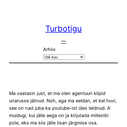
Liigu
sisu
juurde
Turbotigu
Arhiiv
Ma vaatasin just, et ma olen agentuuri klipid
unarusse jätnud. Noh, aga ma eeldan, et kel huvi,
see on nad juba ka youtube-ist üles leidnud. A
muidugi, kui jälle aega on ja kirjutada millestki
pole, eks ma siis jälle lisan järgmise osa.