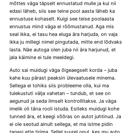
mõttes väga täpselt ennustatud mulle ja kui nii
edasi läheb, siis see teine pool aasta läheb ka
ennustuse kohaselt. Kuigi see teise poolaasta
ennustus mind väga ei rõõmustanud. Aga mis
seal ikka, ei tasu hea eluga ära harjuda, on vaja
ikka ju millegi nimel pingutada, mitte end lõdvaks
lasta. Näe autoga olen juba nii ära harjunud, et
jala käimine ei tule meeldegi.
Auto sai muidugi väga õigeaegselt korda – juba
kahe kuu pärast peaksin ülevaatusele minema.
Sellega ei tohiks siis probleeme olla, kui ma
tulekustuti välja vahetan – tundub, et see on
aegunud ja seda ilmselt kontrollitakse. Ja väga
imelik oli täna rooli istuda. Esiteks muidugi kohe
tunned ära, et keegi võõras on autot juhtinud. Ja
ei ole seotud ainult sellega, et ma istme pidin
tagasi ette tirima. Sellel suurel onul, kes mu auto