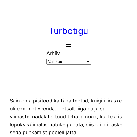
Liigu
sisu
juurde
Turbotigu
Arhiiv
Sain oma pisitööd ka täna tehtud, kuigi üliraske
oli end motiveerida. Lihtsalt liiga palju sai
viimastel nädalatel tööd teha ja nüüd, kui tekkis
lõpuks võimalus natuke puhata, siis oli nii raske
seda puhkamist pooleli jätta.