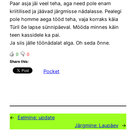
Paar asja jäi veel teha, aga need pole enam
kriitilised ja jäävad järgmisse nädalasse. Pealegi
pole homme aega tööd teha, vaja korraks käia
Türil õe lapse sünnipäeval. Mööda minnes käin
teen kassidele ka pai.
Ja siis jälle töönädalat alga. Oh seda õnne.
0
0
Share this:
Pocket
←
Eelmine:
update
Järgmine:
Laupäev
→