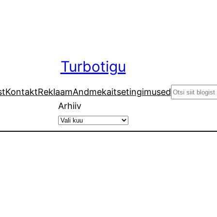
Turbotigu
Search
st
Kontakt
Reklaam
Andmekaitsetingimused
Arhiiv