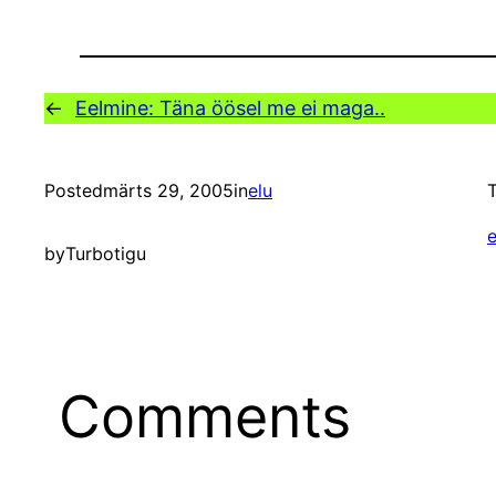
←
Eelmine:
Täna öösel me ei maga..
Posted
märts 29, 2005
in
elu
T
e
by
Turbotigu
Comments