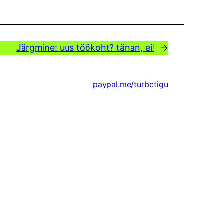
Järgmine:
uus töökoht? tänan, ei!
→
paypal.me/turbotigu