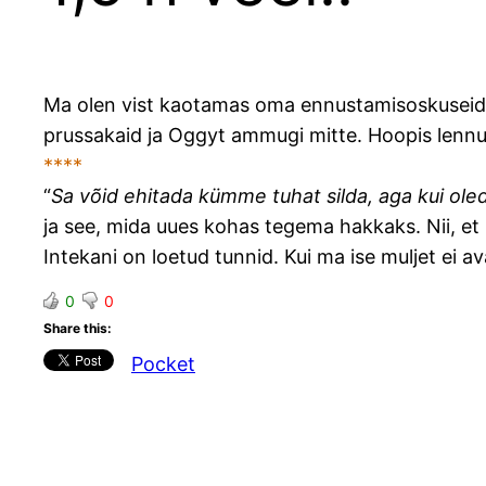
Ma olen vist kaotamas oma ennustamisoskuseid (
prussakaid ja Oggyt ammugi mitte. Hoopis lennuki
****
“
Sa võid ehitada kümme tuhat silda, aga kui ole
ja see, mida uues kohas tegema hakkaks. Nii, et 
Intekani on loetud tunnid. Kui ma ise muljet ei 
0
0
Share this:
Pocket