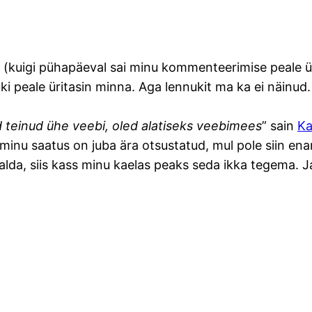
kuigi pühapäeval sai minu kommenteerimise peale üks
 peale üritasin minna. Aga lennukit ma ka ei näinud. 
d teinud ühe veebi, oled alatiseks veebimees
” sain
Ka
minu saatus on juba ära otsustatud, mul pole siin ena
avalda, siis kass minu kaelas peaks seda ikka tegema. 