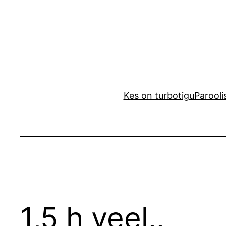
Liigu
sisu
juurde
Kes on turbotigu
Parooli
1,5 h veel..