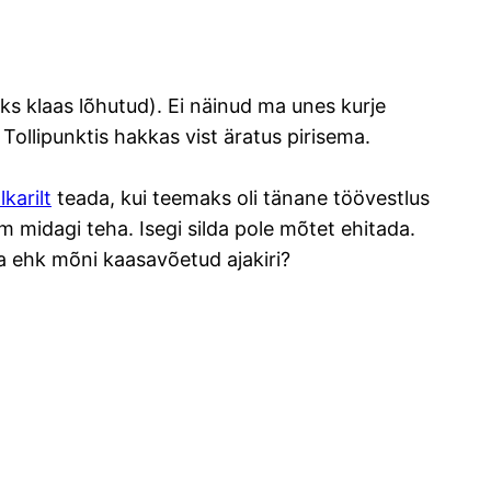
 klaas lõhutud). Ei näinud ma unes kurje
Tollipunktis hakkas vist äratus pirisema.
lkarilt
teada, kui teemaks oli tänane töövestlus
m midagi teha. Isegi silda pole mõtet ehitada.
Ja ehk mõni kaasavõetud ajakiri?