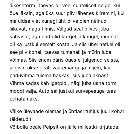
äikesetorm. Taevas oli veel suhteliselt selge, kui
õue läksin, aga üks suur pilv lähenes kiiremini, kui
ma üldse vist kunagi üht pilve olen näinud
liikuvat, nagu filmis. Välgud seal pilves juba
sähvisid, aga nad olid kõrgel ja kaugel, mürinat
oli ka justkui eemalt kosta. Ja siis ühel hetkel oli
see pilv kohal, taevas tumehall ja mürin juba
võimas. Siis enam päris õues ei julgenud seista,
jälgisin ukse pealt vaatemängu ja hiljem, kui
paduvihma tulema hakkas, siis juba aknast.
Vihma sadas kah igatpidi, nägi juba üsna tormi
moodi välja. Auto sai justkui survepesuga taas
puhatamaks.
Väike ülevaade olemas ja ühtlasi tühjus juuli kohal
täidetud:)
Võibolla peale Peipsit on jälle millestki kirjutada.