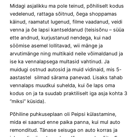
Midagi asjalikku ma pole teinud, põhiliselt kodus
vedelenud, rattaga sõitnud, õega shoppamas
käinud, raamatut lugenud, filme vaadanud, veidi
venna ja õe lapsi kantseldanud (teisisõnu – süüa
ette andnud, kurjustanud nendega, kui nad
söömise asemel lollitavad, wii mänge ja
arvutimänge ning multikaid neile võimaldanud ja
ise ka vennalapsega multasid vahtinud. Ja
muidugi ostnud autosid ja muid vidinaid, mis 5-
aastastel silmad särama panevad. Lisaks tahab
vennalaps muudkui suhelda, kui õe laps oma
kodus on ja ta suudab praktiliselt iga asja kohta 3
“miksi” küsida).
Põhiline puhkuseplaan oli Peipsi külastamine,
mida ei saanud enne paika panna, kui mul auto
remonditud. Tänase seisuga on auto korras ja