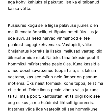
aga kohvi kahjuks ei pakutud. Ise ka ei taibanud
kaasa võtta.
—
Kusjuures kogu selle liigse palavuse juures olen
ma ütlemata õnnelik, et lõpuks ometi üks ilus ja
soe suvi. Ja need harvad vihmahood ei tee
puhkust sugugi kehvemaks. Vastupidi, väike
õhujahutus korraks ja lisaks imeilusad vaatepildid
äikesetormide näol. Näiteks täna ärkasin pool 6
hommikul müristamise peale üles. Kuna kassid ei
olnud öösel suvatsenud tuppa tulla, siis läksin
vaatama, kas see mürin neid ümber on pannud
mõtlema. Üks neist tormaski kohe tuppa, teist ma
ei leidnud. Teine ilmus peale vihma välja ja kuna
ta tuli maja poolt, kahtlustan, et ta oligi kõik see
aeg esikus ja mu hüüdmist lihtsalt ignoreeris.
Igatahes väga äge vaatepilt oli see hommikune