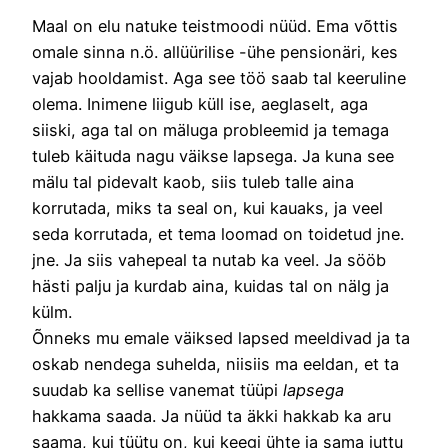
Maal on elu natuke teistmoodi nüüd. Ema võttis
omale sinna n.ö. allüürilise -ühe pensionäri, kes
vajab hooldamist. Aga see töö saab tal keeruline
olema. Inimene liigub küll ise, aeglaselt, aga
siiski, aga tal on mäluga probleemid ja temaga
tuleb käituda nagu väikse lapsega. Ja kuna see
mälu tal pidevalt kaob, siis tuleb talle aina
korrutada, miks ta seal on, kui kauaks, ja veel
seda korrutada, et tema loomad on toidetud jne.
jne. Ja siis vahepeal ta nutab ka veel. Ja sööb
hästi palju ja kurdab aina, kuidas tal on nälg ja
külm.
Õnneks mu emale väiksed lapsed meeldivad ja ta
oskab nendega suhelda, niisiis ma eeldan, et ta
suudab ka sellise vanemat tüüpi
lapsega
hakkama saada. Ja nüüd ta äkki hakkab ka aru
saama, kui tüütu on, kui keegi ühte ja sama juttu