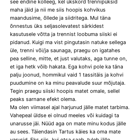
see endine kolleeg, kel ükskord trennipüksid
maha jäid ja nii me siis hoopis kohvikus
maandusime, õllede ja siidritega. Mul täna
õnnestus üks seljasolevatest särkidest
kasutusele võtta ja trennist loobuma siiski ei
pidanud. Kuigi ma vist pingutasin natuke sellega
üle, trenni või/ja saunaga, praegu on igatahes
pea selline, mitte, et just valutaks, aga tunne on,
et iga hetk võib hakata. Ega kohvi pole ka täna
palju joonud, hommikul vaid 1 tassitäis ja kohvi
puudumine on ka minu peavalude suur mõjutaja.
Tegin praegu siiski hoopis matet omale, sellel
peaks sarnane efekt olema.
Ma olen viimasel ajal harjunud jälle matet tarbima.
Vahepeal üldse ei olnud meeles või kuidagi ta
unarusse jäi. Nüüd aga on mate minu kodus jälle
au sees. Täiendasin Tartus käies ka oma mate
varusid. Eks siis, kui otsa saab, tuleb jälle