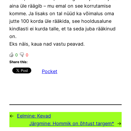
aina üle räägib – mu emal on see korrutamise
komme. Ja lisaks on tal nüüd ka võimalus oma
jutte 100 korda üle rääkida, see hooldusalune
kindlasti ei kurda talle, et ta seda juba rääkinud
on.
Eks näis, kaua nad vastu peavad.
0
0
Share this:
Pocket
←
Eelmine:
Kevad
Järgmine:
Hommik on õhtust targem*
→