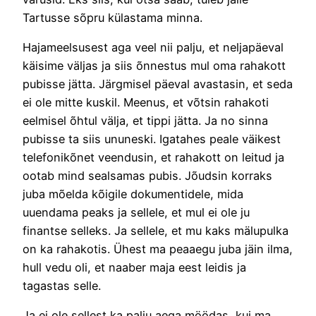
Tartusse sõpru külastama minna.
Hajameelsusest aga veel nii palju, et neljapäeval
käisime väljas ja siis õnnestus mul oma rahakott
pubisse jätta. Järgmisel päeval avastasin, et seda
ei ole mitte kuskil. Meenus, et võtsin rahakoti
eelmisel õhtul välja, et tippi jätta. Ja no sinna
pubisse ta siis ununeski. Igatahes peale väikest
telefonikõnet veendusin, et rahakott on leitud ja
ootab mind sealsamas pubis. Jõudsin korraks
juba mõelda kõigile dokumentidele, mida
uuendama peaks ja sellele, et mul ei ole ju
finantse selleks. Ja sellele, et mu kaks mälupulka
on ka rahakotis. Ühest ma peaaegu juba jäin ilma,
hull vedu oli, et naaber maja eest leidis ja
tagastas selle.
Ja ei ole sellest ka palju aega möödas, kui ma