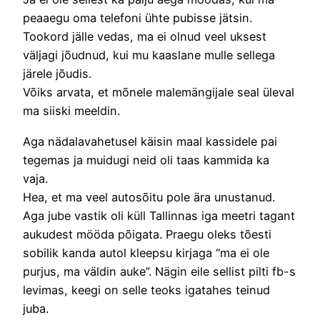
peaaegu oma telefoni ühte pubisse jätsin.
Tookord jälle vedas, ma ei olnud veel uksest
väljagi jõudnud, kui mu kaaslane mulle sellega
järele jõudis.
Võiks arvata, et mõnele malemängijale seal üleval
ma siiski meeldin.
Aga nädalavahetusel käisin maal kassidele pai
tegemas ja muidugi neid oli taas kammida ka
vaja.
Hea, et ma veel autosõitu pole ära unustanud.
Aga jube vastik oli küll Tallinnas iga meetri tagant
aukudest mööda põigata. Praegu oleks tõesti
sobilik kanda autol kleepsu kirjaga “ma ei ole
purjus, ma väldin auke”. Nägin eile sellist pilti fb-s
levimas, keegi on selle teoks igatahes teinud
juba.