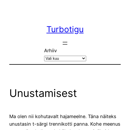
Liigu
sisu
juurde
Turbotigu
Arhiiv
Unustamisest
Ma olen nii kohutavalt hajameelne. Täna näiteks
unustasin t-särgi trennikotti panna. Kohe meenus