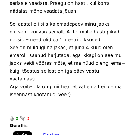
seriaale vaadata. Praegu on hästi, kui korra
nädalas mõne vaadata jõuan.
Sel aastal oli siis ka emadepäev minu jaoks
erilisem, kui varasemalt. A. tõi mulle hästi pikad
roosid – need olid ca 1 meetri pikkused.
See on muidugi naljakas, et juba 4 kuud olen
emarolli saanud harjutada, aga ikkagi on see mu
jaoks veidi võõras mõte, et ma nüüd olengi ema –
kuigi tõestus sellest on iga päev vastu
vaatamas:)
Aga võib-olla ongi nii hea, et vähemalt ei ole ma
iseennast kaotanud. Veel:)
0
0
Share this: