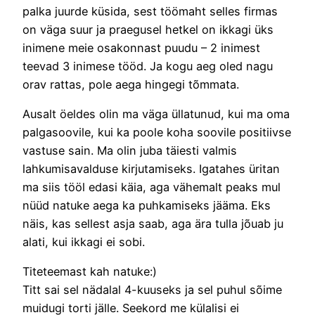
palka juurde küsida, sest töömaht selles firmas
on väga suur ja praegusel hetkel on ikkagi üks
inimene meie osakonnast puudu – 2 inimest
teevad 3 inimese tööd. Ja kogu aeg oled nagu
orav rattas, pole aega hingegi tõmmata.
Ausalt öeldes olin ma väga üllatunud, kui ma oma
palgasoovile, kui ka poole koha soovile positiivse
vastuse sain. Ma olin juba täiesti valmis
lahkumisavalduse kirjutamiseks. Igatahes üritan
ma siis tööl edasi käia, aga vähemalt peaks mul
nüüd natuke aega ka puhkamiseks jääma. Eks
näis, kas sellest asja saab, aga ära tulla jõuab ju
alati, kui ikkagi ei sobi.
Titeteemast kah natuke:)
Titt sai sel nädalal 4-kuuseks ja sel puhul sõime
muidugi torti jälle. Seekord me külalisi ei