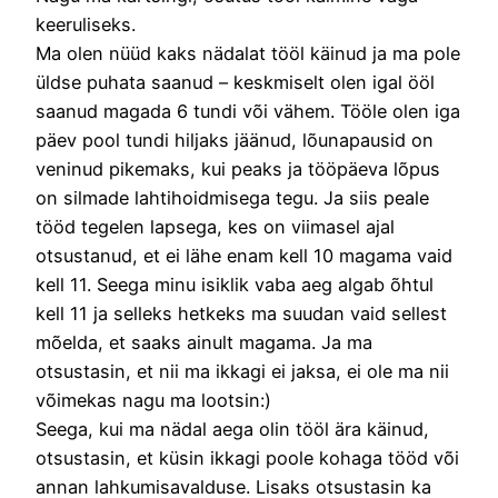
keeruliseks.
Ma olen nüüd kaks nädalat tööl käinud ja ma pole
üldse puhata saanud – keskmiselt olen igal ööl
saanud magada 6 tundi või vähem. Tööle olen iga
päev pool tundi hiljaks jäänud, lõunapausid on
veninud pikemaks, kui peaks ja tööpäeva lõpus
on silmade lahtihoidmisega tegu. Ja siis peale
tööd tegelen lapsega, kes on viimasel ajal
otsustanud, et ei lähe enam kell 10 magama vaid
kell 11. Seega minu isiklik vaba aeg algab õhtul
kell 11 ja selleks hetkeks ma suudan vaid sellest
mõelda, et saaks ainult magama. Ja ma
otsustasin, et nii ma ikkagi ei jaksa, ei ole ma nii
võimekas nagu ma lootsin:)
Seega, kui ma nädal aega olin tööl ära käinud,
otsustasin, et küsin ikkagi poole kohaga tööd või
annan lahkumisavalduse. Lisaks otsustasin ka