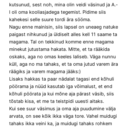
kutsunud, sest noh, mina olin veidi väsinud ja A.-
l oli oma kooliasjadega tegemist. Pidime siis
kahekesi selle suure tordi ära sööma.
Nagu enne mainisin, siis lapsel on uneaeg natuke
paigast nihkunud ja üldiselt alles kell 11 saame ta
magama. Tal on tekkinud komme enne magama
minekut jutustama hakata. Mitte, et ta rääkida
oskaks, aga no omas keeles laliseb. Väga nunnu
küll, aga no ma tahaks, et ta oma jutud varem ära
räägiks ja varem magama jääks:)
Lisaks hakkas ta paar nädalat tagasi end kõhuli
pöörama ja nüüd kasutab iga võimalust, et end
kõhuli pöörata ja kui mõne aja pärast väsib, siis
tõstab kisa, et me ta teistpidi uuesti aitaks.
Kui see suur väsimus ja oma aja puudumine välja
arvata, on see kõik ikka väga tore. Vahel muidugi
tahaks ikka veini ka, ja muidugi tahaks rohkem