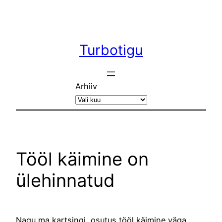
Liigu
sisu
juurde
Turbotigu
Arhiiv
Tööl käimine on
ülehinnatud
Nagu ma kartsingi, osutus tööl käimine väga