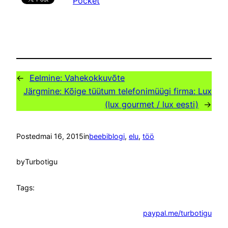
Pocket
←
Eelmine:
Vahekokkuvõte
Järgmine:
Kõige tüütum telefonimüügi firma: Lux
(lux gourmet / lux eesti)
→
Posted
mai 16, 2015
in
beebiblogi
, 
elu
, 
töö
by
Turbotigu
Tags:
paypal.me/turbotigu