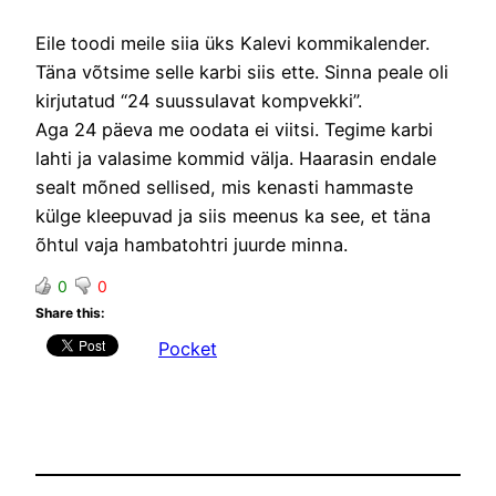
Eile toodi meile siia üks Kalevi kommikalender.
Täna võtsime selle karbi siis ette. Sinna peale oli
kirjutatud “24 suussulavat kompvekki”.
Aga 24 päeva me oodata ei viitsi. Tegime karbi
lahti ja valasime kommid välja. Haarasin endale
sealt mõned sellised, mis kenasti hammaste
külge kleepuvad ja siis meenus ka see, et täna
õhtul vaja hambatohtri juurde minna.
0
0
Share this:
Pocket