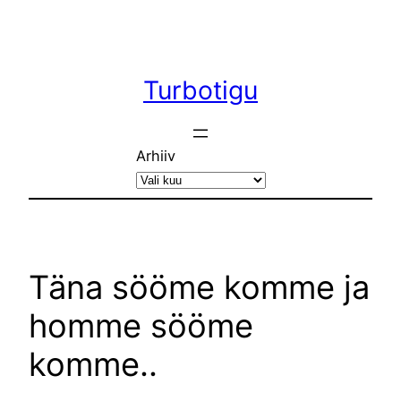
Liigu
sisu
juurde
Turbotigu
Arhiiv
Täna sööme komme ja
homme sööme
komme..