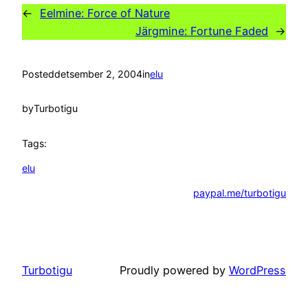
←
Eelmine:
Force of Nature
Järgmine:
Fortune Faded
→
Posted
detsember 2, 2004
in
elu
by
Turbotigu
Tags:
elu
paypal.me/turbotigu
Turbotigu
Proudly powered by
WordPress