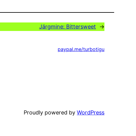
Järgmine:
Bittersweet
→
paypal.me/turbotigu
Proudly powered by
WordPress