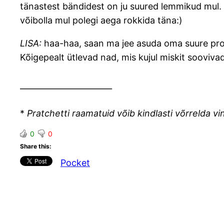
tänastest bändidest on ju suured lemmikud mul. 
võibolla mul polegi aega rokkida täna:)
LISA:
haa-haa, saan ma jee asuda oma suure projetk
Kõigepealt ütlevad nad, mis kujul miskit sooviva
_______________________
*
Pratchetti raamatuid võib kindlasti võrrelda v
0
0
Share this:
Pocket