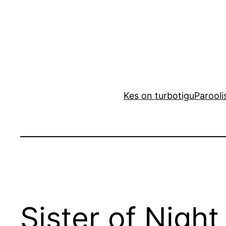
Liigu
sisu
juurde
Kes on turbotigu
Parooli
Sister of Night