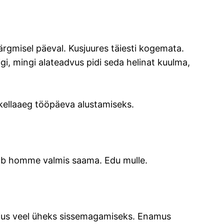
 järgmisel päeval. Kusjuures täiesti kogemata.
i, mingi alateadvus pidi seda helinat kuulma,
 kellaaeg tööpäeva alustamiseks.
 peab homme valmis saama. Edu mulle.
jus veel üheks sissemagamiseks. Enamus