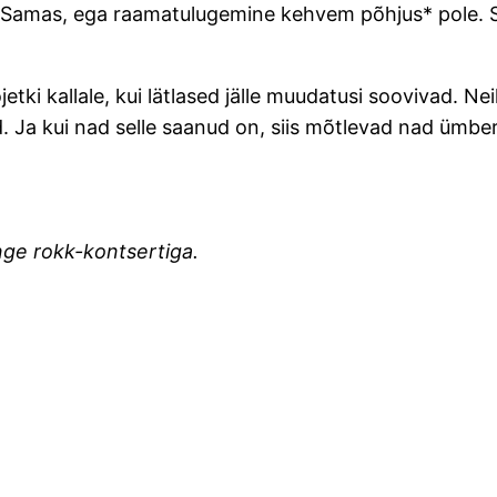
Samas, ega raamatulugemine kehvem põhjus* pole. See
i kallale, kui lätlased jälle muudatusi soovivad. Neil
d. Ja kui nad selle saanud on, siis mõtlevad nad ümber
inge rokk-kontsertiga.