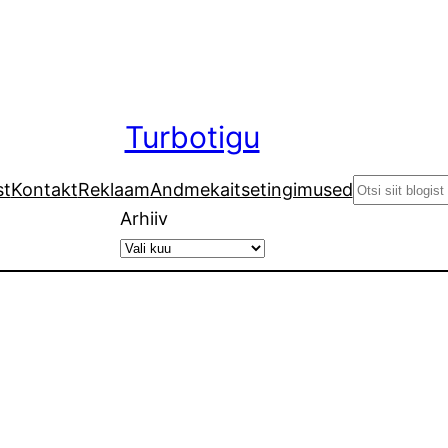
Turbotigu
Search
st
Kontakt
Reklaam
Andmekaitsetingimused
Arhiiv