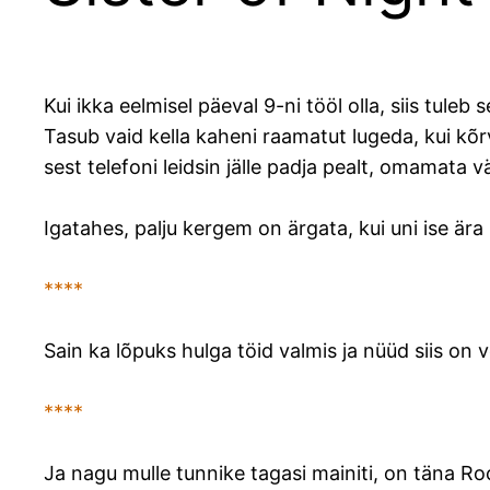
Kui ikka eelmisel päeval 9-ni tööl olla, siis tule
Tasub vaid kella kaheni raamatut lugeda, kui kõ
sest telefoni leidsin jälle padja pealt, omamata v
Igatahes, palju kergem on ärgata, kui uni ise är
****
Sain ka lõpuks hulga töid valmis ja nüüd siis on 
****
Ja nagu mulle tunnike tagasi mainiti, on täna R