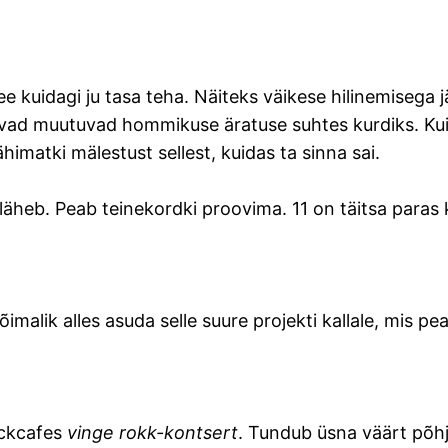
b see kuidagi ju tasa teha. Näiteks väikese hilinemisega
rvad muutuvad hommikuse äratuse suhtes kurdiks. Kuig
ähimatki mälestust sellest, kuidas ta sinna sai.
a läheb. Peab teinekordki proovima. 11 on täitsa paras
võimalik alles asuda selle suure projekti kallale, mis
ockcafes
vinge rokk-kontsert
. Tundub üsna väärt põh