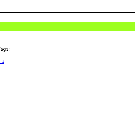
ags:
lu