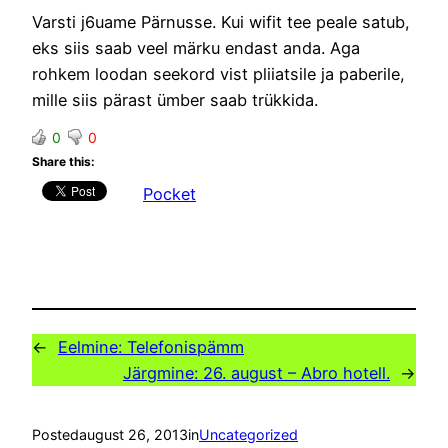
Varsti j6uame Pärnusse. Kui wifit tee peale satub,
eks siis saab veel märku endast anda. Aga
rohkem loodan seekord vist pliiatsile ja paberile,
mille siis pärast ümber saab trükkida.
0
0
Share this:
Pocket
←
Eelmine:
Telefonispämm
Järgmine:
26. august – Abro hotell.
→
Posted
august 26, 2013
in
Uncategorized