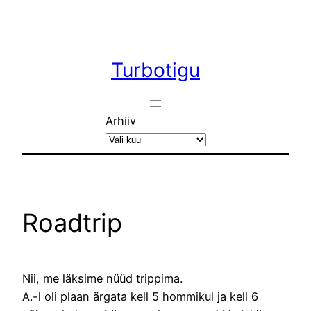
Liigu
sisu
juurde
Turbotigu
Arhiiv
Roadtrip
Nii, me läksime nüüd trippima.
A.-l oli plaan ärgata kell 5 hommikul ja kell 6