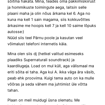
sõitma hakata. Mina, teades oma pakkimiskiirust
ja hommikuste toimingute aega, laitsin selle
plaani maha ja olin nõus ärkama kel 6. Aga no
kuna ma kell 1 sain magama, siis kokkuvõttes
ärkasime me hoopis kell 7 ja kell 10 saime lõpuks
autosse:)
Nüüd siis teel Pärnu poole ja kasutan veel
võimalust telefoni internetis käia.
Mina olen siis dj (hetkel valitud esimeseks
plaadiks Supernaturali soundtrack) ja
kaardilugeja. Load on mul küll, aga välismaal ma
eriti sõita ei taha. Aga kui A. ikka väga ära väsib,
peab ehk proovima. Kuigi tema auto on ka mulle
võõras ja seda vähem ma juhtimist üle võtta
tahan.
Plaan on meil muidugi üsna olematu. Me