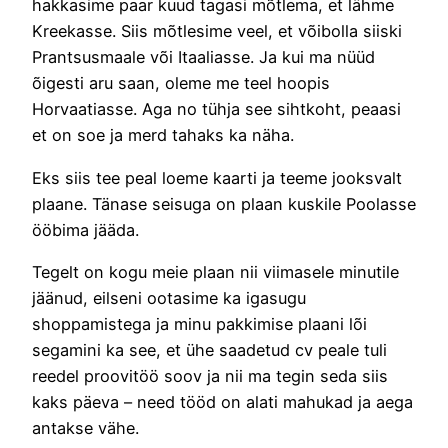
hakkasime paar kuud tagasi mõtlema, et lähme
Kreekasse. Siis mõtlesime veel, et võibolla siiski
Prantsusmaale või Itaaliasse. Ja kui ma nüüd
õigesti aru saan, oleme me teel hoopis
Horvaatiasse. Aga no tühja see sihtkoht, peaasi
et on soe ja merd tahaks ka näha.
Eks siis tee peal loeme kaarti ja teeme jooksvalt
plaane. Tänase seisuga on plaan kuskile Poolasse
ööbima jääda.
Tegelt on kogu meie plaan nii viimasele minutile
jäänud, eilseni ootasime ka igasugu
shoppamistega ja minu pakkimise plaani lõi
segamini ka see, et ühe saadetud cv peale tuli
reedel proovitöö soov ja nii ma tegin seda siis
kaks päeva – need tööd on alati mahukad ja aega
antakse vähe.