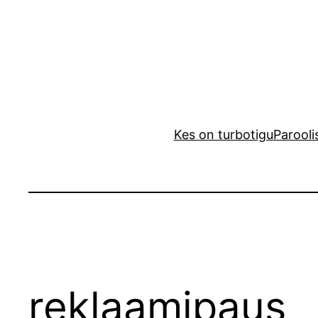
Liigu
sisu
juurde
Kes on turbotigu
Parooli
reklaamipaus