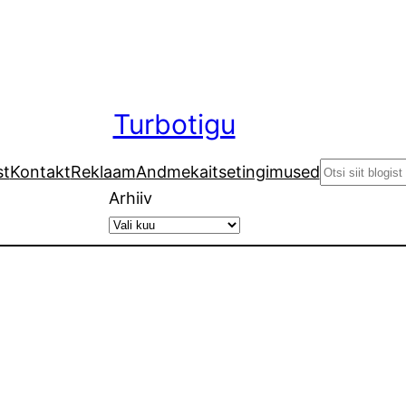
Turbotigu
Search
st
Kontakt
Reklaam
Andmekaitsetingimused
Arhiiv