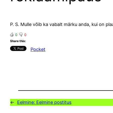
P. S. Mulle võib ka vabalt märku anda, kui on pla
0
0
Share this:
Pocket
←
Eelmine:
Eelmine postitus