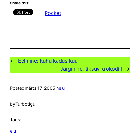
Share this:
Pocket
←
Eelmine:
Kuhu kadus kuu
Järgmine:
tiksuv krokodill
→
Posted
märts 17, 2005
in
elu
by
Turbotigu
Tags:
elu