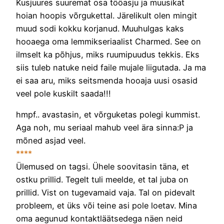
Kusjuures suuremat osa tööasju ja muusikat
hoian hoopis võrgukettal. Järelikult olen mingit
muud sodi kokku korjanud. Muuhulgas kaks
hooaega oma lemmikseriaalist Charmed. See on
ilmselt ka põhjus, miks ruumipuudus tekkis. Eks
siis tuleb natuke neid faile mujale liigutada. Ja ma
ei saa aru, miks seitsmenda hooaja uusi osasid
veel pole kuskilt saada!!!
hmpf.. avastasin, et võrguketas polegi kummist.
Aga noh, mu seriaal mahub veel ära sinna:P ja
mõned asjad veel.
****
Ülemused on tagsi. Ühele soovitasin täna, et
ostku prillid. Tegelt tuli meelde, et tal juba on
prillid. Vist on tugevamaid vaja. Tal on pidevalt
probleem, et üks või teine asi pole loetav. Mina
oma aegunud kontaktläätsedega näen neid