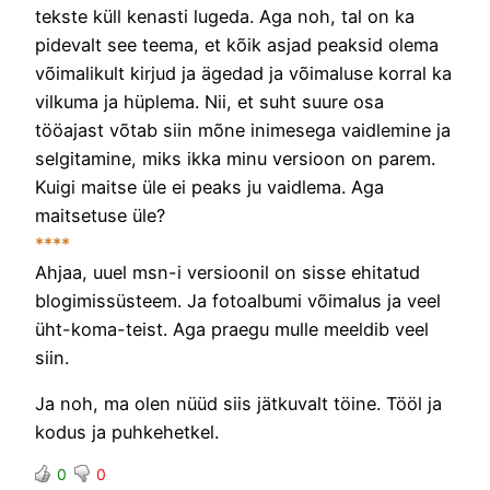
tekste küll kenasti lugeda. Aga noh, tal on ka
pidevalt see teema, et kõik asjad peaksid olema
võimalikult kirjud ja ägedad ja võimaluse korral ka
vilkuma ja hüplema. Nii, et suht suure osa
tööajast võtab siin mõne inimesega vaidlemine ja
selgitamine, miks ikka minu versioon on parem.
Kuigi maitse üle ei peaks ju vaidlema. Aga
maitsetuse üle?
****
Ahjaa, uuel msn-i versioonil on sisse ehitatud
blogimissüsteem. Ja fotoalbumi võimalus ja veel
üht-koma-teist. Aga praegu mulle meeldib veel
siin.
Ja noh, ma olen nüüd siis jätkuvalt töine. Tööl ja
kodus ja puhkehetkel.
0
0