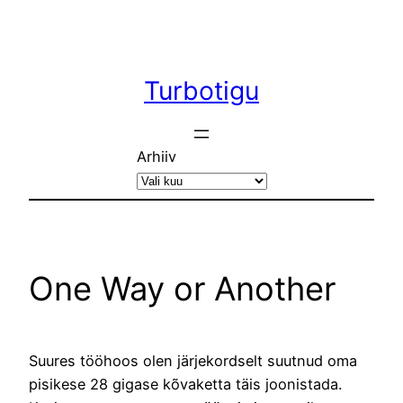
Liigu
sisu
juurde
Turbotigu
Arhiiv
One Way or Another
Suures tööhoos olen järjekordselt suutnud oma
pisikese 28 gigase kõvaketta täis joonistada.