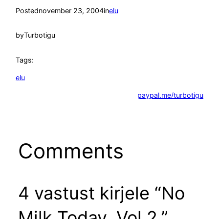
Posted
november 23, 2004
in
elu
by
Turbotigu
Tags:
elu
paypal.me/turbotigu
Comments
4 vastust kirjele “No
Milk Today. Vol 2.”