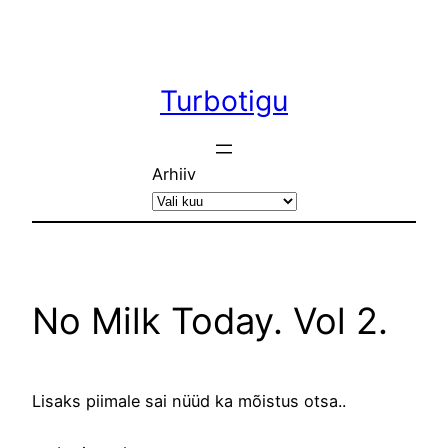
Liigu
sisu
juurde
Turbotigu
Arhiiv
No Milk Today. Vol 2.
Lisaks piimale sai nüüd ka mõistus otsa..