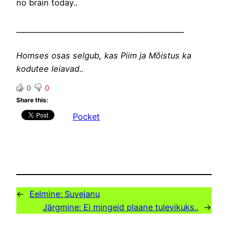
no brain today..
_______________________________________________
Homses osas selgub, kas Piim ja Mõistus ka
kodutee leiavad..
0
0
Share this:
Pocket
←
Eelmine:
Suvejanu
Järgmine:
Ei mingeid plaane tulevikuks..
→