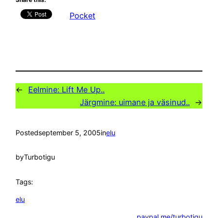
Pocket
←
Eelmine:
Lift Me Up..
Järgmine:
uimane ja väsinud..
→
Posted
september 5, 2005
in
elu
by
Turbotigu
Tags:
elu
paypal.me/turbotigu