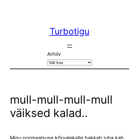
Liigu
sisu
juurde
Turbotigu
Arhiiv
mull-mull-mull-mull
väiksed kalad..
Minu normaalsuse kõrvalekalle hakkab juba kah