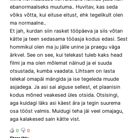
ebanormaalseks muutuma.. Huvitav, kas seda
võiks võtta, kui eituse eitust, ehk tegelikult olen
ma normaalne..
Et jah, kurdan siin rasket tööpäeva ja siis võtan
kätte ja teen sedasama tööasja kodus edasi. Sest
hommikul olen ma ju jälle unine ja praegu väga
ärkvel. See on see, kui telekast tuleb kaks head
filmi ja ma olen mõlemat näinud ja ei suuda
otsustada, kumba vaadata. Lihtsam on lasta
telekal omapäi mängida ja ise tegeleda muude
asjadega. Ja asi sai alguse sellest, et plaanisin
kodus mõned veakesed üles otsida. Otsisingi,
aga kuidagi läks asi käest ära ja tegin suurema
osa tööst valmis. Muidugi teha jäi veel omajagu,
aga kalakesed sain kätte vist.
0
0
Share this: