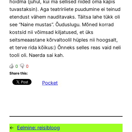
hoidma (juhul, kui ma sellised riided oma kapis
tuvastaksin). Aga teatririiete puudumine ei teinud
etendust vähem nauditavaks. Täitsa lahe tükk oli
see “Naine mustas”. Õuduslugu. Mõned korrad
kostsid nii võimsad kiljatused, et üks
seitsmeaastane kõrvaltoolil hüples nii hoogsalt,
et terve rida kõikus:) Õnneks selles reas vaid neli
tooli oli. Naerda sai kah.
0
0
Share this:
Pocket
←
Eelmine:
reisibloog