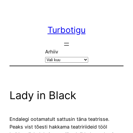
Liigu
sisu
juurde
Turbotigu
Arhiiv
Lady in Black
Endalegi ootamatult sattusin täna teatrisse.
Peaks vist tõesti hakkama teatririideid tööl