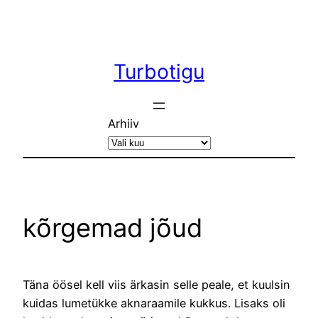
Liigu
sisu
juurde
Turbotigu
Arhiiv
kõrgemad jõud
Täna öösel kell viis ärkasin selle peale, et kuulsin
kuidas lumetükke aknaraamile kukkus. Lisaks oli