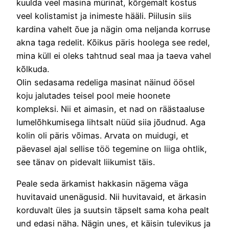
kuulda veel masina mürinat, kõrgemalt kostus
veel kolistamist ja inimeste hääli. Piilusin siis
kardina vahelt õue ja nägin oma neljanda korruse
akna taga redelit. Kõikus päris hoolega see redel,
mina küll ei oleks tahtnud seal maa ja taeva vahel
kõlkuda.
Olin sedasama redeliga masinat näinud öösel
koju jalutades teisel pool meie hoonete
kompleksi. Nii et aimasin, et nad on räästaaluse
lumelõhkumisega lihtsalt nüüd siia jõudnud. Aga
kolin oli päris võimas. Arvata on muidugi, et
päevasel ajal sellise töö tegemine on liiga ohtlik,
see tänav on pidevalt liikumist täis.
Peale seda ärkamist hakkasin nägema väga
huvitavaid unenägusid. Nii huvitavaid, et ärkasin
korduvalt üles ja suutsin täpselt sama koha pealt
und edasi näha. Nägin unes, et käisin tulevikus ja