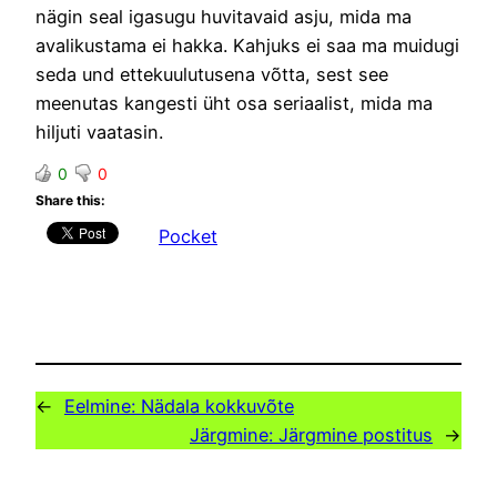
nägin seal igasugu huvitavaid asju, mida ma
avalikustama ei hakka. Kahjuks ei saa ma muidugi
seda und ettekuulutusena võtta, sest see
meenutas kangesti üht osa seriaalist, mida ma
hiljuti vaatasin.
0
0
Share this:
Pocket
←
Eelmine:
Nädala kokkuvõte
Järgmine:
Järgmine postitus
→